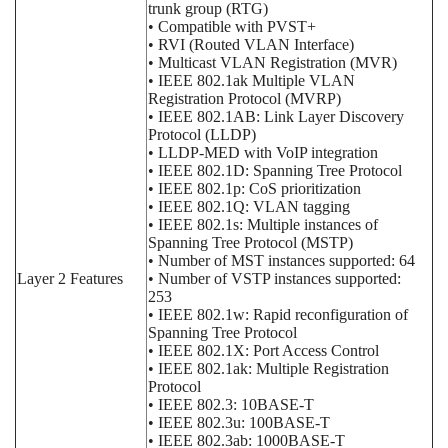
trunk group (RTG)
• Compatible with PVST+
• RVI (Routed VLAN Interface)
• Multicast VLAN Registration (MVR)
• IEEE 802.1ak Multiple VLAN
Registration Protocol (MVRP)
• IEEE 802.1AB: Link Layer Discovery
Protocol (LLDP)
• LLDP-MED with VoIP integration
• IEEE 802.1D: Spanning Tree Protocol
• IEEE 802.1p: CoS prioritization
• IEEE 802.1Q: VLAN tagging
• IEEE 802.1s: Multiple instances of
Spanning Tree Protocol (MSTP)
• Number of MST instances supported: 64
Layer 2 Features
• Number of VSTP instances supported:
253
• IEEE 802.1w: Rapid reconfiguration of
Spanning Tree Protocol
• IEEE 802.1X: Port Access Control
• IEEE 802.1ak: Multiple Registration
Protocol
• IEEE 802.3: 10BASE-T
• IEEE 802.3u: 100BASE-T
• IEEE 802.3ab: 1000BASE-T