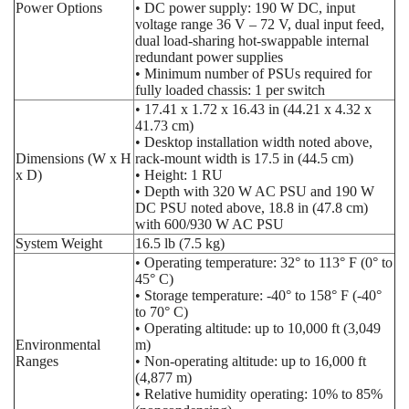
Power Options
• DC power supply: 190 W DC, input
voltage range 36 V – 72 V, dual input feed,
dual load-sharing hot-swappable internal
redundant power supplies
• Minimum number of PSUs required for
fully loaded chassis: 1 per switch
• 17.41 x 1.72 x 16.43 in (44.21 x 4.32 x
41.73 cm)
• Desktop installation width noted above,
Dimensions (W x H
rack-mount width is 17.5 in (44.5 cm)
x D)
• Height: 1 RU
• Depth with 320 W AC PSU and 190 W
DC PSU noted above, 18.8 in (47.8 cm)
with 600/930 W AC PSU
System Weight
16.5 lb (7.5 kg)
• Operating temperature: 32° to 113° F (0° to
45° C)
• Storage temperature: -40° to 158° F (-40°
to 70° C)
• Operating altitude: up to 10,000 ft (3,049
Environmental
m)
Ranges
• Non-operating altitude: up to 16,000 ft
(4,877 m)
• Relative humidity operating: 10% to 85%