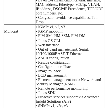
• Layer 2-4 classification criteria: Interface,
MAC address, Ethertype, 802.1p, VLAN,
IP address, DSCP/IP Precedence, TCP/UDP
port numbers, etc.
• Congestion avoidance capabilities: Tail
Drop
• IGMP: v1, v2, v3
Multicast
• IGMP snooping
• PIM-SM, PIM-SSM, PIM-DM
• Junos OS CLI
• Web interface
• Out-of-band management: Serial;
10/100/1000BASE-T Ethernet
• ASCII configuration
• Rescue configuration
• Configuration rollback
• Image rollback
• LCD management
• Element management tools: Network and
Security Manager (NSM)
• Remote performance monitoring
• Junos SDK
• Proactive services support via Advanced
Insight Solutions (AIS)
• SNMP: v1, v2c, v3