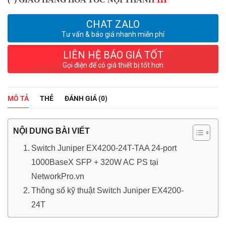
CHAT ZALO
Tư vấn & báo giá nhanh miễn phí
LIÊN HỆ BÁO GIÁ TỐT
Gọi điện để có giá thiết bị tốt hơn
MÔ TẢ
THẺ
ĐÁNH GIÁ (0)
NỘI DUNG BÀI VIẾT
Switch Juniper EX4200-24T-TAA 24-port
1000BaseX SFP + 320W AC PS tại
NetworkPro.vn
Thông số kỹ thuật Switch Juniper EX4200-
24T