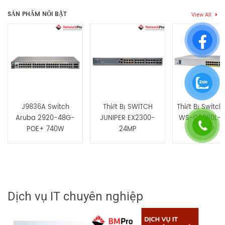
SẢN PHẨM NỔI BẬT
View All
Hãy là người đầu tiên nhận xét “Thiết bị Switch JUNIPER
EX4200-24T-TAA”
Bạn phải
bđăng nhập
để gửi đánh giá.
J9836A Switch
Thiết Bị SWITCH
Thiết Bị Switch
Aruba 2920-48G-
JUNIPER EX2300-
WS-C2960L-2
POE+ 740W
24MP
AP
Dịch vụ IT chuyên nghiệp