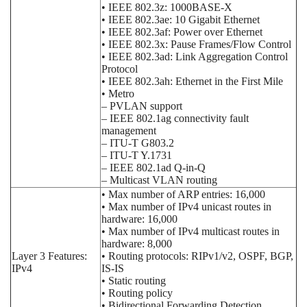
• IEEE 802.3z: 1000BASE-X
• IEEE 802.3ae: 10 Gigabit Ethernet
• IEEE 802.3af: Power over Ethernet
• IEEE 802.3x: Pause Frames/Flow Control
• IEEE 802.3ad: Link Aggregation Control
Protocol
• IEEE 802.3ah: Ethernet in the First Mile
• Metro
– PVLAN support
– IEEE 802.1ag connectivity fault
management
– ITU-T G803.2
– ITU-T Y.1731
– IEEE 802.1ad Q-in-Q
– Multicast VLAN routing
• Max number of ARP entries: 16,000
• Max number of IPv4 unicast routes in
hardware: 16,000
• Max number of IPv4 multicast routes in
hardware: 8,000
Layer 3 Features:
• Routing protocols: RIPv1/v2, OSPF, BGP,
IPv4
IS-IS
• Static routing
• Routing policy
• Bidirectional Forwarding Detection