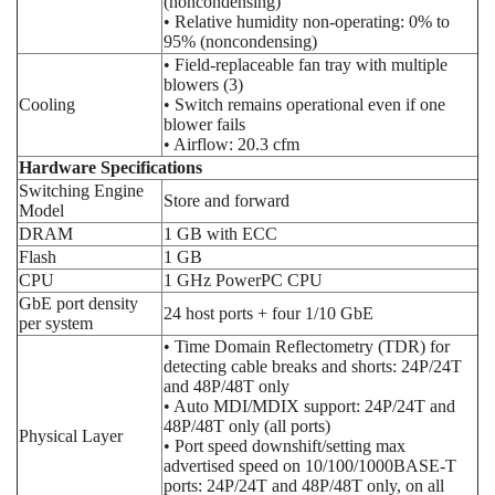
(noncondensing)
• Relative humidity non-operating: 0% to
95% (noncondensing)
• Field-replaceable fan tray with multiple
blowers (3)
Cooling
• Switch remains operational even if one
blower fails
• Airflow: 20.3 cfm
Hardware Specifications
Switching Engine
Store and forward
Model
DRAM
1 GB with ECC
Flash
1 GB
CPU
1 GHz PowerPC CPU
GbE port density
24 host ports + four 1/10 GbE
per system
• Time Domain Reflectometry (TDR) for
detecting cable breaks and shorts: 24P/24T
and 48P/48T only
• Auto MDI/MDIX support: 24P/24T and
48P/48T only (all ports)
Physical Layer
• Port speed downshift/setting max
advertised speed on 10/100/1000BASE-T
ports: 24P/24T and 48P/48T only, on all