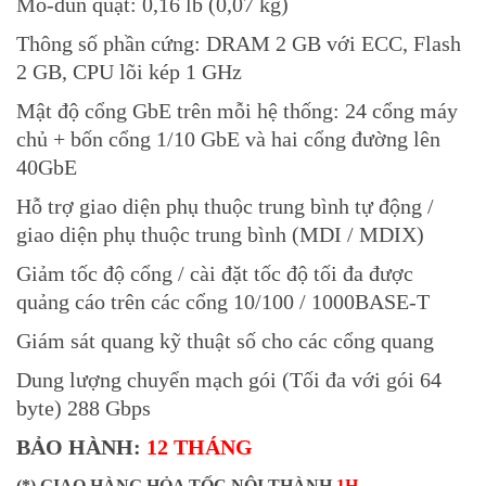
Mô-đun quạt: 0,16 lb (0,07 kg)
Thông số phần cứng: DRAM 2 GB với ECC, Flash
2 GB, CPU lõi kép 1 GHz
Mật độ cổng GbE trên mỗi hệ thống: 24 cổng máy
chủ + bốn cổng 1/10 GbE và hai cổng đường lên
40GbE
Hỗ trợ giao diện phụ thuộc trung bình tự động /
giao diện phụ thuộc trung bình (MDI / MDIX)
Giảm tốc độ cổng / cài đặt tốc độ tối đa được
quảng cáo trên các cổng 10/100 / 1000BASE-T
Giám sát quang kỹ thuật số cho các cổng quang
Dung lượng chuyển mạch gói (Tối đa với gói 64
byte) 288 Gbps
BẢO HÀNH:
12 THÁNG
(*) GIAO HÀNG HỎA TỐC NỘI THÀNH
1H