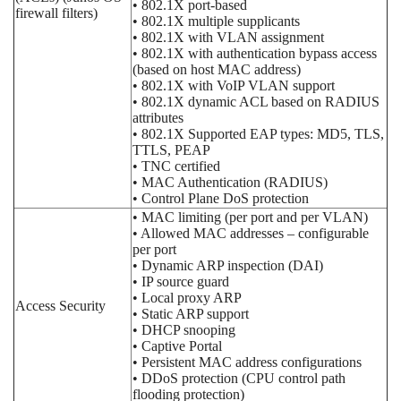
• 802.1X port-based
firewall filters)
• 802.1X multiple supplicants
• 802.1X with VLAN assignment
• 802.1X with authentication bypass access
(based on host MAC address)
• 802.1X with VoIP VLAN support
• 802.1X dynamic ACL based on RADIUS
attributes
• 802.1X Supported EAP types: MD5, TLS,
TTLS, PEAP
• TNC certified
• MAC Authentication (RADIUS)
• Control Plane DoS protection
• MAC limiting (per port and per VLAN)
• Allowed MAC addresses – configurable
per port
• Dynamic ARP inspection (DAI)
• IP source guard
• Local proxy ARP
Access Security
• Static ARP support
• DHCP snooping
• Captive Portal
• Persistent MAC address configurations
• DDoS protection (CPU control path
flooding protection)