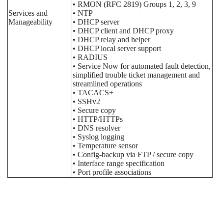
• RMON (RFC 2819) Groups 1, 2, 3, 9
Services and
• NTP
Manageability
• DHCP server
• DHCP client and DHCP proxy
• DHCP relay and helper
• DHCP local server support
• RADIUS
• Service Now for automated fault detection,
simplified trouble ticket management and
streamlined operations
• TACACS+
• SSHv2
• Secure copy
• HTTP/HTTPs
• DNS resolver
• Syslog logging
• Temperature sensor
• Config-backup via FTP / secure copy
• Interface range specification
• Port profile associations
Thẻ:
switch 24 port
,
switch 48 port
,
switch gigabit
,
switch PoE
Chưa có đánh giá nào.