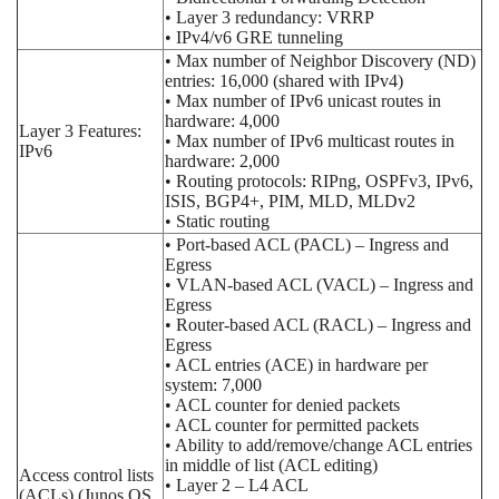
• Layer 3 redundancy: VRRP
• IPv4/v6 GRE tunneling
• Max number of Neighbor Discovery (ND)
entries: 16,000 (shared with IPv4)
• Max number of IPv6 unicast routes in
hardware: 4,000
Layer 3 Features:
• Max number of IPv6 multicast routes in
IPv6
hardware: 2,000
• Routing protocols: RIPng, OSPFv3, IPv6,
ISIS, BGP4+, PIM, MLD, MLDv2
• Static routing
• Port-based ACL (PACL) – Ingress and
Egress
• VLAN-based ACL (VACL) – Ingress and
Egress
• Router-based ACL (RACL) – Ingress and
Egress
• ACL entries (ACE) in hardware per
system: 7,000
• ACL counter for denied packets
• ACL counter for permitted packets
• Ability to add/remove/change ACL entries
in middle of list (ACL editing)
Access control lists
• Layer 2 – L4 ACL
(ACLs) (Junos OS