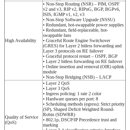
• Non-Stop Routing (NSR) – PIM, OSPF
v2 and v3, RIP v2, RIPnG, BGP, BGPv6,
ISIS, IGMP v1, v2, v3
• Non-Stop Software Upgrade (NSSU)
• Redundant, hot-swappable power supplies
• Redundant, field-replaceable, hot-
swappable fans
High Availability
• Graceful Route Engine Switchover
(GRES) for Layer 2 hitless forwarding and
Layer 3 protocols on RE failover
• Graceful protocol restart – OSPF, BGP
• Layer 2 hitless forwarding on RE failover
• Online insertion and removal (OIR) uplink
module
• Non-Stop Bridging (NSB) – LACP
• Layer 2 QoS
• Layer 3 QoS
• Ingress policing: 1 rate 2 color
• Hardware queues per port: 8
• Scheduling methods (egress): Strict priority
(SP), Shaped Deficit Weighted Round-
Robin (SDWRR)
Quality of Service
• 802.1p, DSCP/IP Precedence trust and
(QoS)
marking