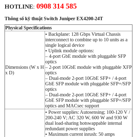
0908 314 585
HOTLINE
:
Thông số kỹ thuật Switch Juniper EX4200-24T
Physical Specifications
• Backplane: 128 Gbps Virtual Chassis
interconnect to combine up to 10 units as a
single logical device
• Uplink module options:
– 4-port GbE module with pluggable SFP
optics
Dimensions (W x H
– 2-port 10GbE module with pluggable XFP
x D)
optics
– Dual-mode 2-port 10GbE SFP+ / 4-port
GbE SFP module with pluggable SFP+/SFP
optics
– Dual-mode 2-port 10GbE SFP+ / 4-port
GbE SFP module with pluggable SFP+/SFP
optics and MACsec support
• Power supplies: Autosensing; 100-120 V /
200-240 V; AC 320 W, 600 W and 930 W
dual load-sharing hotswappable internal
redundant power supplies
• Maximum current inrush: 50 amps