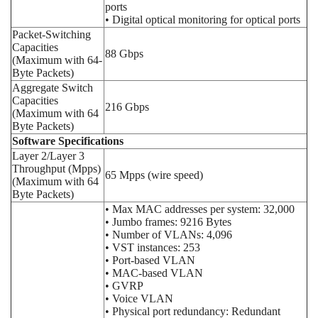
ports
• Digital optical monitoring for optical ports
Packet-Switching
Capacities
88 Gbps
(Maximum with 64-
Byte Packets)
Aggregate Switch
Capacities
216 Gbps
(Maximum with 64
Byte Packets)
Software Specifications
Layer 2/Layer 3
Throughput (Mpps)
65 Mpps (wire speed)
(Maximum with 64
Byte Packets)
• Max MAC addresses per system: 32,000
• Jumbo frames: 9216 Bytes
• Number of VLANs: 4,096
• VST instances: 253
• Port-based VLAN
• MAC-based VLAN
• GVRP
• Voice VLAN
• Physical port redundancy: Redundant