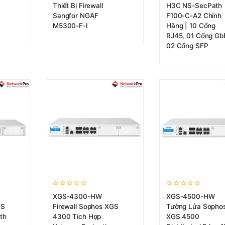
Thiết Bị Firewall
H3C NS-SecPath
Sangfor NGAF
F100-C-A2 Chính
M5300-F-I
Hãng | 10 Cổng
RJ45, 01 Cổng Gb
02 Cổng SFP
XGS-4300-HW
XGS-4500-HW
GS
Firewall Sophos XGS
Tường Lửa Sopho
th
4300 Tích Hợp
XGS 4500