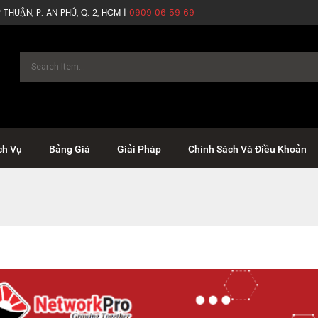
THUẬN, P. AN PHÚ, Q. 2, HCM |
0909 06 59 69
ch Vụ
Bảng Giá
Giải Pháp
Chính Sách Và Điều Khoản