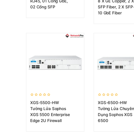
RJ45, 01 Cổng GbE,
8 X GE Copper, 2 X
02 Cổng SFP
SFP Fiber, 2 X SFP
10 GbE Fiber
XGS-5500-HW
XGS-6500-HW
Tường Lửa Sophos
Tường Lửa Chuyê
XGS 5500 Enterprise
Dụng Sophos XGS
Edge 2U Firewall
6500