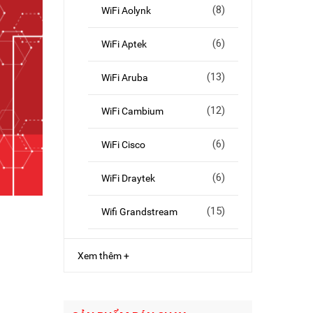
(8)
WiFi Aolynk
(6)
WiFi Aptek
(13)
WiFi Aruba
(12)
WiFi Cambium
(6)
WiFi Cisco
(6)
WiFi Draytek
(15)
Wifi Grandstream
Xem thêm +