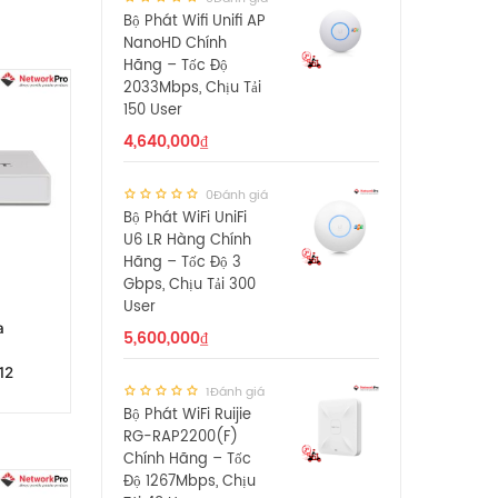
Bộ Phát Wifi Unifi AP
NanoHD Chính
Hãng – Tốc Độ
2033Mbps, Chịu Tải
150 User
4,640,000
₫
0Đánh giá
Bộ Phát WiFi UniFi
U6 LR Hàng Chính
Hãng – Tốc Độ 3
Gbps, Chịu Tải 300
User
a
5,600,000
₫
12
1Đánh giá
Bộ Phát WiFi Ruijie
RG-RAP2200(F)
Chính Hãng – Tốc
Độ 1267Mbps, Chịu