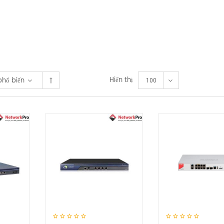
Hiển thị
phổ biến
100