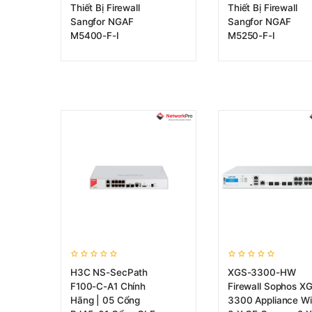
Thiết Bị Firewall
Thiết Bị Firewall
Sangfor NGAF
Sangfor NGAF
M5400-F-I
M5250-F-I
H3C NS-SecPath
XGS-3300-HW
F100-C-A1 Chính
Firewall Sophos X
Hãng | 05 Cổng
3300 Appliance Wi