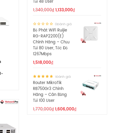
Tải 48 User
1,340,000
₫
1,133,000
₫
0Đánh giá
Bộ Phát WiFi Ruijie
RG-RAP2200(E)
Chính Hãng – Chịu
Tải 80 User, Tốc Độ
1267Mbps
a
1,518,000
₫
0-
1Đánh giá
Router MikroTik
RB750Gr3 Chính
Hãng – Cân Bằng
Tải 100 User
1,770,000
₫
1,606,000
₫