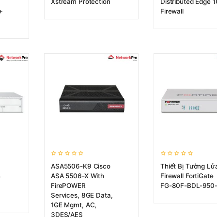
Xstream Protection
Distributed Edge 1
+
Firewall
ASA5506-K9 Cisco
Thiết Bị Tường Lử
n
ASA 5506-X With
Firewall FortiGate
FirePOWER
FG-80F-BDL-950-
Services, 8GE Data,
1GE Mgmt, AC,
3DES/AES