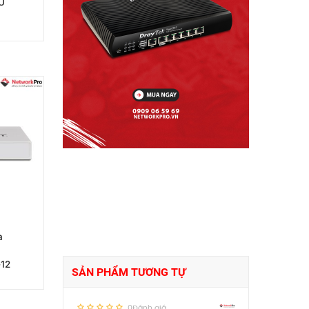
U
a
12
SẢN PHẨM TƯƠNG TỰ
0Đánh giá