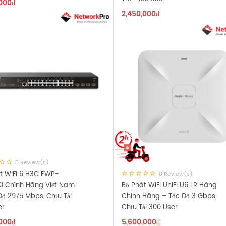
,000
₫
2,450,000
₫
0 Review(s)
t WiFi 6 H3C EWP-
0 Review(s)
0 Chính Hãng Việt Nam
Bộ Phát WiFi UniFi U6 LR Hàng
Độ 2975 Mbps, Chịu Tải
Chính Hãng – Tốc Độ 3 Gbps,
er
Chịu Tải 300 User
,000
₫
5,600,000
₫