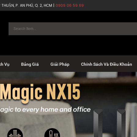
THUẬN, P. AN PHÚ, Q. 2, HCM |
0909 06 59 69
ch Vụ
Bảng Giá
Giải Pháp
Chính Sách Và Điều Khoản