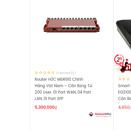
0 Review(s)
Router H3C MSR610 Chính
Hãng Việt Nam – Cân Bằng Tải
Smart 
200 User, 01 Port WAN, 04 Port
EG2100
LAN, 01 Port SFP
Cân Bằ
5,300,000
₫
4,850