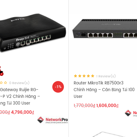
1 Review(s)
Router MikroTik RB750Gr3
0 Review(s)
-1%
Gateway Ruijie RG-
Chính Hãng – Cân Bằng Tải 100
-P V2 Chính Hãng –
User
ng Tải 300 User
1,770,000
₫
1,606,000
₫
,000
₫
4,796,000
₫