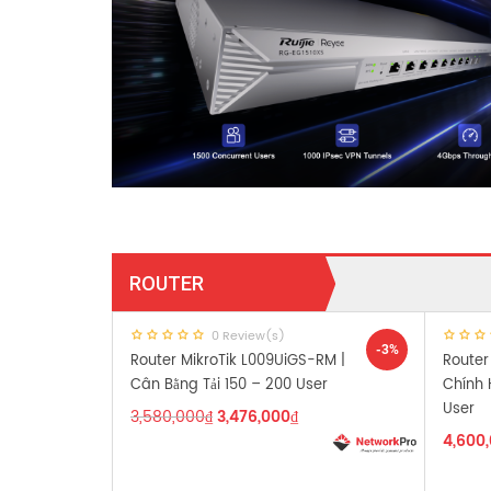
ROUTER
0 Review(s)
-3%
Router MikroTik L009UiGS-RM |
Router
Cân Bằng Tải 150 – 200 User
Chính 
User
3,580,000
₫
3,476,000
₫
4,600