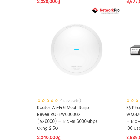
2,330,000
₫
6,677
0 Review(s)
Router Wi-Fi 6 Mesh Ruijie
Bộ Phá
Reyee RG-EW6000GX
WA612
(AX6000) – Tốc Độ 6000Mbps,
– Tốc 
Cổng 2.5G
100 Us
2,340,000
₫
3,839