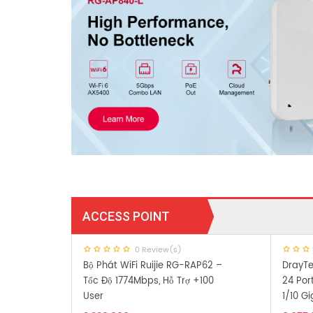
ACCESS POINT
0 Review(s)
Bộ Phát WiFi Ruijie RG-RAP62 –
DrayTe
Tốc Độ 1774Mbps, Hỗ Trợ +100
24 Por
User
1/10 G