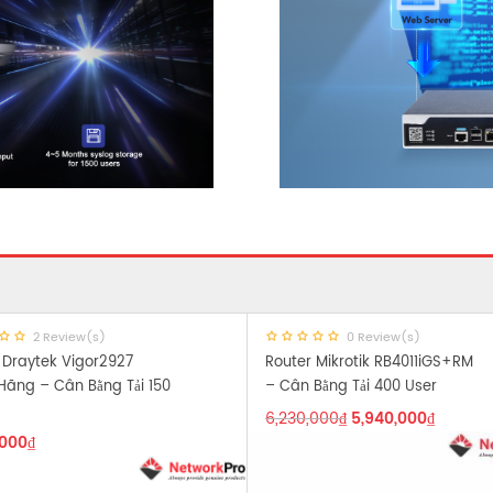
2 Review(s)
0 Review(s)
 Draytek Vigor2927
Router Mikrotik RB4011iGS+RM
Hãng – Cân Bằng Tải 150
– Cân Bằng Tải 400 User
6,230,000
₫
5,940,000
₫
,000
₫