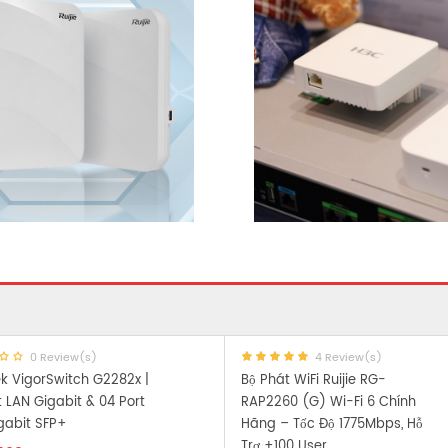
0 Review(s)
4 Review(s)
k VigorSwitch G2282x |
Bộ Phát WiFi Ruijie RG-
t LAN Gigabit & 04 Port
RAP2260 (G) Wi-Fi 6 Chính
igabit SFP+
Hãng – Tốc Độ 1775Mbps, Hỗ
Trợ +100 User