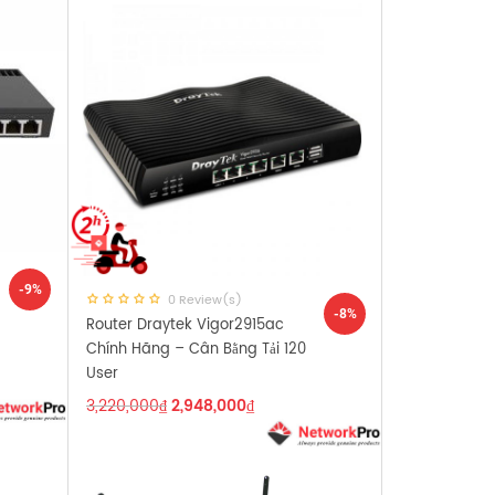
-9%
0 Review(s)
-8%
Router Draytek Vigor2915ac
Chính Hãng – Cân Bằng Tải 120
User
3,220,000
₫
2,948,000
₫