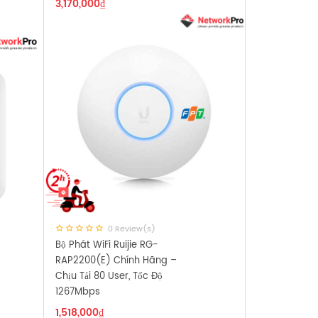
3,170,000
₫
0 Review(s)
Bộ Phát WiFi Ruijie RG-
RAP2200(E) Chính Hãng –
Chịu Tải 80 User, Tốc Độ
1267Mbps
1,518,000
₫