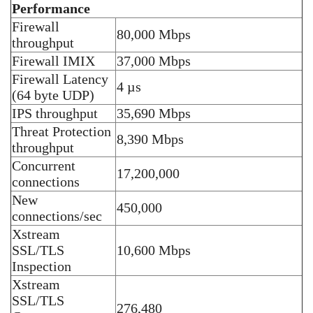
Performance
Firewall
80,000 Mbps
throughput
Firewall IMIX
37,000 Mbps
Firewall Latency
4 µs
(64 byte UDP)
IPS throughput
35,690 Mbps
Threat Protection
8,390 Mbps
throughput
Concurrent
17,200,000
connections
New
450,000
connections/sec
Xstream
SSL/TLS
10,600 Mbps
Inspection
Xstream
SSL/TLS
276,480