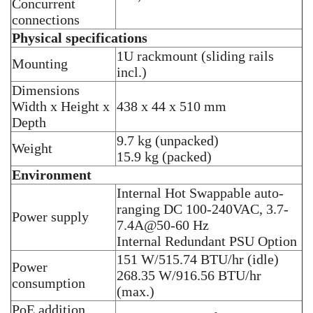
Concurrent
connections
Physical specifications
1U rackmount (sliding rails
Mounting
incl.)
Dimensions
Width x Height x
438 x 44 x 510 mm
Depth
9.7 kg (unpacked)
Weight
15.9 kg (packed)
Environment
Internal Hot Swappable auto-
ranging DC 100-240VAC, 3.7-
Power supply
7.4A@50-60 Hz
Internal Redundant PSU Option
151 W/515.74 BTU/hr (idle)
Power
268.35 W/916.56 BTU/hr
consumption
(max.)
PoE addition