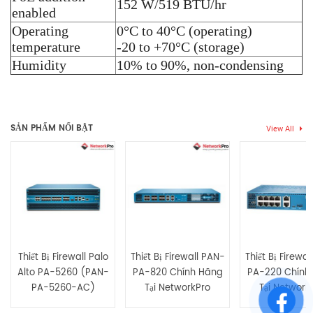
152 W/519 BTU/hr
enabled
Operating
0°C to 40°C (operating)
temperature
-20 to +70°C (storage)
Humidity
10% to 90%, non-condensing
Thẻ:
Firewall
,
firewall sophus
Chưa có đánh giá nào.
SẢN PHẨM NỔI BẬT
View All
Hãy là người đầu tiên nhận xét “XGS-4500-HW Tường lửa
Sophos XGS 4500 Distributed Edge 1U Firewall”
Bạn phải
bđăng nhập
để gửi đánh giá.
Thiết Bị Firewall Palo
Thiết Bị Firewall PAN-
Thiết Bị Firewa
Alto PA-5260 (PAN-
PA-820 Chính Hãng
PA-220 Chính
PA-5260-AC)
Tại NetworkPro
Tại Network