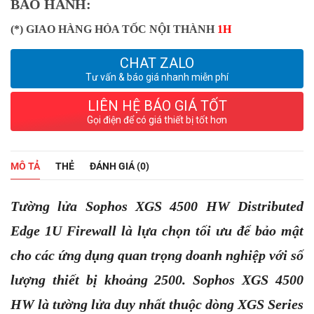
BẢO HÀNH:
(*) GIAO HÀNG HỎA TỐC NỘI THÀNH
1H
CHAT ZALO
Tư vấn & báo giá nhanh miễn phí
LIÊN HỆ BÁO GIÁ TỐT
Gọi điện để có giá thiết bị tốt hơn
MÔ TẢ
THẺ
ĐÁNH GIÁ (0)
Tường lửa Sophos XGS 4500 HW Distributed
Edge 1U Firewall là lựa chọn tối ưu để bảo mật
cho các ứng dụng quan trọng doanh nghiệp với số
lượng thiết bị khoảng 2500. Sophos XGS 4500
HW là tường lửa duy nhất thuộc dòng XGS Series