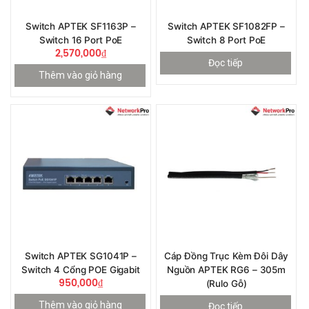
Switch APTEK SF1163P –
Switch APTEK SF1082FP –
Switch 16 Port PoE
Switch 8 Port PoE
2,570,000
₫
Đọc tiếp
Thêm vào giỏ hàng
Switch APTEK SG1041P –
Cáp Đồng Trục Kèm Đôi Dây
Switch 4 Cổng POE Gigabit
Nguồn APTEK RG6 – 305m
950,000
₫
(rulo Gỗ)
Thêm vào giỏ hàng
Đọc tiếp