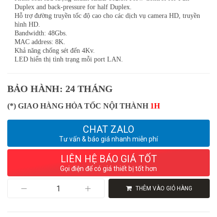
Duplex and back-pressure for half Duplex.
Hỗ trợ đường truyền tốc độ cao cho các dịch vụ camera HD, truyền
hình HD.
Bandwidth: 48Gbs.
MAC address: 8K.
Khả năng chống sét đến 4Kv.
LED hiển thị tình trạng mỗi port LAN.
BẢO HÀNH: 24 THÁNG
(*) GIAO HÀNG HỎA TỐC NỘI THÀNH
1H
CHAT ZALO
Tư vấn & báo giá nhanh miễn phí
LIÊN HỆ BÁO GIÁ TỐT
Gọi điện để có giá thiết bị tốt hơn
Switch
THÊM VÀO GIỎ HÀNG
APTEK
SG1240
số