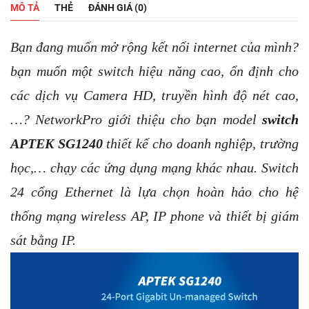
lượng
MÔ TẢ
THẺ
ĐÁNH GIÁ (0)
Bạn đang muốn mở rộng kết nối internet của mình?
bạn muốn một switch hiệu năng cao, ổn định cho
các dịch vụ Camera HD, truyền hình độ nét cao,
…? NetworkPro giới thiệu cho bạn model
switch
APTEK SG1240
thiết kế cho doanh nghiệp, trường
học,… chạy các ứng dụng mạng khác nhau. Switch
24 cổng Ethernet là lựa chọn hoàn hảo cho hệ
thống mạng wireless AP, IP phone và thiết bị giám
sát bằng IP.