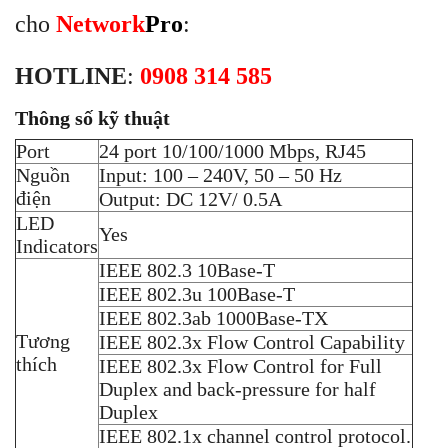
cho
Network
Pro
:
HOTLINE
:
0908 314 585
Thông số kỹ thuật
Port
24 port 10/100/1000 Mbps, RJ45
Nguồn
Input: 100 – 240V, 50 – 50 Hz
điện
Output: DC 12V/ 0.5A
LED
Yes
Indicators
IEEE 802.3 10Base-T
IEEE 802.3u 100Base-T
IEEE 802.3ab 1000Base-TX
Tương
IEEE 802.3x Flow Control Capability
thích
IEEE 802.3x Flow Control for Full
Duplex and back-pressure for half
Duplex
IEEE 802.1x channel control protocol.