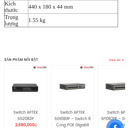
Kích
440 x 180 x 44 mm
thước
Trọng
1.55 kg
lượng
Thẻ:
Switch Aptek
,
Switch Aptek SG1240
Chưa có đánh giá nào.
SẢN PHẨM NỔI BẬT
View All
Hãy là người đầu tiên nhận xét “Switch APTEK SG1240”
Bạn phải
bđăng nhập
để gửi đánh giá.
Switch APTEK
Switch APTEK
Switch APT
SG2082P
SG1080P – Switch 8
SF1082FP – Sw
2,680,000
₫
Cổng POE Gigabit
Port PoE