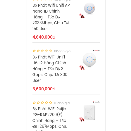
Bộ Phát Wifi Unifi AP
NanoHD Chính
Hãng – Tốc Độ
2033Mbps, Chịu Tải
150 User
4,640,000
₫
0Đánh giá
Bộ Phát WiFi UniFi
U6 LR Hàng Chính
Hãng – Tốc Độ 3
Gbps, Chịu Tải 300
User
5,600,000
₫
1Đánh giá
Bộ Phát WiFi Ruijie
RG-RAP2200(F)
Chính Hãng – Tốc
Độ 1267Mbps, Chịu