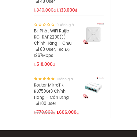
Tải 48 User
1,340,000
₫
1,133,000
₫
0Đánh giá
Bộ Phát WiFi Ruijie
RG-RAP2200(E)
Chính Hãng – Chịu
Tải 80 User, Tốc Độ
1267Mbps
1,518,000
₫
1Đánh giá
Router MikroTik
RB750Gr3 Chính
Hãng – Cân Bằng
Tải 100 User
1,770,000
₫
1,606,000
₫