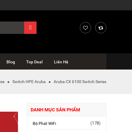
Blog
Top Deal
Liên Hệ
ise
Switch HPE Aruba
Aruba CX 6100 Switch Series
DANH MỤC SẢN PHẨM
(178)
Bộ Phát WiFi