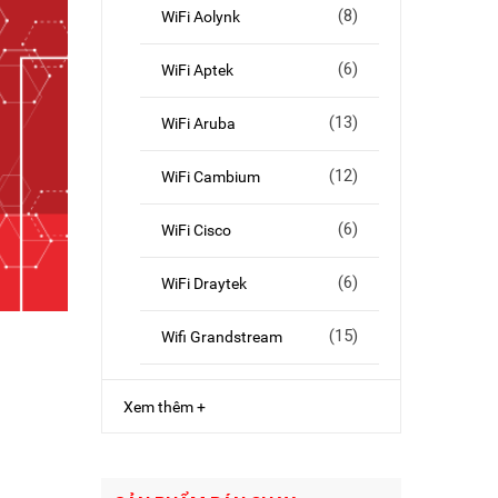
(8)
WiFi Aolynk
(6)
WiFi Aptek
(13)
WiFi Aruba
(12)
WiFi Cambium
(6)
WiFi Cisco
(6)
WiFi Draytek
(15)
Wifi Grandstream
Xem thêm +