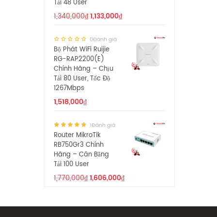
Tải 48 User
1,340,000
₫
1,133,000
₫
0Đánh giá
Bộ Phát WiFi Ruijie
RG-RAP2200(E)
Chính Hãng – Chịu
Tải 80 User, Tốc Độ
1267Mbps
1,518,000
₫
1Đánh giá
Router MikroTik
RB750Gr3 Chính
Hãng – Cân Bằng
Tải 100 User
1,770,000
₫
1,606,000
₫