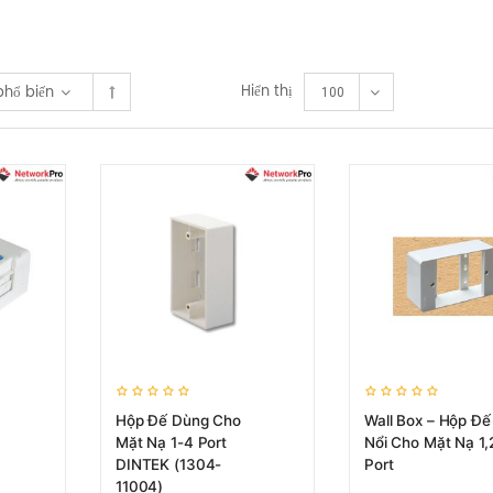
Hiển thị
phổ biến
100
Hộp Đế Dùng Cho
Wall Box – Hộp Đế
Mặt Nạ 1-4 Port
Nổi Cho Mặt Nạ 1,
DINTEK (1304-
Port
11004)