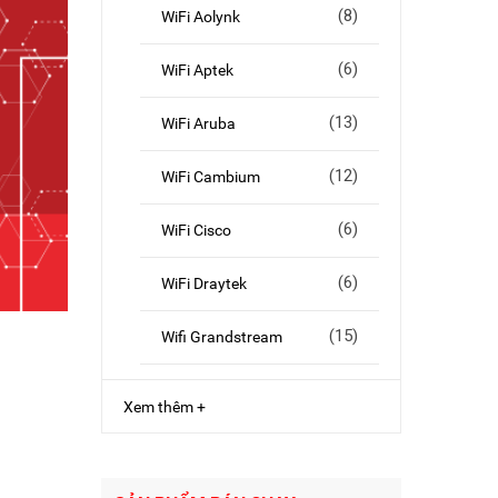
(8)
WiFi Aolynk
(6)
WiFi Aptek
(13)
WiFi Aruba
(12)
WiFi Cambium
(6)
WiFi Cisco
(6)
WiFi Draytek
(15)
Wifi Grandstream
Xem thêm +