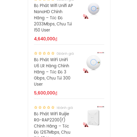
Bộ Phát Wifi Unifi AP
NanoHD Chính
Hãng – Tốc Độ
2033Mbps, Chịu Tải
150 User
4,640,000
₫
0Đánh giá
Bộ Phát WiFi UniFi
U6 LR Hàng Chính
Hãng – Tốc Độ 3
Gbps, Chịu Tải 300
User
5,600,000
₫
1Đánh giá
Bộ Phát WiFi Ruijie
RG-RAP2200(F)
Chính Hãng – Tốc
Độ 1267Mbps, Chịu