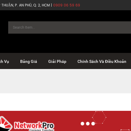
THUẬN, P. AN PHÚ, Q. 2, HCM |
0909 06 59 69
ch Vụ
Bảng Giá
Giải Pháp
Chính Sách Và Điều Khoản