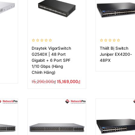
Draytek VigorSwitch
Thiết Bị Switch
G2540X | 48 Port
Juniper EX4200-
Gigabit + 6 Port SPF
48PX
,
1/10 Gbps (Hàng
Chính Hãng)
15,290,000
₫
15,169,000
₫