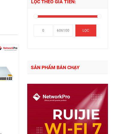
LỌC THEO GIÁ TIỀN:
Giá
Giá
LỌC
thấp
cao
nhất
nhất
SẢN PHẨM BÁN CHẠY
,