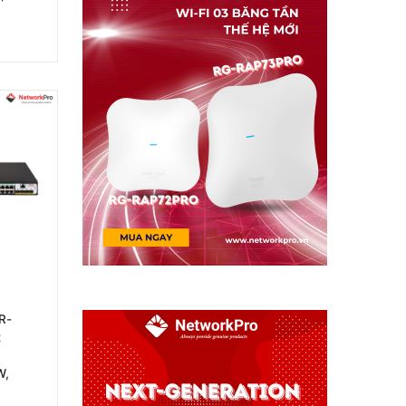
R-
t
W,