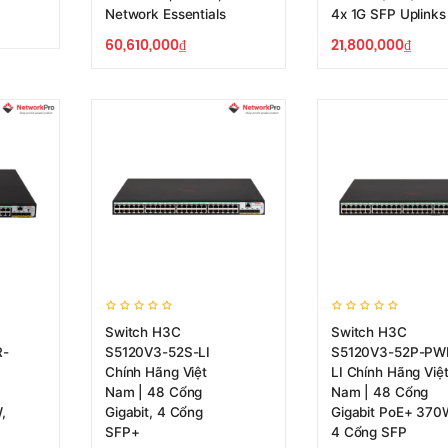
Network Essentials
4x 1G SFP Uplinks
60,610,000
₫
21,800,000
₫
Switch H3C
Switch H3C
R-
S5120V3-52S-LI
S5120V3-52P-PW
Chính Hãng Việt
LI Chính Hãng Việ
Nam | 48 Cổng
Nam | 48 Cổng
,
Gigabit, 4 Cổng
Gigabit PoE+ 370
SFP+
4 Cổng SFP