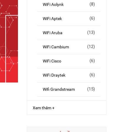
(8)
WiFi Aolynk
(6)
WiFi Aptek
(13)
WiFi Aruba
(12)
WiFi Cambium
(6)
WiFi Cisco
(6)
WiFi Draytek
(15)
Wifi Grandstream
Xem thêm +