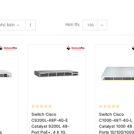
Hiển thị
phổ biến
100
Switch Cisco
Switch Cisco
C9200L-48P-4G-E
C1000-48T-4G-L
Catalyst 9200L 48-
Catalyst 1000 48
s
Port PoE+, 4 X 1G,
Ports 10/100/1000