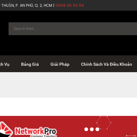
THUẬN, P. AN PHÚ, Q. 2, HCM |
0909 06 59 69
ch Vụ
Bảng Giá
Giải Pháp
Chính Sách Và Điều Khoản