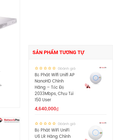
SẢN PHẨM TƯƠNG TỰ
0Đánh giá
-
Bộ Phát Wifi Unifi AP
NanoHD Chính
,
Hãng – Tốc Độ
2033Mbps, Chịu Tải
150 User
4,640,000
₫
0Đánh giá
Bộ Phát WiFi UniFi
U6 LR Hàng Chính