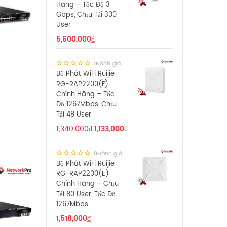
Hãng – Tốc Độ 3
Gbps, Chịu Tải 300
User
5,600,000
₫
1Đánh giá
Bộ Phát WiFi Ruijie
RG-RAP2200(F)
Chính Hãng – Tốc
Độ 1267Mbps, Chịu
Tải 48 User
1,340,000
₫
1,133,000
₫
0Đánh giá
Bộ Phát WiFi Ruijie
RG-RAP2200(E)
Chính Hãng – Chịu
Tải 80 User, Tốc Độ
1267Mbps
1,518,000
₫