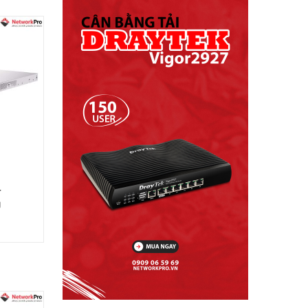
-
g
+