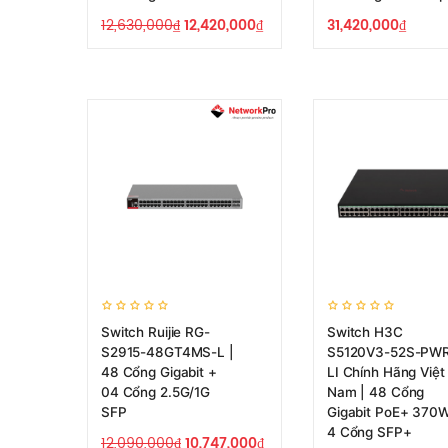
12,630,000
₫
12,420,000
₫
31,420,000
₫
Switch Ruijie RG-
Switch H3C
S2915-48GT4MS-L |
S5120V3-52S-PW
48 Cổng Gigabit +
LI Chính Hãng Việt
04 Cổng 2.5G/1G
Nam | 48 Cổng
SFP
Gigabit PoE+ 370W
4 Cổng SFP+
12,090,000
₫
10,747,000
₫