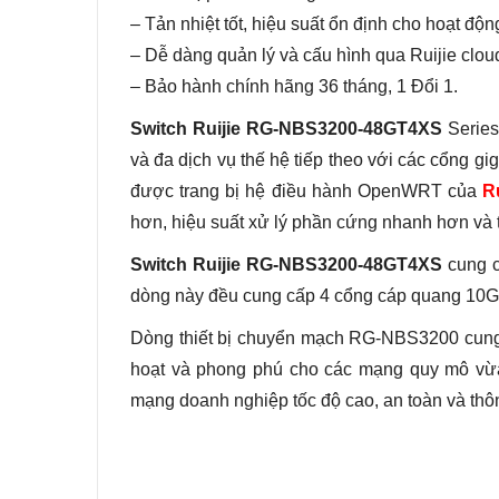
– Tản nhiệt tốt, hiệu suất ổn định cho hoạt động
– Dễ dàng quản lý và cấu hình qua Ruijie clou
– Bảo hành chính hãng 36 tháng, 1 Đổi 1.
Switch Ruijie RG-NBS3200-48GT4XS
Series
và đa dịch vụ thế hệ tiếp theo với các cổng gig
được trang bị hệ điều hành OpenWRT của
Ru
hơn, hiệu suất xử lý phần cứng nhanh hơn và t
Switch Ruijie RG-NBS3200-48GT4XS
cung c
dòng này đều cung cấp 4 cổng cáp quang 10G 
Dòng thiết bị chuyển mạch RG-NBS3200 cung 
hoạt và phong phú cho các mạng quy mô vừa 
mạng doanh nghiệp tốc độ cao, an toàn và thô