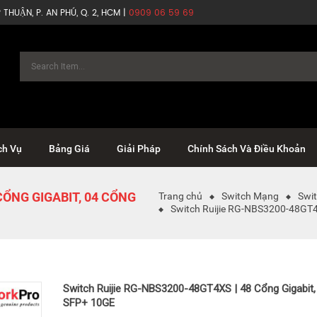
THUẬN, P. AN PHÚ, Q. 2, HCM |
0909 06 59 69
ch Vụ
Bảng Giá
Giải Pháp
Chính Sách Và Điều Khoản
CỔNG GIGABIT, 04 CỔNG
Trang chủ
Switch Mạng
Swit
Switch Ruijie RG-NBS3200-48GT4
Switch Ruijie RG-NBS3200-48GT4XS | 48 Cổng Gigabit
SFP+ 10GE