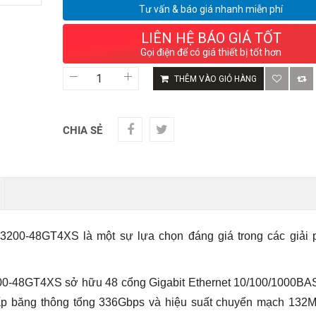
Tư vấn & báo giá nhanh miễn phí
LIÊN HỆ BÁO GIÁ TỐT
Gọi điện để có giá thiết bị tốt hơn
Switch
THÊM VÀO GIỎ HÀNG
Ruijie
RG-
NBS3200-
48GT4XS
CHIA SẺ
|
48
Cổng
Gigabit,
04
Cổng
SFP+
10GE
3200-48GT4XS là một sự lựa chọn đáng giá trong các giải 
số
lượng
00-48GT4XS sở hữu 48 cổng Gigabit Ethernet 10/100/1000BA
 băng thông tổng 336Gbps và hiệu suất chuyển mạch 132M