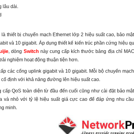
 lâu dài.
d
 là thiết bị chuyển mạch Ethernet lớp 2 hiệu suất cao, bảo mậ
abit và 10 gigabit. Áp dụng thiết kế kiến ​​trúc phần cứng hiệu q
ijie
, dòng
Switch
này cung cấp kích thước bảng địa chỉ MAC
rải nghiệm hoạt động thuận tiện hơn.
ấp các cổng uplink gigabit và 10 gigabit. Mỗi bộ chuyển mạc
cố định với khả năng đường lên hiệu suất cao.
cấp QoS toàn diện từ đầu đến cuối cũng như cài đặt bảo mật
và nhỏ với tỷ lệ hiệu suất giá cực cao để đáp ứng nhu cầu
ng minh.