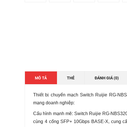
MÔ TẢ
THẺ
ĐÁNH GIÁ (0)
Thiết bị chuyển mạch Switch Ruijie RG-NBS
mạng doanh nghiệp:
Cấu hình mạnh mẽ: Switch Ruijie RG-NBS32
cùng 4 cổng SFP+ 10Gbps BASE-X, cung cấp