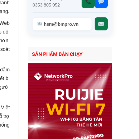
 mạnh
0353 805 952
mạng.
, Web
hsm@bmpro.vn
o dõi
 hơn.
 soát
SẢN PHẨM BÁN CHẠY
 đảm
ết bị
người
 Việt
ỗ trợ
thống