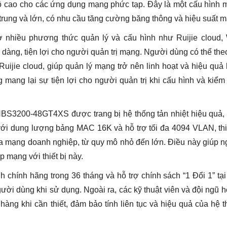
 độ cao cho các ứng dụng mạng phức tạp. Đây là một cấu hình
rung và lớn, có nhu cầu tăng cường băng thông và hiệu suất 
trợ nhiều phương thức quản lý và cấu hình như Ruijie cloud
àng, tiện lợi cho người quản trị mạng. Người dùng có thể the
Ruijie cloud, giúp quản lý mạng trở nên linh hoạt và hiệu quả
ang lại sự tiện lợi cho người quản trị khi cấu hình và kiểm
NBS3200-48GT4XS được trang bị hệ thống tản nhiệt hiệu quả,
với dung lượng bảng MAC 16K và hỗ trợ tối đa 4094 VLAN, thi
a mạng doanh nghiệp, từ quy mô nhỏ đến lớn. Điều này giúp 
p mạng với thiết bị này.
chính hãng trong 36 tháng và hỗ trợ chính sách “1 Đổi 1” tại
ời dùng khi sử dụng. Ngoài ra, các kỹ thuật viên và đội ngũ h
hàng khi cần thiết, đảm bảo tính liên tục và hiệu quả của hệ 