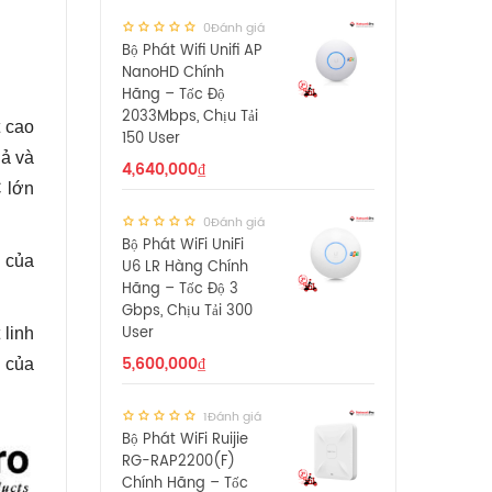
0Đánh giá
Bộ Phát Wifi Unifi AP
NanoHD Chính
Hãng – Tốc Độ
2033Mbps, Chịu Tải
t cao
150 User
uả và
4,640,000
₫
 lớn
0Đánh giá
Bộ Phát WiFi UniFi
h của
U6 LR Hàng Chính
Hãng – Tốc Độ 3
Gbps, Chịu Tải 300
User
 linh
5,600,000
₫
 của
1Đánh giá
Bộ Phát WiFi Ruijie
RG-RAP2200(F)
Chính Hãng – Tốc