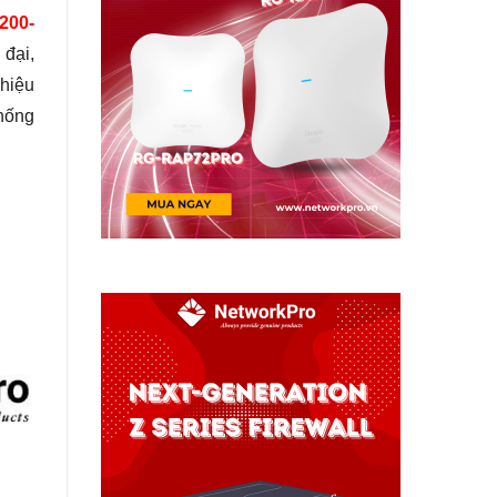
200-
 đại,
 hiệu
thống