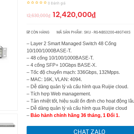
0
Đánh giá
12,420,000
₫
12,630,000
₫
CÒN HÀNG
MÃ SẢN PHẨM : SKU -
RG-NBS3200-48GT4XS
– Layer 2 Smart Managed Switch 48 Cổng
10/100/1000BASE-T.
– 48 cổng 10/100/1000BASE-T.
– 4 cổng SFP+ 10Gbps BASE-X.
– Tốc độ chuyển mạch: 336Gbps, 132Mpps.
– MAC: 16K, VLAN: 4094.
– Dễ dàng quản lý và cấu hình qua Ruijie cloud.
– Tích hợp Web management.
– Tản nhiệt tốt, hiệu suất ổn định cho hoạt động lâu
– Dễ dàng quản lý và cấu hình qua Ruijie cloud
–
Bảo hành chính hãng 36 tháng, 1 Đổi 1.
CHAT ZALO