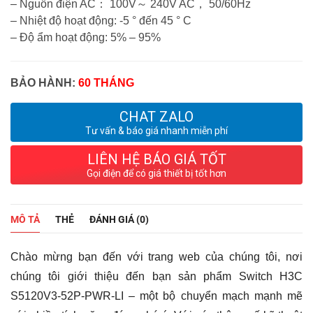
– Nguồn điện AC： 100V～ 240V AC， 50/60Hz
– Nhiệt độ hoạt động: -5 ° đến 45 ° C
– Độ ẩm hoạt động: 5% – 95%
BẢO HÀNH:
60 THÁNG
CHAT ZALO
Tư vấn & báo giá nhanh miễn phí
LIÊN HỆ BÁO GIÁ TỐT
Gọi điện để có giá thiết bị tốt hơn
MÔ TẢ
THẺ
ĐÁNH GIÁ (0)
Chào mừng bạn đến với trang web của chúng tôi, nơi
chúng tôi giới thiệu đến bạn sản phẩm Switch H3C
S5120V3-52P-PWR-LI – một bộ chuyển mạch mạnh mẽ