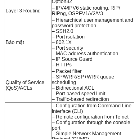
Option82
– IPV4/IPV6 static routing, RIP/
Layer 3 Routing
RIPng, OSPFV1/V2/V3
– Hierarchical user management and
password protection
– SSH2.0
– Port isolation
Bảo mật
– 802.1X
– Port security
– MAC address authentication
– IP Source Guard
– HTTPs
– Packet filter
– SP/WRR/SP+WRR queue
Quality of Service
scheduling
(QoS)/ACLs
– Bidirectional ACL
– Port-based speed limit
– Traffic-based redirection
– Configuration from Command Line
Interface (CLI)
– Remote configuration from Telnet
– Configuration through the console
port
– Simple Network Management