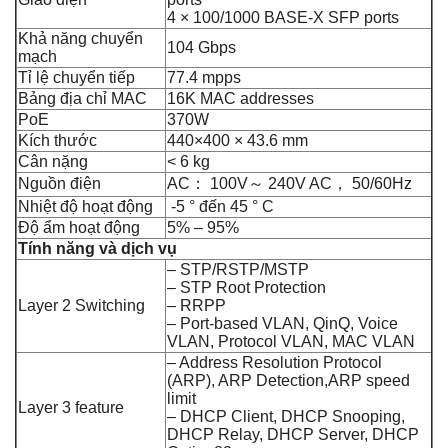
4 × 100/1000 BASE-X SFP ports
Khả năng chuyển
104 Gbps
mạch
Tỉ lệ chuyển tiếp
77.4 mpps
Bảng địa chỉ MAC
16K MAC addresses
PoE
370W
Kích thước
440×400 × 43.6 mm
Cân nặng
< 6 kg
Nguồn điện
AC： 100V～ 240V AC， 50/60Hz
Nhiệt độ hoạt động
-5 ° đến 45 ° C
Độ ẩm hoạt động
5% – 95%
Tính năng và dịch vụ
– STP/RSTP/MSTP
– STP Root Protection
Layer 2 Switching
– RRPP
– Port-based VLAN, QinQ, Voice
VLAN, Protocol VLAN, MAC VLAN
– Address Resolution Protocol
(ARP), ARP Detection,ARP speed
limit
Layer 3 feature
– DHCP Client, DHCP Snooping,
DHCP Relay, DHCP Server, DHCP