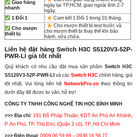
Giao hàng
ngày tại TP.HCM, giao ngoài tỉnh 2-7
nhanh
ngày.
1 Đổi 1
:
Cam kết 1 Đổi 1 trong 01 tháng.
:
Cho mượn thiết bị test trước và
Cho mượn
cho mượn thiết bị thay thế khi bảo
thiết bị
hành, sửa chữa.
Liên hệ đặt hàng Switch H3C
S5120V3-52P-
PWR-LI
giá tốt nhất
Quý khách có nhu cầu đặt mua sản phẩm
Switch H3C
S5120V3-52P-PWR-LI
và các
Switch H3C
chính hãng, giá
tốt nhất. Vui lòng liên hệ
NetworkPro.vn
theo thông tin
dưới đây để được tư vấn, hỗ trợ!
CÔNG TY TNHH CÔNG NGHỆ TIN HỌC BÌNH MINH
>>> Địa chỉ
:
191 Đỗ Pháp Thuận, KDT An Phú An Khánh,
P. An Phú. TP. Thủ Đức (Quận 2 cũ), TP. Hồ Chí Minh
>>> Điện thoại
:
0909 06 59 69 – 0938 16 56 77