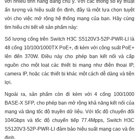
với nhiều tính năng đáng chú ý. Với các thông số kỹ thuật
ấn tượng và hiệu suất ổn định, đây là một lựa chọn tuyệt
vời cho việc mở rộng hệ thống mạng của bạn. Hãy cùng
tìm hiểu chi tiết về sản phẩm này:
Số lượng cổng trên Switch H3C S5120V3-52P-PWR-LI là
48 cổng 10/100/1000TX PoE+, đi kèm với công suất PoE+
lên đến 370W. Điều này cho phép bạn kết nối và cấp
nguồn cho một loạt các thiết bị mạng như điện thoại IP,
camera IP, hoặc các thiết bị khác một cách dễ dàng và tiện
lợi.
Ngoài ra, sản phẩm còn đi kèm với 4 cổng 100/1000
BASE-X SFP, cho phép bạn mở rộng khả năng kết nối của
mạng và tăng tốc độ truyền dữ liệu. Với tốc độ chuyển đổi
104Gbps và tốc độ chuyển tiếp 77.4Mpps, Switch H3C
S5120V3-52P-PWR-LI đảm bảo hiệu suất mạng cao và ổn
định.