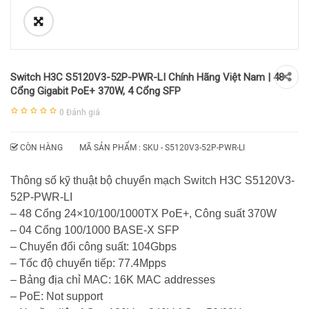
Switch H3C S5120V3-52P-PWR-LI Chính Hãng Việt Nam | 48
Cổng Gigabit PoE+ 370W, 4 Cổng SFP
0
Đánh giá
CÒN HÀNG
MÃ SẢN PHẨM : SKU -
S5120V3-52P-PWR-LI
Thông số kỹ thuật bộ chuyển mạch Switch H3C S5120V3-
52P-PWR-LI
– 48 Cổng 24×10/100/1000TX PoE+, Công suất 370W
– 04 Cổng 100/1000 BASE-X SFP
– Chuyển đổi công suất: 104Gbps
– Tốc độ chuyển tiếp: 77.4Mpps
– Bảng địa chỉ MAC: 16K MAC addresses
– PoE: Not support