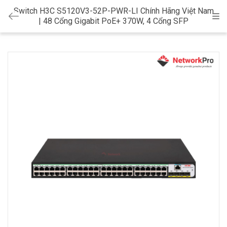
Switch H3C S5120V3-52P-PWR-LI Chính Hãng Việt Nam
Cat
| 48 Cổng Gigabit PoE+ 370W, 4 Cổng SFP