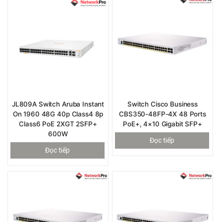
JL809A Switch Aruba Instant
Switch Cisco Business
On 1960 48G 40p Class4 8p
CBS350-48FP-4X 48 Ports
Class6 PoE 2XGT 2SFP+
PoE+, 4×10 Gigabit SFP+
600W
Đọc tiếp
Đọc tiếp