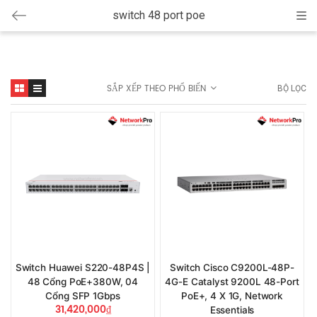
switch 48 port poe
Cat
SẮP XẾP THEO PHỔ BIẾN
BỘ LỌC
Switch Huawei S220-48P4S |
Switch Cisco C9200L-48P-
48 Cổng PoE+380W, 04
4G-E Catalyst 9200L 48-Port
Cổng SFP 1Gbps
PoE+, 4 X 1G, Network
31,420,000
₫
Essentials