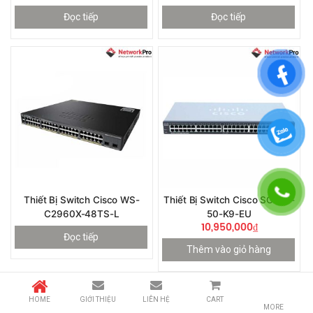
Đọc tiếp
Đọc tiếp
Thiết Bị Switch Cisco WS-
Thiết Bị Switch Cisco SG220-
C2960X-48TS-L
50-K9-EU
10,950,000
₫
Đọc tiếp
Thêm vào giỏ hàng
HOME
GIỚI THIỆU
LIÊN HỆ
CART
MORE