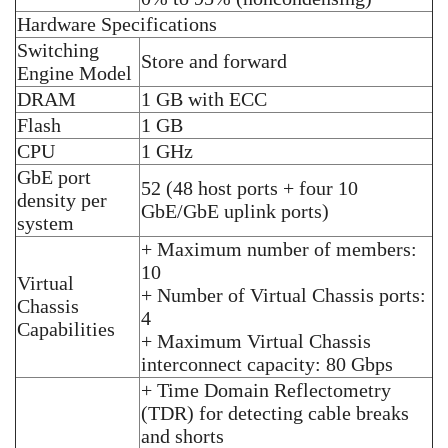
Hardware Specifications
Switching
Store and forward
Engine Model
DRAM
1 GB with ECC
Flash
1 GB
CPU
1 GHz
GbE port
52 (48 host ports + four 10
density per
GbE/GbE uplink ports)
system
+ Maximum number of members:
10
Virtual
+ Number of Virtual Chassis ports:
Chassis
4
Capabilities
+ Maximum Virtual Chassis
interconnect capacity: 80 Gbps
+ Time Domain Reflectometry
(TDR) for detecting cable breaks
and shorts