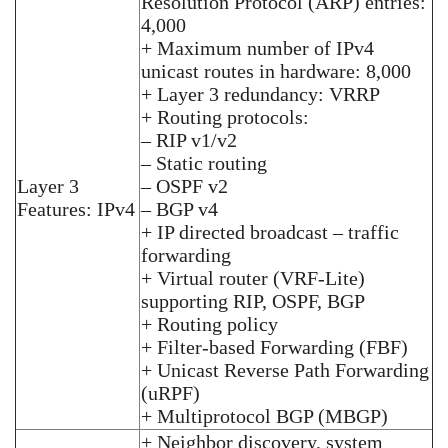
Resolution Protocol (ARP) entries:
4,000
+ Maximum number of IPv4
unicast routes in hardware: 8,000
+ Layer 3 redundancy: VRRP
+ Routing protocols:
– RIP v1/v2
– Static routing
Layer 3
– OSPF v2
Features: IPv4
– BGP v4
+ IP directed broadcast – traffic
forwarding
+ Virtual router (VRF-Lite)
supporting RIP, OSPF, BGP
+ Routing policy
+ Filter-based Forwarding (FBF)
+ Unicast Reverse Path Forwarding
(uRPF)
+ Multiprotocol BGP (MBGP)
+ Neighbor discovery, system