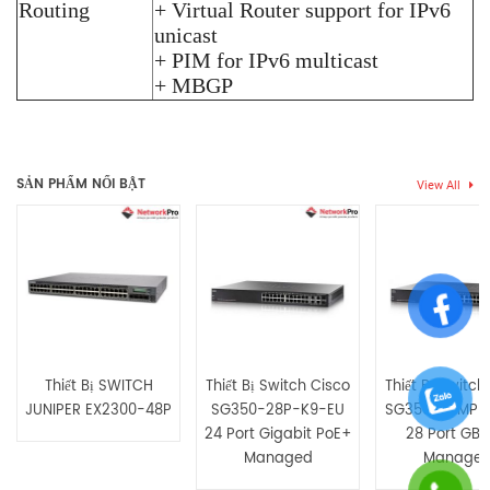
Routing
+ Virtual Router support for IPv6
unicast
+ PIM for IPv6 multicast
+ MBGP
Chưa có đánh giá nào.
SẢN PHẨM NỔI BẬT
View All
Hãy là người đầu tiên nhận xét “Thiết bị SWITCH JUNIPER
EX3300-48T-BF”
Bạn phải
bđăng nhập
để gửi đánh giá.
Thiết Bị SWITCH
Thiết Bị Switch Cisco
Thiết Bị Switch
JUNIPER EX2300-48P
SG350-28P-K9-EU
SG350-28MP-
24 Port Gigabit PoE+
28 Port GB 
Managed
Manage