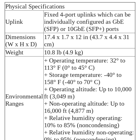
Physical Specifications
Fixed 4-port uplinks which can be
Uplink
individually configured as GbE
(SFP) or 10GbE (SFP+) ports
Dimensions
17.4 x 1.7 x 12 in (43.7 x 4.4 x 31
(W x H x D)
cm)
Weight
10.8 lb (4.9 kg)
+ Operating temperature: 32° to
113° F (0° to 45° C)
+ Storage temperature: -40° to
158° F (-40° to 70° C)
+ Operating altitude: Up to 10,000
Environmental
ft (3,049 m)
Ranges
+ Non-operating altitude: Up to
16,000 ft (4,877 m)
+ Relative humidity operating:
10% to 85% (noncondensing)
+ Relative humidity non-operating:
0% to 95% (noncondensing)