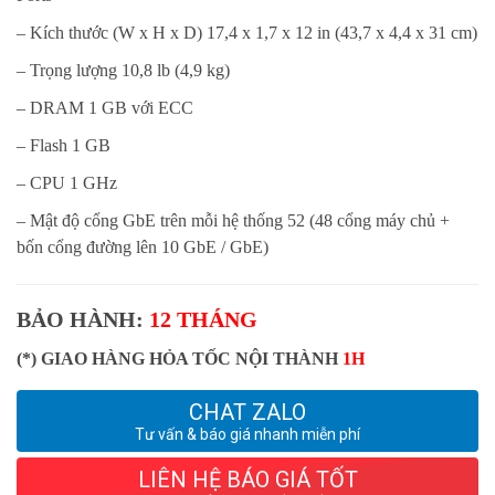
– Kích thước (W x H x D) 17,4 x 1,7 x 12 in (43,7 x 4,4 x 31 cm)
– Trọng lượng 10,8 lb (4,9 kg)
– DRAM 1 GB với ECC
– Flash 1 GB
– CPU 1 GHz
– Mật độ cổng GbE trên mỗi hệ thống 52 (48 cổng máy chủ +
bốn cổng đường lên 10 GbE / GbE)
BẢO HÀNH:
12 THÁNG
(*) GIAO HÀNG HỎA TỐC NỘI THÀNH
1H
CHAT ZALO
Tư vấn & báo giá nhanh miễn phí
LIÊN HỆ BÁO GIÁ TỐT