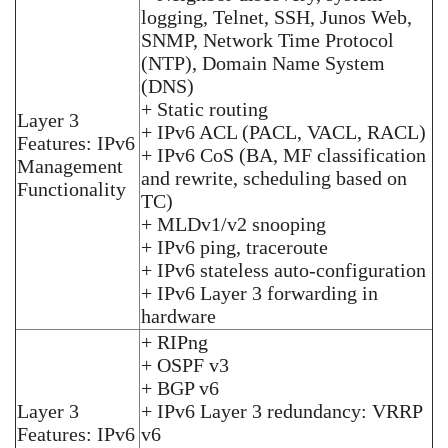
logging, Telnet, SSH, Junos Web,
SNMP, Network Time Protocol
(NTP), Domain Name System
(DNS)
+ Static routing
Layer 3
+ IPv6 ACL (PACL, VACL, RACL)
Features: IPv6
+ IPv6 CoS (BA, MF classification
Management
and rewrite, scheduling based on
Functionality
TC)
+ MLDv1/v2 snooping
+ IPv6 ping, traceroute
+ IPv6 stateless auto-configuration
+ IPv6 Layer 3 forwarding in
hardware
+ RIPng
+ OSPF v3
+ BGP v6
Layer 3
+ IPv6 Layer 3 redundancy: VRRP
Features: IPv6
v6