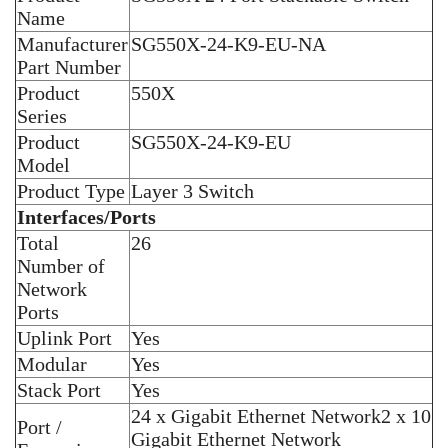
Name
Manufacturer
SG550X-24-K9-EU-NA
Part Number
Product
550X
Series
Product
SG550X-24-K9-EU
Model
Product Type
Layer 3 Switch
Interfaces/Ports
Total
26
Number of
Network
Ports
Uplink Port
Yes
Modular
Yes
Stack Port
Yes
24 x Gigabit Ethernet Network
2 x 10
Port /
Gigabit Ethernet Network