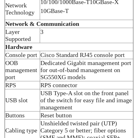
10/100/1000Base-T
10GBase-X
Network
10GBase-T
Technology
Network & Communication
Layer
3
Supported
Hardware
Console port
Cisco Standard RJ45 console port
OOB
Dedicated Gigabit management port
management
for out-of-band management on
port
SG550XG models
RPS
RPS connector
USB Type-A slot on the front panel
USB slot
of the switch for easy file and image
management
Buttons
Reset button
Unshielded twisted pair (UTP)
Cabling type
Category 5 or better; fiber options
(SMF and MMF); coaxial SFP+