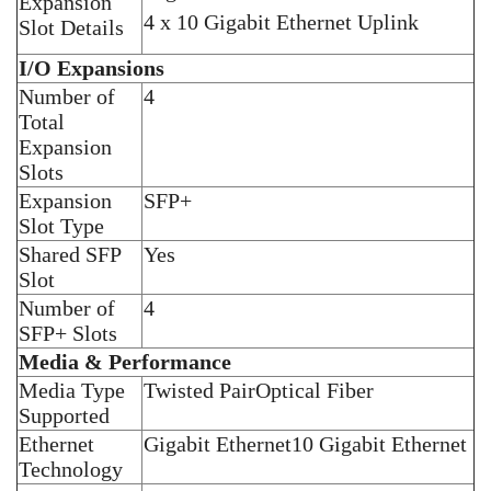
Expansion
4 x 10 Gigabit Ethernet Uplink
Slot Details
I/O Expansions
Number of
4
Total
Expansion
Slots
Expansion
SFP+
Slot Type
Shared SFP
Yes
Slot
Number of
4
SFP+ Slots
Media & Performance
Media Type
Twisted Pair
Optical Fiber
Supported
Ethernet
Gigabit Ethernet
10 Gigabit Ethernet
Technology