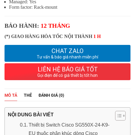
Managed:
Yes
Form factor:
Rack-mount
BẢO HÀNH:
12 THÁNG
(*) GIAO HÀNG HỎA TỐC NỘI THÀNH
1 H
CHAT ZALO
Tư vấn & báo giá nhanh miễn phí
LIÊN HỆ BÁO GIÁ TỐT
Gọi điện để có giá thiết bị tốt hơn
MÔ TẢ
THẺ
ĐÁNH GIÁ (0)
NỘI DUNG BÀI VIẾT
Thiết bị Switch Cisco SG550X-24-K9-
EU thuộc phân khúc dòng Cisco