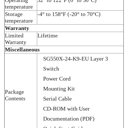
Operating
32° to 122°F (0° to 50°C)
temperature
Storage
-4° to 158°F (-20° to 70°C)
temperature
Warranty
Limited
Lifetime
Warranty
Miscellaneous
SG550X-24-K9-EU Layer 3
Switch
Power Cord
Mounting Kit
Package
Contents
Serial Cable
CD-ROM with User
Documentation (PDF)