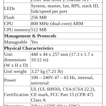
System, master, fan, RPS, stack ID,
LEDs
link/speed per port
Flash
256 MB
CPU
800 MHz (dual-core) ARM
CPU memory
512 MB
Management & Protocols
Manageable
Yes
Physical Characteristics
Unit
440 x 44 x 257 mm (17.3 x 1.7 x
dimensions
10.12 in)
(W x H x D)
Unit weight
3.27 kg (7.21 lb)
100 – 240V 47 – 63 Hz, internal,
Power
universal
UL (UL 60950), CSA (CSA 22.2),
Certification
CE mark, FCC Part 15 (CFR 47)
Class A