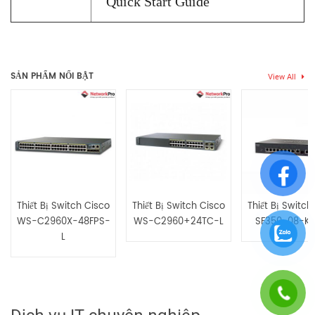
Quick Start Guide
Thẻ:
switch 24 port
,
switch gigabit
,
switch PoE
Chưa có đánh giá nào.
SẢN PHẨM NỔI BẬT
View All
Hãy là người đầu tiên nhận xét “Thiết Bị Switch Cisco SG550X-
24-K9-EU”
Bạn phải
bđăng nhập
để gửi đánh giá.
Thiết Bị Switch Cisco
Thiết Bị Switch Cisco
Thiết Bị Switch
WS-C2960X-48FPS-
WS-C2960+24TC-L
SF350-08-K
L