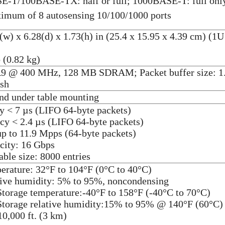
E-T/100BASE-TX: half or full; 1000BASE-T: full onl
imum of 8 autosensing 10/100/1000 ports
w) x 6.28(d) x 1.73(h) in (25.4 x 15.95 x 4.39 cm) (1U
 (0.82 kg)
 @ 400 MHz, 128 MB SDRAM; Packet buffer size: 1
sh
and under table mounting
 < 7 µs (LIFO 64-byte packets)
y < 2.4 µs (LIFO 64-byte packets)
 to 11.9 Mpps (64-byte packets)
city: 16 Gbps
ble size: 8000 entries
erature: 32°F to 104°F (0°C to 40°C)
tive humidity: 5% to 95%, noncondensing
torage temperature:-40°F to 158°F (-40°C to 70°C)
Storage relative humidity:15% to 95% @ 140°F (60°C)
10,000 ft. (3 km)