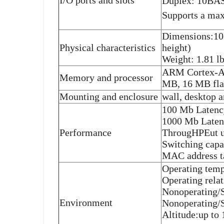
I/O ports and slots
Duplex: 10BAS
Supports a max
Dimensions:10(
Physical characteristics
height)
Weight: 1.81 lb
ARM Cortex-A9
Memory and processor
MB, 16 MB fla
Mounting and enclosure
wall, desktop 
100 Mb Latency
1000 Mb Latenc
Performance
ThrougHPEut up
Switching capa
MAC address ta
Operating temp
Operating rela
Nonoperating/S
Environment
Nonoperating/
Altitude:up to 