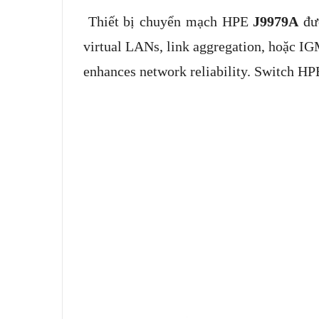
Thiết bị chuyển mạch HPE
J9979A
đư
virtual LANs, link aggregation, hoặc I
enhances network reliability. Switch H