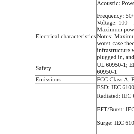
Acoustic: Powe
Frequency: 50
Voltage: 100 –
Maximum power
Electrical characteristics
Notes: Maximum
worst-case the
infrastructure 
plugged in, an
UL 60950-1; E
Safety
60950-1
Emissions
FCC Class A; 
ESD: IEC 6100
Radiated: IEC
EFT/Burst: IE
Surge: IEC 61