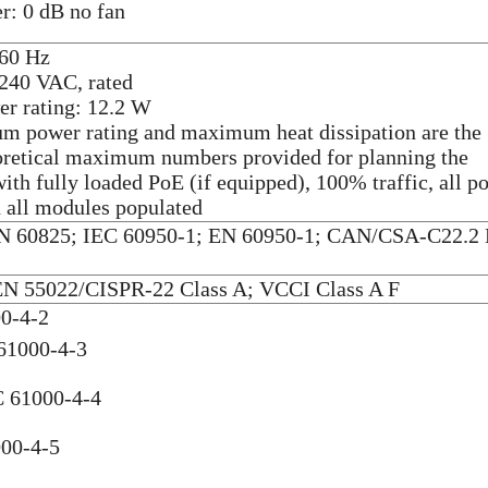
r: 0 dB no fan
/60 Hz
 240 VAC, rated
 rating: 12.2 W
 power rating and maximum heat dissipation are the
oretical maximum numbers provided for planning the
with fully loaded PoE (if equipped), 100% traffic, all po
d all modules populated
N 60825; IEC 60950-1; EN 60950-1; CAN/CSA-C22.2 
EN 55022/CISPR-22 Class A; VCCI Class A F
0-4-2
 61000-4-3
C 61000-4-4
000-4-5