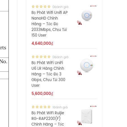
0Đánh giá
Bộ Phát Wifi Unifi AP
NanoHD Chính
Hãng – Tốc Độ
2033Mbps, Chịu Tải
150 User
4,640,000
₫
rts
0Đánh giá
No.
Bộ Phát WiFi UniFi
U6 LR Hàng Chính
Hãng – Tốc Độ 3
Gbps, Chịu Tải 300
User
5,600,000
₫
1Đánh giá
Bộ Phát WiFi Ruijie
RG-RAP2200(F)
Chính Hãng – Tốc