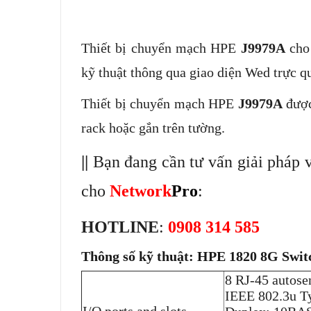
Thiết bị chuyển mạch HPE
J9979A
cho
kỹ thuật thông qua giao diện Wed trực
Thiết bị chuyển mạch HPE
J9979A
được
rack hoặc gắn trên tường.
||
Bạn đang cần tư vấn giải pháp v
cho
Network
Pro
:
HOTLINE
:
0908 314 585
Thông số kỹ thuật: HPE 1820 8G Swit
8 RJ-45 autose
IEEE 802.3u T