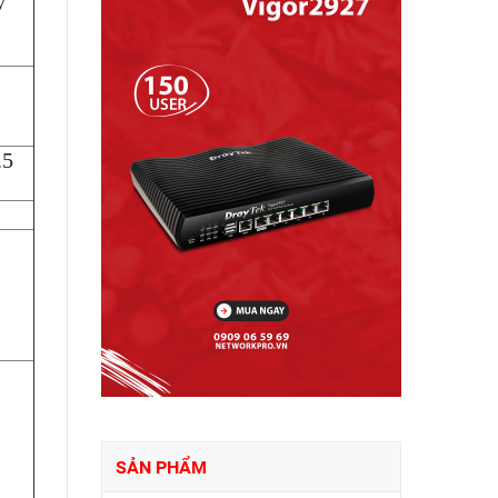
y
.5
SẢN PHẨM