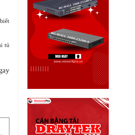
biết
i tủ
ngay