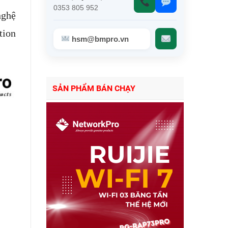
0353 805 952
nghệ
tion
hsm@bmpro.vn
SẢN PHẨM BÁN CHẠY