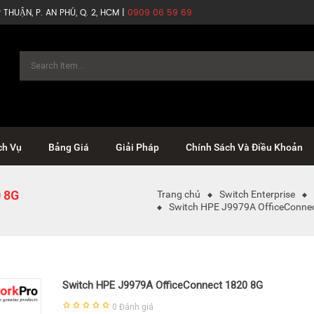
THUẬN, P. AN PHÚ, Q. 2, HCM |
0909 06 59 69
ch Vụ
Bảng Giá
Giải Pháp
Chính Sách Và Điều Khoản
 8G
Trang chủ
Switch Enterprise
Switch HPE J9979A OfficeConne
Switch HPE J9979A OfficeConnect 1820 8G
0
Đánh giá