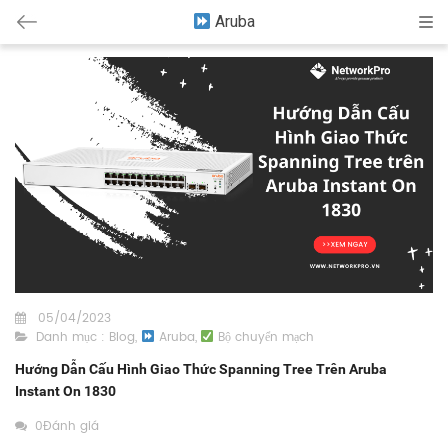
Aruba
Cat
05/04/2023
Danh mục :
Blog
,
Aruba
,
Bộ chuyển mạch
Hướng Dẫn Cấu Hình Giao Thức Spanning Tree Trên Aruba
Instant On 1830
0Đánh giá