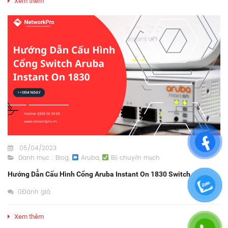
Xem thêm
05/04/2023
Danh mục :
Blog
,
Aruba
,
Bộ chuyển mạch
Hướng Dẫn Cấu Hình Cổng Aruba Instant On 1830 Switch
0Đánh giá
Xem thêm