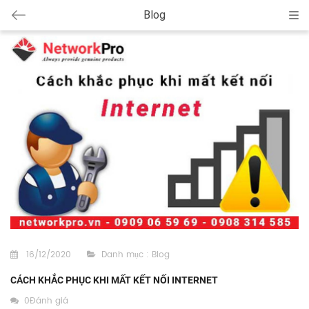
Blog
Cat
16/12/2020
Danh mục :
Blog
CÁCH KHẮC PHỤC KHI MẤT KẾT NỐI INTERNET
0Đánh giá