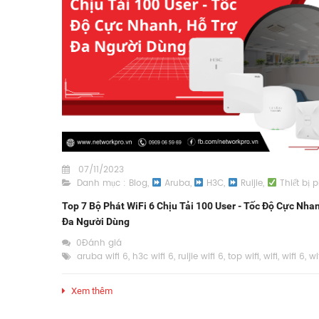
07/11/2023
Danh mục :
Blog
,
Aruba
,
H3C
,
Ruijie
,
Thiết bị p
Top 7 Bộ Phát WiFi 6 Chịu Tải 100 User - Tốc Độ Cực Nha
Đa Người Dùng
0Đánh giá
aruba wifi 6
,
h3c wifi 6
,
ruijie wifi 6
,
top wifi
,
wifi
,
wifi 6
,
wi
Xem thêm