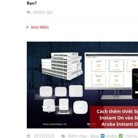
Bạn?
0Đánh giá
Xem thêm
21/03/2023
Danh mục :
Blog
,
Aruba
,
Thiết bị