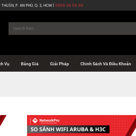
THUẬN, P. AN PHÚ, Q. 2, HCM |
0909 06 59 69
ch Vụ
Bảng Giá
Giải Pháp
Chính Sách Và Điều Khoản