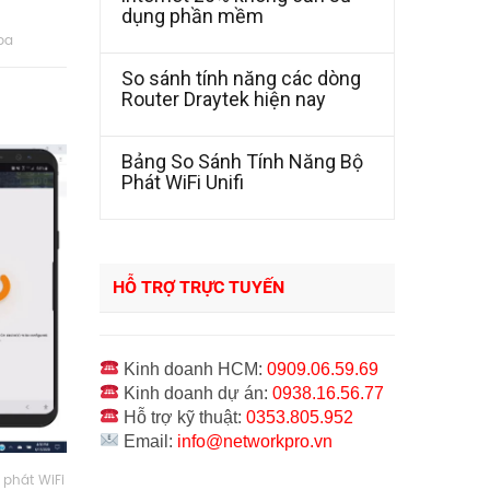
dụng phần mềm
ba
So sánh tính năng các dòng
Router Draytek hiện nay
Bảng So Sánh Tính Năng Bộ
Phát WiFi Unifi
HỖ TRỢ TRỰC TUYẾN
Kinh doanh HCM:
0909.06.59.69
Kinh doanh dự án:
0938.16.56.77
Hỗ trợ kỹ thuật:
0353.805.952
Email:
info@networkpro.vn
ị phát WiFi