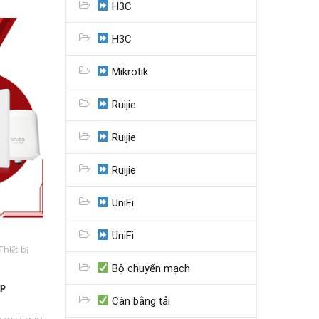
H3C
H3C
Mikrotik
Ruijie
Ruijie
Ruijie
UniFi
UniFi
Thiết bị
Bộ chuyển mạch
ệp
Cân bằng tải