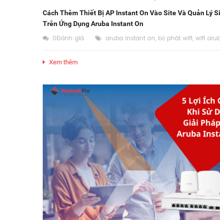
Cách Thêm Thiết Bị AP Instant On Vào Site Và Quản Lý S
Trên Ứng Dụng Aruba Instant On
0Đánh giá
aruba instant on
,
bộ phát wifi
,
wifi aru
Xem thêm