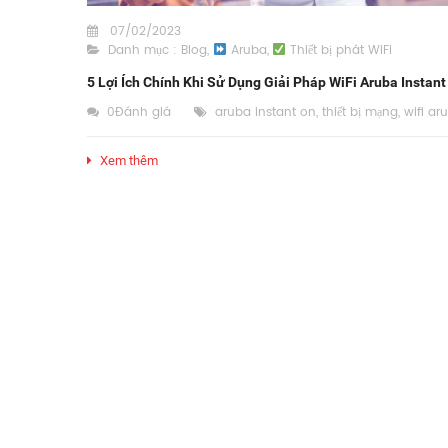
07/02/2023
Danh mục :
Blog
,
Aruba
,
Thiết bị phát WiFi
5 Lợi Ích Chính Khi Sử Dụng Giải Pháp WiFi Aruba Instant
0Đánh giá
aruba instant on
,
thiết bị mạng
,
wifi ar
Xem thêm