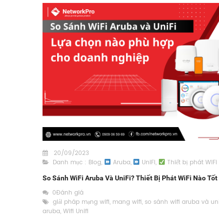
20/09/2023
Danh mục :
Blog
,
Aruba
,
UniFi
,
Thiết bị phát WiFi
So Sánh WiFi Aruba Và UniFi? Thiết Bị Phát WiFi Nào Tố
0Đánh giá
giải pháp mạng wifi
,
mang wifi
,
so sánh wifi aruba và uni
aruba
,
Wifi Unifi