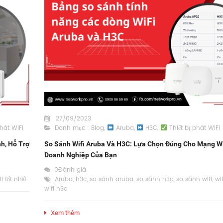
27/09/2023
hát WiFi
Danh mục :
Blog
,
Aruba
,
H3C
,
Thiết bị phát WiFi
nh, Hỗ Trợ
So Sánh Wifi Aruba Và H3C: Lựa Chọn Đúng Cho Mạng Wi
Doanh Nghiệp Của Bạn
0Đánh giá
fi tốt nhất
Aruba
,
h3c
,
so sánh aruba
,
so sánh h3c
,
so sánh wifi
,
wi
wifi h3c
Xem thêm