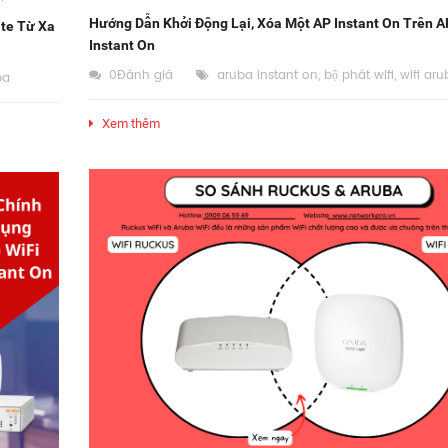
Hướng Dẫn Khởi Động Lại, Xóa Một AP Instant On Trên 
ite Từ Xa
Instant On
0Đánh giá
aruba instant on
,
bộ phát wifi
,
wifi aru
ba
Xem thêm