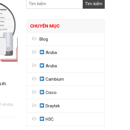
CHUYÊN MỤC
Blog
Aruba
Aruba
Cambium
-Fi
Cisco
fi aruba
,
Draytek
H3C