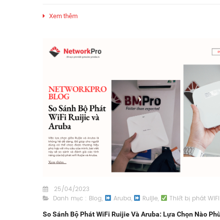
Xem thêm
25/04/2023
Danh mục :
Blog
,
Aruba
,
Ruijie
,
Thiết bị phát WiFi
So Sánh Bộ Phát WiFi Ruijie Và Aruba: Lựa Chọn Nào Ph