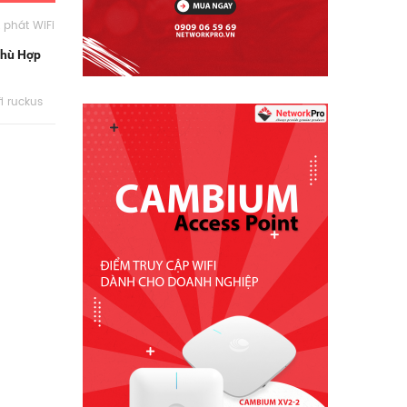
ị phát WiFi
Phù Hợp
fi ruckus