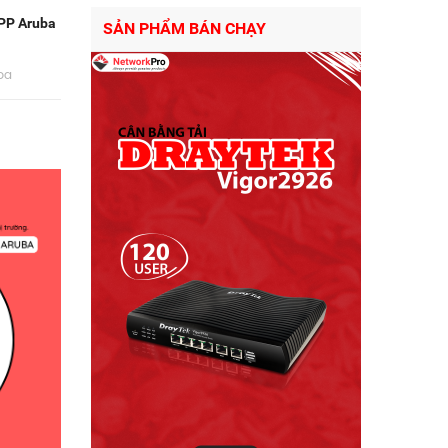
APP Aruba
SẢN PHẨM BÁN CHẠY
ba