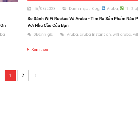
15/03/2023
Danh mục :
Blog
,
Aruba
,
Thiết b
So Sánh WiFi Ruckus Và Aruba - Tìm Ra Sản Phẩm Nào 
 On
Với Nhu Cầu Của Bạn
uba
0Đánh giá
Aruba
,
aruba instant on
,
wifi aruba
,
wi
Xem thêm
1
2