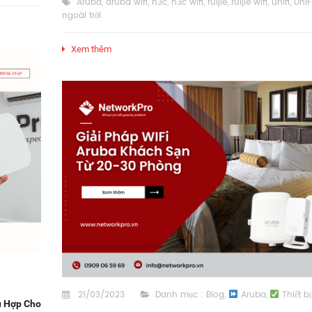
Aruba
,
aruba wifi
,
h3c
,
h3c wifi
,
ruijie
,
ruijie wifi
,
unifi
,
UniF
ngoài trời
Xem thêm
21/03/2023
Danh mục :
Blog
,
Aruba
,
Thiết b
ù Hợp Cho