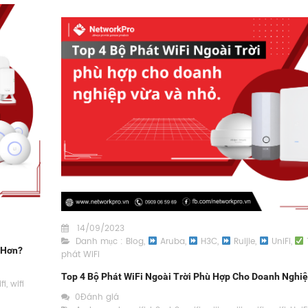
14/09/2023
Danh mục :
Blog
,
Aruba
,
H3C
,
Ruijie
,
UniFi
,
t Hơn?
phát WiFi
Top 4 Bộ Phát WiFi Ngoài Trời Phù Hợp Cho Doanh Nghi
fi
,
wifi
0Đánh giá