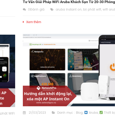
Tư Vấn Giải Pháp WiFi Aruba Khách Sạn Từ 20-30 Phòng
0Đánh giá
aruba instant on
,
bộ phát wifi
,
wifi aru
Xem thêm
21/03/2023
Danh mục :
Blog
,
Aruba
,
Thiết b
 phát WiFi