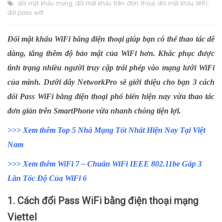
đổi mật khẩu mạng
,
đổi mật khẩu trên điện thoại
,
đổi mật khẩu WiFi
,
đổi pass wifi
Đổi mật khẩu WiFi bằng điện thoại giúp bạn có thể thao tác dễ
dàng, tăng thêm độ bảo mật của WiFi hơn. Khắc phục được
tình trạng nhiều người truy cập trái phép vào mạng lưới WiFi
của mình. Dưới dây NetworkPro sẽ giới thiệu cho bạn 3 cách
đổi Pass
WiFi bằng điện thoại phổ biến hiện nay vừa thao tác
đơn giản trên SmartPhone vừa nhanh chóng tiện lợi.
>>> Xem thêm
Top 5 Nhà Mạng Tốt Nhất Hiện Nay Tại Việt
Nam
>>> Xem thêm
WiFi 7 – Chuẩn WiFi IEEE 802.11be Gấp 3
Lần Tốc Độ Của WiFi 6
1. Cách đổi Pass WiFi bằng điện thoại mạng
Viettel