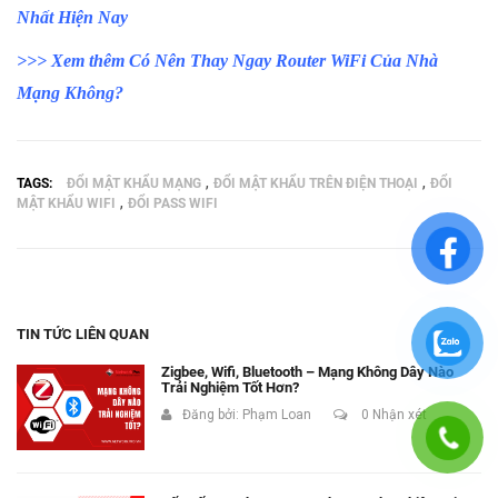
Nhất Hiện Nay
>>> Xem thêm
Có Nên Thay Ngay Router WiFi Của Nhà
Mạng Không?
,
,
TAGS:
ĐỔI MẬT KHẨU MẠNG
ĐỔI MẬT KHẨU TRÊN ĐIỆN THOẠI
ĐỔI
,
MẬT KHẨU WIFI
ĐỔI PASS WIFI
TIN TỨC LIÊN QUAN
Zigbee, Wifi, Bluetooth – Mạng Không Dây Nào
Trải Nghiệm Tốt Hơn?
Đăng bởi:
Phạm Loan
0 Nhận xét