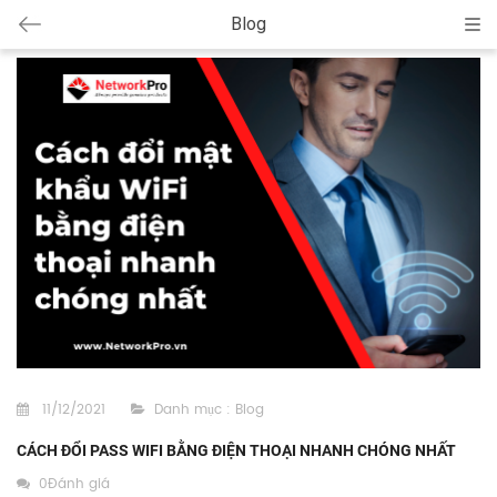
Blog
Cat
11/12/2021
Danh mục :
Blog
CÁCH ĐỔI PASS WIFI BẰNG ĐIỆN THOẠI NHANH CHÓNG NHẤT
0Đánh giá