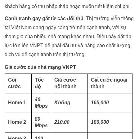
khách hàng có thu nhập thấp hoặc muốn tiết kiệm chi phí.
Cạnh tranh gay gắt từ các đối thủ
: Thị trường viễn thông
tại Việt Nam đang ngày càng trở nên cạnh tranh, với sự
tham gia của nhiều nhà mạng khác nhau. Điều này đặt áp
lực lớn lên VNPT để phải đầu tư và nâng cao chất lượng
dịch vụ để cạnh tranh trên thị trường.
Giá cước của nhà mạng VNPT
Gói
Tốc
Giá cước
Giá cước ngoại
cước
độ
nội thành
thành
40
Home 1
Không
165,000
Mbps
80
Home 2
210,00
180,000
Mbps
Home 3
100