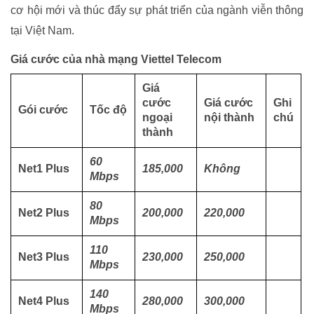
cơ hội mới và thúc đẩy sự phát triển của ngành viễn thông
tại Việt Nam.
Giá cước của nhà mạng Viettel Telecom
Giá
cước
Giá cước
Ghi
Gói cước
Tốc độ
ngoại
nội thành
chú
thành
60
Net1 Plus
185,000
Không
Mbps
80
Net2 Plus
200,000
220,000
Mbps
110
Net3 Plus
230,000
250,000
Mbps
140
Net4 Plus
280,000
300,000
Mbps