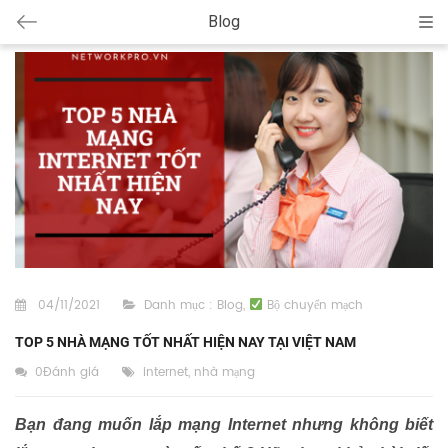
Blog
Cat
04/11/2021
Danh mục :
Blog
,
Bộ chuyển mạch
TOP 5 NHÀ MẠNG TỐT NHẤT HIỆN NAY TẠI VIỆT NAM
0Đánh giá
internet
,
nhà mạng
Bạn đang muốn lắp mạng Internet nhưng không biết