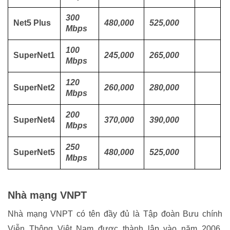
300
Net5 Plus
480,000
525,000
Mbps
100
SuperNet1
245,000
265,000
Mbps
120
SuperNet2
260,000
280,000
Mbps
200
SuperNet4
370,000
390,000
Mbps
250
SuperNet5
480,000
525,000
Mbps
Nhà mạng VNPT
Nhà mạng VNPT có tên đầy đủ là Tập đoàn Bưu chính
Viễn Thông Việt Nam được thành lập vào năm 2006,