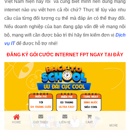
Việt Nam hiện nay rồi và cũng biết mình nên dùng mạng
internet nào ưu việt hơn cả rồi chứ? Thực tế tùy vào nhu
cầu của từng đối tượng cụ thể mà đáp án có thể thay đổi.
Nếu doanh nghiệp của bạn đang gặp vấn đề về mạng nội
bộ, mạng wifi cần được bảo trì thì hãy tìm kiếm đơn vị
Dịch
vụ IT
để được hỗ trợ nhé!
ĐĂNG KÝ GÓI CƯỚC INTERNET FPT NGAY TẠI ĐÂY
HOME
GIỚI THIỆU
LIÊN HỆ
CART
MORE