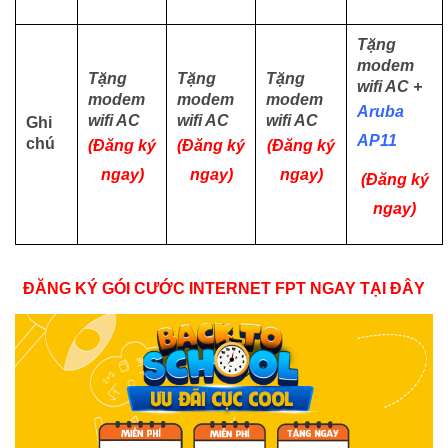
Tặng
modem
Tặng
Tặng
Tặng
wifi AC +
modem
modem
modem
Aruba
wifi AC
wifi AC
wifi AC
Ghi
AP11
chú
(Đăng ký
(Đăng ký
(Đăng ký
ngay)
ngay)
ngay)
(Đăng ký
ngay)
ĐĂNG KÝ GÓI CƯỚC INTERNET FPT NGAY TẠI ĐÂY