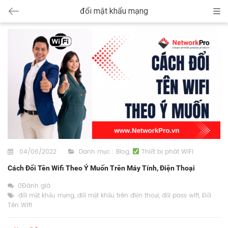
đổi mật khẩu mạng
Cat
04/06/2022
Danh mục :
Blog
,
Thiết bị phát WiFi
Cách Đổi Tên Wifi Theo Ý Muốn Trên Máy Tính, Điện Thoại
0Đánh giá
đổi mật khẩu mạng
,
đổi mật khẩu trên điện thoại
,
đổi pass wifi
,
Đổi
Tên Wifi