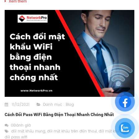
Xem thêm
11/12/2021
Danh mục :
Blog
Cách Đổi Pass WiFi Bằng Điện Thoại Nhanh Chóng Nhất
0Đánh giá
đổi mật khẩu mạng
,
đổi mật khẩu trên điện thoại
,
đổi mật khẩu WiFi
,
đổi pass wifi