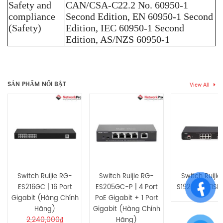
Safety and
CAN/CSA-C22.2 No. 60950-1
compliance
Second Edition, EN 60950-1 Second
(Safety)
Edition, IEC 60950-1 Second
Edition, AS/NZS 60950-1
Thẻ:
switch 24 port
,
switch gigabit
,
switch PoE
Chưa có đánh giá nào.
SẢN PHẨM NỔI BẬT
View All
Hãy là người đầu tiên nhận xét “Thiết bị Switch Cisco WS-
C2960X-24TS-L”
Bạn phải
bđăng nhập
để gửi đánh giá.
Switch Ruijie RG-
Switch Ruijie RG-
Switch Ruijie
ES216GC | 16 Port
ES205GC-P | 4 Port
S1920-9GT1SF
Gigabit (Hàng Chính
PoE Gigabit + 1 Port
Hãng)
Gigabit (Hàng Chính
2,240,000
₫
Hãng)