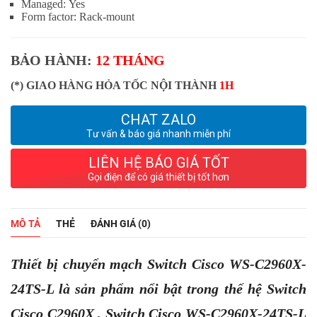
Managed:
Yes
Form factor:
Rack-mount
BẢO HÀNH:
12
THÁNG
(*) GIAO HÀNG HỎA TỐC NỘI THÀNH
1H
CHAT ZALO
Tư vấn & báo giá nhanh miễn phí
LIÊN HỆ BÁO GIÁ TỐT
Gọi điện để có giá thiết bị tốt hơn
MÔ TẢ
THẺ
ĐÁNH GIÁ (0)
Thiết bị chuyển mạch Switch Cisco WS-C2960X-
24TS-L là sản phẩm nổi bật trong thế hệ Switch
Cisco C2960X , Switch Cisco WS-C2960X-24TS-L