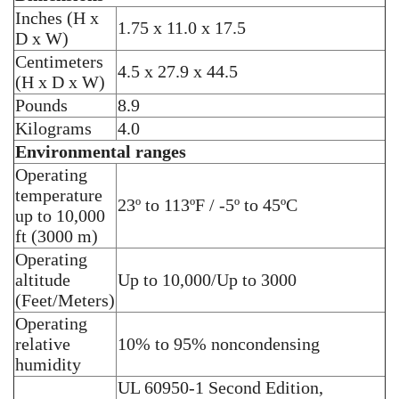
Inches (H x
1.75 x 11.0 x 17.5
D x W)
Centimeters
4.5 x 27.9 x 44.5
(H x D x W)
Pounds
8.9
Kilograms
4.0
Environmental ranges
Operating
temperature
23º to 113ºF / -5º to 45ºC
up to 10,000
ft (3000 m)
Operating
altitude
Up to 10,000/Up to 3000
(Feet/Meters)
Operating
relative
10% to 95% noncondensing
humidity
UL 60950-1 Second Edition,