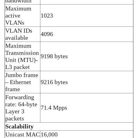
bandwidth
Maximum
active
1023
VLANs
VLAN IDs
4096
available
Maximum
Transmission
9198 bytes
Unit (MTU)-
L3 packet
Jumbo frame
– Ethernet
9216 bytes
frame
Forwarding
rate: 64-byte
71.4 Mpps
Layer 3
packets
Scalability
Unicast MAC
16,000