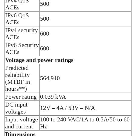
IPv4 QoS
500
ACEs
IPv6 QoS
500
ACEs
IPv4 security
600
ACEs
IPv6 Security
600
ACEs
Voltage and power ratings
Predicted
reliability
564,910
(MTBF in
hours**)
Power rating
0.039 kVA
DC input
12V – 4A / 53V – N/A
voltages
Input voltage
100 to 240 VAC/1A to 0.5A/50 to 60
and current
Hz
Dimensions