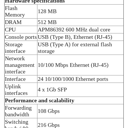
Hardware specifications
Flash
128 MB
Memory
DRAM
512 MB
CPU
APM86392 600 MHz dual core
Console ports
USB (Type B), Ethernet (RJ-45)
Storage
USB (Type A) for external flash
interface
storage
Network
management
10/100 Mbps Ethernet (RJ-45)
interface
Interface
24 10/100/1000 Ethernet ports
Uplink
4 x 1Gb SFP
interfaces
Performance and scalability
Forwarding
108 Gbps
bandwidth
Switching
216 Gbps