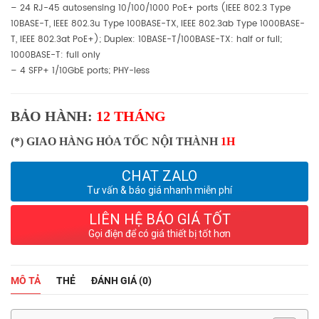
– 24 RJ-45 autosensing 10/100/1000 PoE+ ports (IEEE 802.3 Type
10BASE-T, IEEE 802.3u Type 100BASE-TX, IEEE 802.3ab Type 1000BASE-
T, IEEE 802.3at PoE+); Duplex: 10BASE-T/100BASE-TX: half or full;
1000BASE-T: full only
– 4 SFP+ 1/10GbE ports; PHY-less
BẢO HÀNH:
12 THÁNG
(*) GIAO HÀNG HỎA TỐC NỘI THÀNH
1H
CHAT ZALO
Tư vấn & báo giá nhanh miễn phí
LIÊN HỆ BÁO GIÁ TỐT
Gọi điện để có giá thiết bị tốt hơn
MÔ TẢ
THẺ
ĐÁNH GIÁ (0)