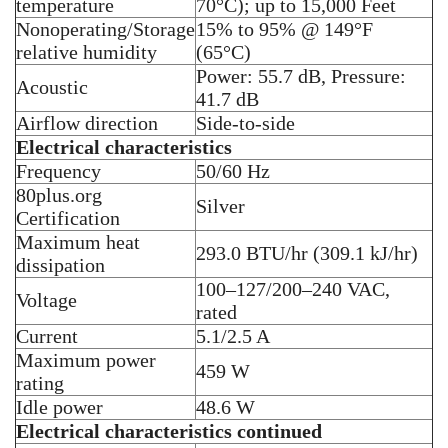
temperature
70°C); up to 15,000 Feet
Nonoperating/Storage
15% to 95% @ 149°F
relative humidity
(65°C)
Power: 55.7 dB, Pressure:
Acoustic
41.7 dB
Airflow direction
Side-to-side
Electrical characteristics
Frequency
50/60 Hz
80plus.org
Silver
Certification
Maximum heat
293.0 BTU/hr (309.1 kJ/hr)
dissipation
100–127/200–240 VAC,
Voltage
rated
Current
5.1/2.5 A
Maximum power
459 W
rating
Idle power
48.6 W
Electrical characteristics continued