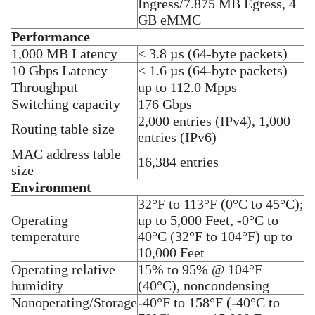
Ingress/7.875 MB Egress, 4
GB eMMC
Performance
1,000 MB Latency
< 3.8 µs (64-byte packets)
10 Gbps Latency
< 1.6 µs (64-byte packets)
Throughput
up to 112.0 Mpps
Switching capacity
176 Gbps
2,000 entries (IPv4), 1,000
Routing table size
entries (IPv6)
MAC address table
16,384 entries
size
Environment
32°F to 113°F (0°C to 45°C);
Operating
up to 5,000 Feet, -0°C to
temperature
40°C (32°F to 104°F) up to
10,000 Feet
Operating relative
15% to 95% @ 104°F
humidity
(40°C), noncondensing
Nonoperating/Storage
-40°F to 158°F (-40°C to