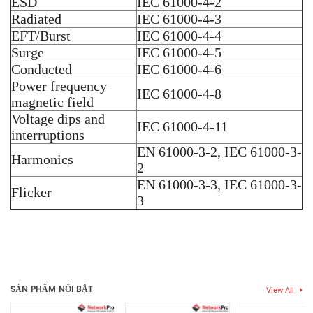
ESD
IEC 61000-4-2
Radiated
IEC 61000-4-3
EFT/Burst
IEC 61000-4-4
Surge
IEC 61000-4-5
Conducted
IEC 61000-4-6
Power frequency
IEC 61000-4-8
magnetic field
Voltage dips and
IEC 61000-4-11
interruptions
EN 61000-3-2, IEC 61000-3-
Harmonics
2
EN 61000-3-3, IEC 61000-3-
Flicker
3
Thẻ:
JL357A
,
Switch Aruba
,
switch aruba 2540
,
Switch Aruba
Chưa có đánh giá nào.
2540 48 Ports
,
Switch HPE aruba
SẢN PHẨM NỔI BẬT
View All
Hãy là người đầu tiên nhận xét “JL357A Switch Aruba 2540 48