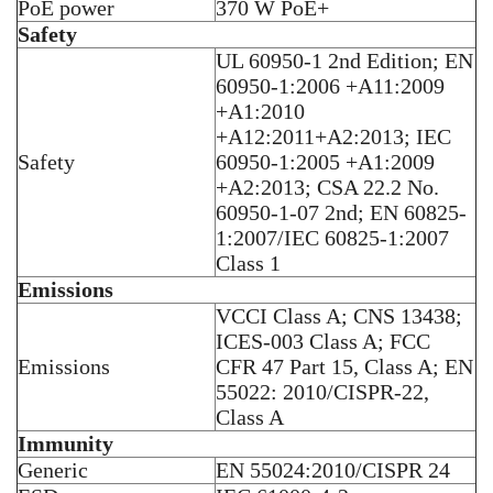
PoE power
370 W PoE+
Safety
UL 60950-1 2nd Edition; EN
60950-1:2006 +A11:2009
+A1:2010
+A12:2011+A2:2013; IEC
Safety
60950-1:2005 +A1:2009
+A2:2013; CSA 22.2 No.
60950-1-07 2nd; EN 60825-
1:2007/IEC 60825-1:2007
Class 1
Emissions
VCCI Class A; CNS 13438;
ICES-003 Class A; FCC
Emissions
CFR 47 Part 15, Class A; EN
55022: 2010/CISPR-22,
Class A
Immunity
Generic
EN 55024:2010/CISPR 24