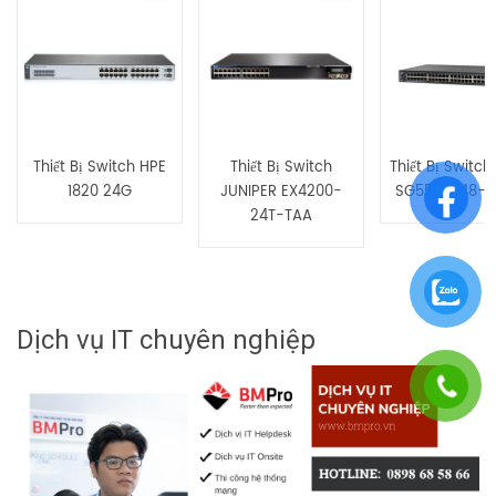
Ports 10/100/1000 PoE+ 370W, 4 SFP+ Uplink”
Bạn phải
bđăng nhập
để gửi đánh giá.
Thiết Bị Switch HPE
Thiết Bị Switch
Thiết Bị Switch
1820 24G
JUNIPER EX4200-
SG550X-48-K
24T-TAA
Dịch vụ IT chuyên nghiệp