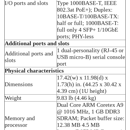
I/O ports and slots
Type 1000BASE-T, IEEE
802.3at PoE+); Duplex:
10BASE-T/100BASE-TX:
half or full; 1000BASE-T:
full only 4 SFP+ 1/10GbE
ports; PHY-less
Additional ports and slots
1 dual-personality (RJ-45 or
Additional ports and
USB micro-B) serial console
slots
port
Physical characteristics
17.42(w) x 11.98(d) x
Dimensions
1.73(h) in. (44.25 x 30.42 x
4.39 cm) (1U height)
Weight
9.83 lb (4.46 kg)
Dual Core ARM Coretex A9
@ 1016 MHz, 1 GB DDR3
Memory and
SDRAM; Packet buffer size:
processor
12.38 MB 4.5 MB