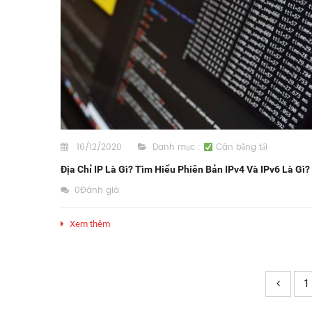
16/12/2020
Danh mục :
Cân bằng tải
Địa Chỉ IP Là Gì? Tìm Hiểu Phiên Bản IPv4 Và IPv6 Là Gì?
0Đánh giá
Xem thêm
1