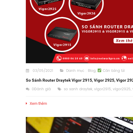
03/05/2021
Danh mục :
Blog
,
Cân bằng tải
So Sánh Router Draytek Vigor 2915, Vigor 2925, Vigor 29
0Đánh giá
so sanh draytek
,
vigor2915
,
vigor2925
,
Xem thêm