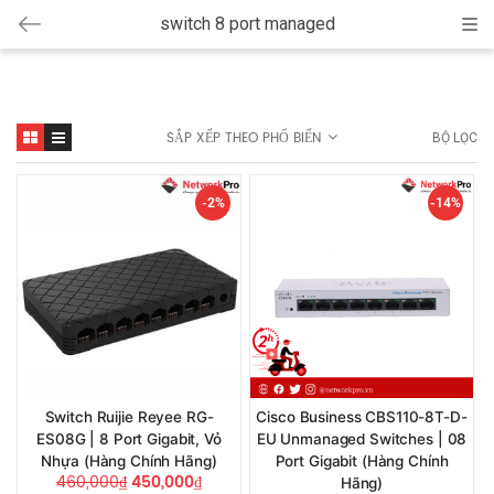
switch 8 port managed
Cat
SẮP XẾP THEO PHỔ BIẾN
BỘ LỌC
-2%
-14%
Switch Ruijie Reyee RG-
Cisco Business CBS110-8T-D-
ES08G | 8 Port Gigabit, Vỏ
EU Unmanaged Switches | 08
Nhựa (Hàng Chính Hãng)
Port Gigabit (Hàng Chính
460,000
₫
450,000
₫
Hãng)