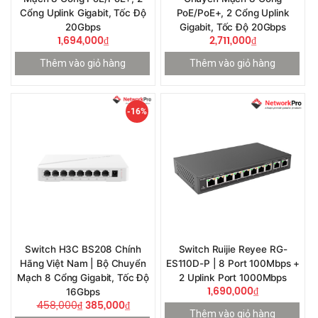
Cổng Uplink Gigabit, Tốc Độ
PoE/PoE+, 2 Cổng Uplink
20Gbps
Gigabit, Tốc Độ 20Gbps
1,694,000
₫
2,711,000
₫
Thêm vào giỏ hàng
Thêm vào giỏ hàng
-16%
Switch H3C BS208 Chính
Switch Ruijie Reyee RG-
Hãng Việt Nam | Bộ Chuyển
ES110D-P | 8 Port 100Mbps +
Mạch 8 Cổng Gigabit, Tốc Độ
2 Uplink Port 1000Mbps
1,690,000
₫
16Gbps
458,000
₫
385,000
₫
Thêm vào giỏ hàng