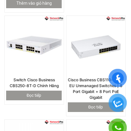
Thêm vào giỏ hàng
Switch Cisco Business
Cisco Business CBS110-16PP-
CBS250-8T-D Chính Hãng
EU Unmanaged Switches | 8
Port Gigabit + 8 Port PoE
Đọc tiếp
Gigabit
Đọc tiếp