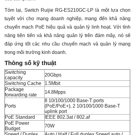
Tóm lại, Switch Ruijie RG-ES210GC-LP là một lựa chọn
tuyệt vời cho mạng doanh nghiệp, mang đến khả năng
chuyển mạch PoE hiệu quả và quản lý linh hoạt. Với tính
năng tiên tiến và khả năng quản lý trên đám mây, nó sẽ
đáp ứng tốt các nhu cầu chuyển mạch và quản lý mạng
trong môi trường kinh doanh.
Thông số kỹ thuật
Switching
20Gbps
capacity
Switching Cache
1.5Mbit
Package
14.8Mpps
forwarding rate
8 10/100/1000 Base-T ports
Ports
(PoE/PoE+), 2 10/100/1000 Base-T
uplink port
PoE Standard
IEEE 802.3at / 802.af
PoE Power
70W
Budget
Speed / Duplex
Auto / Half / Full duplex Speed auto /