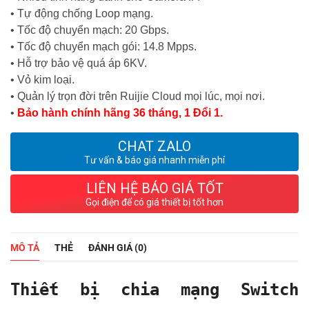
• Tự động chống Loop mạng.
• Tốc độ chuyển mạch: 20 Gbps.
• Tốc độ chuyển mạch gói: 14.8 Mpps.
• Hỗ trợ bảo vệ quá áp 6KV.
• Vỏ kim loại.
• Quản lý trọn đời trên Ruijie Cloud mọi lúc, mọi nơi.
•
Bảo hành chính hãng 36 tháng, 1 Đổi 1.
CHAT ZALO
Tư vấn & báo giá nhanh miễn phí
LIÊN HỆ BÁO GIÁ TỐT
Gọi điện để có giá thiết bị tốt hơn
MÔ TẢ
THẺ
ĐÁNH GIÁ (0)
Thiết bị chia mạng Switch