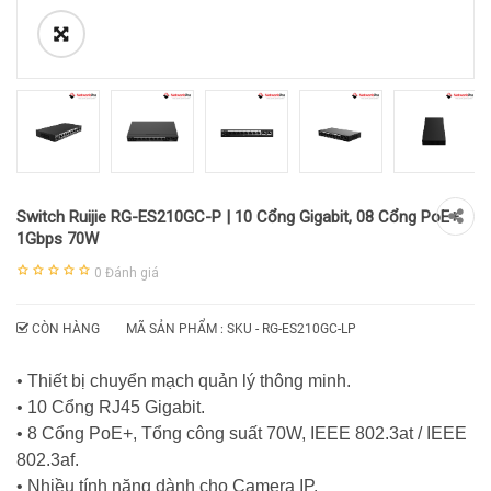
Switch Ruijie RG-ES210GC-P | 10 Cổng Gigabit, 08 Cổng PoE+
1Gbps 70W
0
Đánh giá
CÒN HÀNG
MÃ SẢN PHẨM : SKU -
RG-ES210GC-LP
• Thiết bị chuyển mạch quản lý thông minh.
• 10 Cổng RJ45 Gigabit.
• 8 Cổng PoE+, Tổng công suất 70W, IEEE 802.3at / IEEE
802.3af.
• Nhiều tính năng dành cho Camera IP.