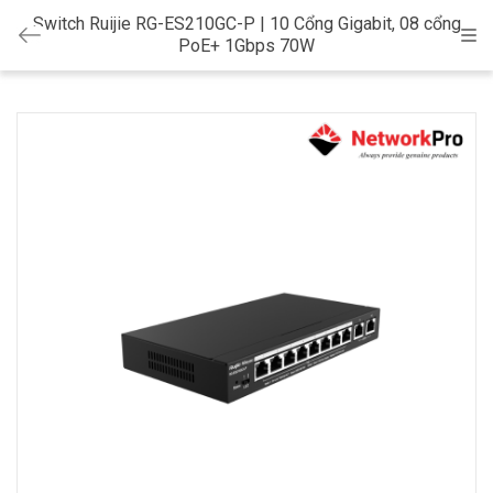
Switch Ruijie RG-ES210GC-P | 10 Cổng Gigabit, 08 cổng
Cat
PoE+ 1Gbps 70W