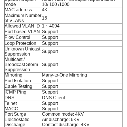
mode
10/ 100 /1000
MAC address
4K
Maximum Number
16
of VLANs
Allowed VLAN ID
1 ~ 4094
Port-based VLAN
Support
Flow Control
Support
Loop Protection
Support
Unknown Unicast
Support
Suppression
Multicast /
Broadcast Storm
Support
Suppression
Mirroring
Many-to-One Mirroring
Port Isolation
Support
Cable Testing
Support
ICMP Ping
Support
DNS
DNS Client
Telnet
Support
MACC
Support
Port Surge
Common mode: 4KV
Electrostatic
Air discharge: 6KV
Discharge
Contact discharge: 4KV