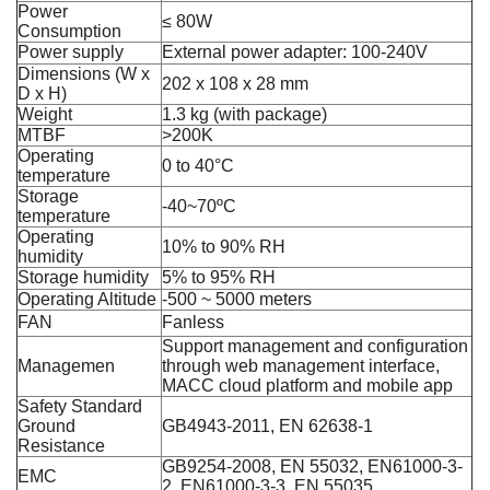
Power
≤ 80W
Consumption
Power supply
External power adapter: 100-240V
Dimensions (W x
202 x 108 x 28 mm
D x H)
Weight
1.3 kg (with package)
MTBF
>200K
Operating
0 to 40°C
temperature
Storage
-40~70ºC
temperature
Operating
10% to 90% RH
humidity
Storage humidity
5% to 95% RH
Operating Altitude
-500 ~ 5000 meters
FAN
Fanless
Support management and configuration
Managemen
through web management interface,
MACC cloud platform and mobile app
Safety Standard
Ground
GB4943-2011, EN 62638-1
Resistance
GB9254-2008, EN 55032, EN61000-3-
EMC
2, EN61000-3-3, EN 55035