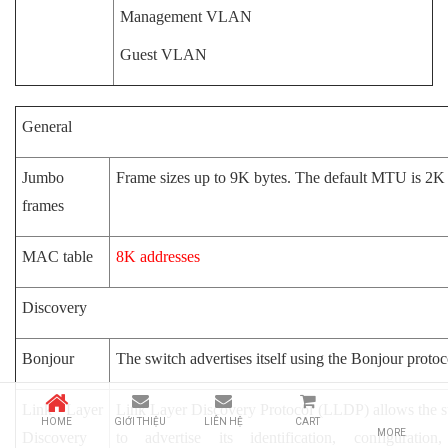
Management VLAN
Guest VLAN
General
Jumbo
Frame sizes up to 9K bytes. The default MTU is 2K
frames
MAC table
8K addresses
Discovery
Bonjour
The switch advertises itself using the Bonjour protoc
Link Layer
Link Layer Discovery Protocol (LLDP) allows the 
HOME
GIỚI THIỆU
LIÊN HỆ
CART
MORE
Discovery
to advertise its identification, configuration