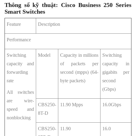
Thông số kỹ thuật: Cisco Business 250 Series
Smart Switches
Feature
Description
Performance
Switching
Model
Capacity in millions
Switching
capacity and
of packets per
capacity in
forwarding
second (mpps) (64-
gigabits per
rate
byte packets)
second
(Gbps)
All switches
are wire-
CBS250-
11.90 Mpps
16.0Gbps
speed and
8T-D
nonblocking
CBS250-
11.90
16.0