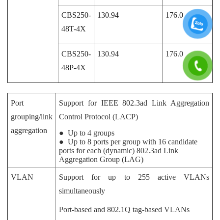
CBS250-
130.94
176.0
48T-4X
CBS250-
130.94
176.0
48P-4X
Port
Support for IEEE 802.3ad Link Aggregation
grouping/link
Control Protocol (LACP)
aggregation
● Up to 4 groups
● Up to 8 ports per group with 16 candidate
ports for each (dynamic) 802.3ad Link
Aggregation Group (LAG)
VLAN
Support for up to 255 active VLANs
simultaneously
Port-based and 802.1Q tag-based VLANs