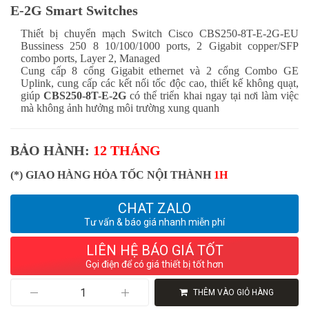
E-2G Smart Switches
Thiết bị chuyển mạch Switch Cisco CBS250-8T-E-2G-EU
Bussiness 250 8 10/100/1000 ports, 2 Gigabit copper/SFP
combo ports, Layer 2, Managed
Cung cấp 8 cổng Gigabit ethernet và 2 cổng Combo GE
Uplink, cung cấp các kết nối tốc độc cao, thiết kế không quạt,
giúp
CBS250-8T-E-2G
có thể triển khai ngay tại nơi làm việc
mà không ảnh hưởng môi trường xung quanh
BẢO HÀNH:
12 THÁNG
(*) GIAO HÀNG HỎA TỐC NỘI THÀNH
1H
CHAT ZALO
Tư vấn & báo giá nhanh miễn phí
LIÊN HỆ BÁO GIÁ TỐT
Gọi điện để có giá thiết bị tốt hơn
Switch
THÊM VÀO GIỎ HÀNG
Cisco