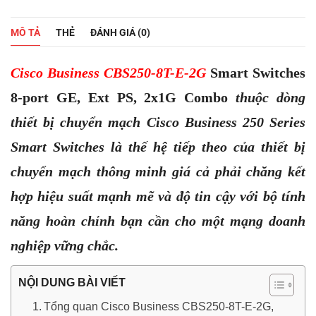
Business
CBS250-
8T-
MÔ TẢ
THẺ
ĐÁNH GIÁ (0)
E-
2G,
8-
Cisco Business
CBS250-8T-E-2G
Smart Switches
port
GE,
8-port GE, Ext PS, 2x1G Combo
thuộc dòng
Ext
PS,
thiết bị chuyển mạch
Cisco Business 250 Series
2x1G
Combo
Smart Switches là thế hệ tiếp theo của thiết bị
|
Smart
chuyển mạch thông minh giá cả phải chăng kết
Switches
số
hợp hiệu suất mạnh mẽ và độ tin cậy với bộ tính
lượng
năng hoàn chỉnh bạn cần cho một mạng doanh
nghiệp vững chắc.
NỘI DUNG BÀI VIẾT
Tổng quan Cisco Business CBS250-8T-E-2G,