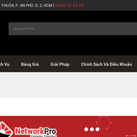
THUẬN, P. AN PHÚ, Q. 2, HCM |
0909 06 59 69
ch Vụ
Bảng Giá
Giải Pháp
Chính Sách Và Điều Khoản