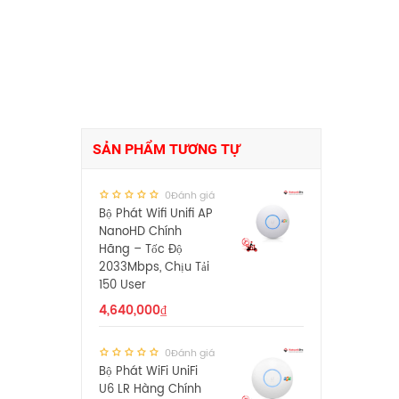
SẢN PHẨM TƯƠNG TỰ
0Đánh giá
Bộ Phát Wifi Unifi AP
NanoHD Chính
Hãng – Tốc Độ
2033Mbps, Chịu Tải
150 User
4,640,000
₫
0Đánh giá
Bộ Phát WiFi UniFi
U6 LR Hàng Chính