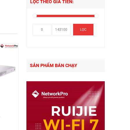
LỌC THEO GIÁ TIỀN:
Giá
Giá
LỌC
thấp
cao
nhất
nhất
SẢN PHẨM BÁN CHẠY
-