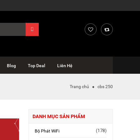
Blog
Top Deal
Liên Hệ
Trang chủ
cbs 250
DANH MỤC SẢN PHẨM
(178)
Bộ Phát WiFi