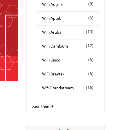
(8)
WiFi Aolynk
(6)
WiFi Aptek
(13)
WiFi Aruba
(12)
WiFi Cambium
(6)
WiFi Cisco
(6)
WiFi Draytek
(15)
Wifi Grandstream
Xem thêm +