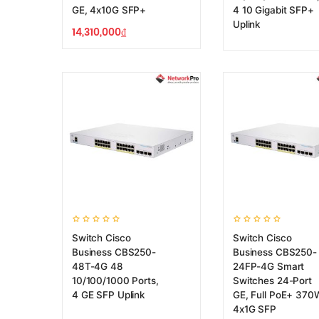
GE, 4x10G SFP+
4 10 Gigabit SFP+
Uplink
14,310,000
₫
Switch Cisco
Switch Cisco
Business CBS250-
Business CBS250-
48T-4G 48
24FP-4G Smart
10/100/1000 Ports,
Switches 24-Port
4 GE SFP Uplink
GE, Full PoE+ 370
4x1G SFP