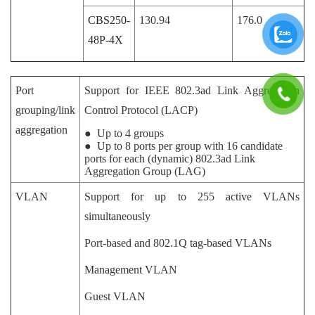
CBS250-
130.94
176.0
48P-4X
Port
Support for IEEE 802.3ad Link Aggregation
grouping/link
Control Protocol (LACP)
aggregation
● Up to 4 groups
● Up to 8 ports per group with 16 candidate
ports for each (dynamic) 802.3ad Link
Aggregation Group (LAG)
VLAN
Support for up to 255 active VLANs
simultaneously
Port-based and 802.1Q tag-based VLANs
Management VLAN
Guest VLAN