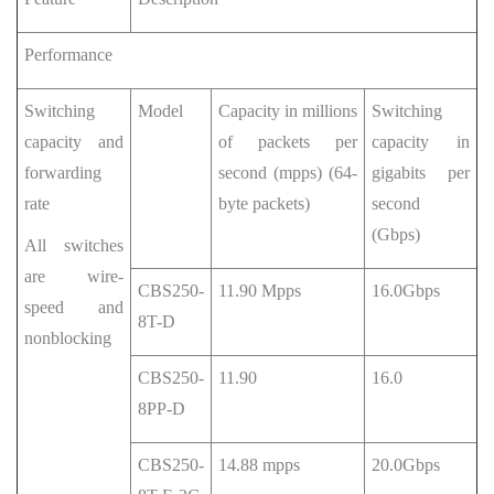
Performance
Switching
Model
Capacity in millions
Switching
capacity and
of packets per
capacity in
forwarding
second (mpps) (64-
gigabits per
rate
byte packets)
second
(Gbps)
All switches
are wire-
CBS250-
11.90 Mpps
16.0Gbps
speed and
8T-D
nonblocking
CBS250-
11.90
16.0
8PP-D
CBS250-
14.88 mpps
20.0Gbps