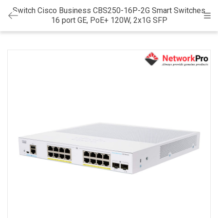
Switch Cisco Business CBS250-16P-2G Smart Switches
Cat
16 port GE, PoE+ 120W, 2x1G SFP