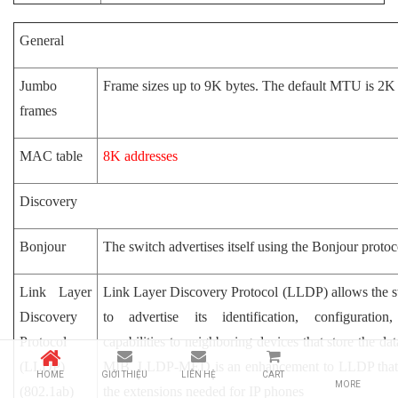
General
Jumbo
Frame sizes up to 9K bytes. The default MTU is 2K
frames
MAC table
8K addresses
Discovery
Bonjour
The switch advertises itself using the Bonjour protoc
Link Layer
Link Layer Discovery Protocol (LLDP) allows the 
Discovery
to advertise its identification, configuration
Protocol
capabilities to neighboring devices that store the dat
(LLDP)
MIB. LLDP-MED is an enhancement to LLDP that
HOME
GIỚI THIỆU
LIÊN HỆ
CART
MORE
(802.1ab)
the extensions needed for IP phones