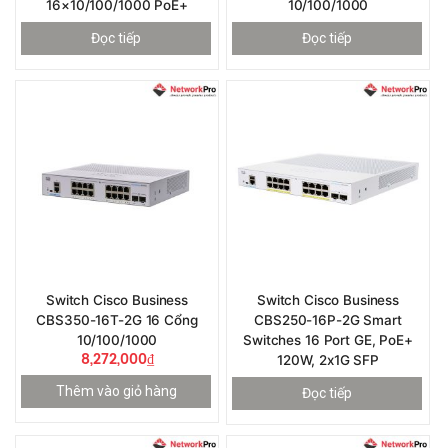
16×10/100/1000 PoE+
10/100/1000
Đọc tiếp
Đọc tiếp
Switch Cisco Business
Switch Cisco Business
CBS350-16T-2G 16 Cổng
CBS250-16P-2G Smart
10/100/1000
Switches 16 Port GE, PoE+
8,272,000
₫
120W, 2x1G SFP
Thêm vào giỏ hàng
Đọc tiếp