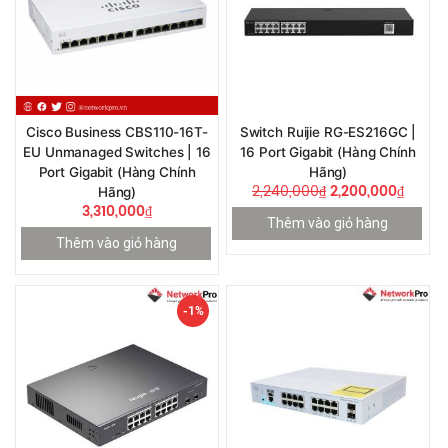
Cisco Business CBS110-16T-
Switch Ruijie RG-ES216GC |
EU Unmanaged Switches | 16
16 Port Gigabit (Hàng Chính
Port Gigabit (Hàng Chính
Hãng)
2,240,000
₫
2,200,000
₫
Hãng)
3,310,000
₫
Thêm vào giỏ hàng
Thêm vào giỏ hàng
-1%