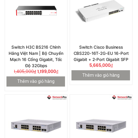
Switch H3C BS216 Chính
Switch Cisco Business
Hãng Việt Nam | Bộ Chuyển
CBS220-16T-2G-EU 16-Port
Mạch 16 Cổng Gigabit, Tốc
Gigabit + 2-Port Gigabit SFP
5,665,000
₫
Độ 32Gbps
1,405,000
₫
1,199,000
₫
Thêm vào giỏ hàng
Thêm vào giỏ hàng