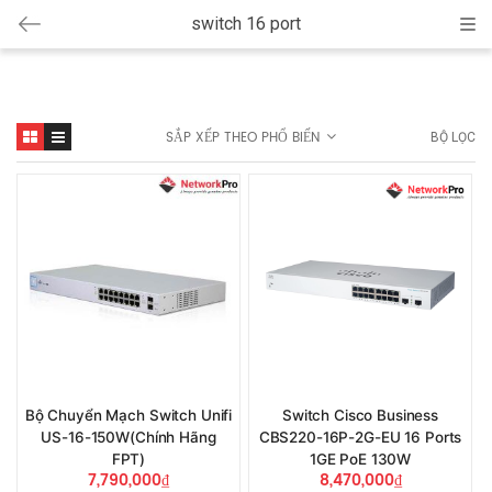
switch 16 port
Cat
SẮP XẾP THEO PHỔ BIẾN
BỘ LỌC
Bộ Chuyển Mạch Switch Unifi
Switch Cisco Business
US-16-150W(Chính Hãng
CBS220-16P-2G-EU 16 Ports
FPT)
1GE PoE 130W
7,790,000
₫
8,470,000
₫