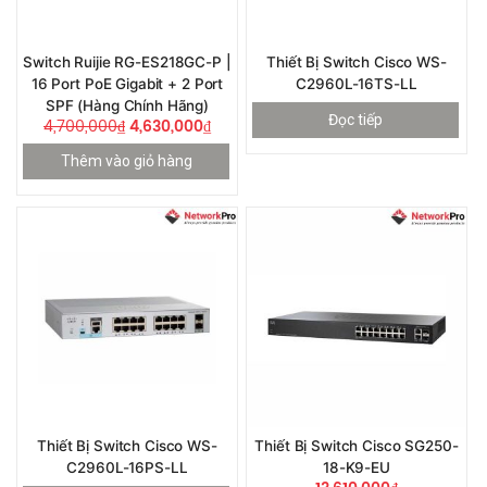
Switch Ruijie RG-ES218GC-P |
Thiết Bị Switch Cisco WS-
16 Port PoE Gigabit + 2 Port
C2960L-16TS-LL
SPF (Hàng Chính Hãng)
Đọc tiếp
4,700,000
₫
4,630,000
₫
Thêm vào giỏ hàng
Thiết Bị Switch Cisco WS-
Thiết Bị Switch Cisco SG250-
C2960L-16PS-LL
18-K9-EU