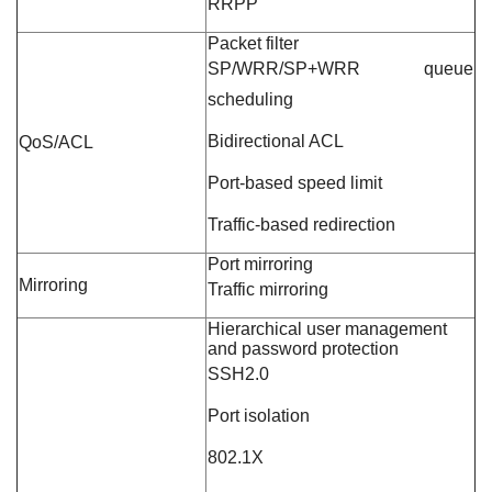
RRPP
Packet filter
SP/WRR/SP+WRR queue
scheduling
Bidirectional ACL
QoS/ACL
Port-based speed limit
Traffic-based redirection
Port mirroring
Mirroring
Traffic mirroring
Hierarchical user management
and password protection
SSH2.0
Port isolation
802.1X