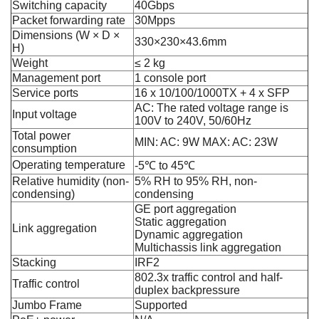
Switching capacity
40Gbps
Packet forwarding rate
30Mpps
Dimensions (W × D ×
330×230×43.6mm
H)
Weight
≤ 2 kg
Management port
1 console port
Service ports
16 x 10/100/1000TX + 4 x SFP
AC: The rated voltage range is
Input voltage
100V to 240V, 50/60Hz
Total power
MIN: AC: 9W MAX: AC: 23W
consumption
Operating temperature
-5℃ to 45℃
Relative humidity (non-
5% RH to 95% RH, non-
condensing)
condensing
GE port aggregation
Static aggregation
Link aggregation
Dynamic aggregation
Multichassis link aggregation
Stacking
IRF2
802.3x traffic control and half-
Traffic control
duplex backpressure
Jumbo Frame
Supported