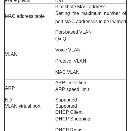
PoE+ power
N/A
Blackhole MAC address
Setting the maximum number of
MAC address table
port MAC addresses to be learned
Port-based VLAN
QinQ
Voice VLAN
VLAN
Protocol VLAN
MAC VLAN
ARP Detection
ARP
ARP speed limit
ND
Supported
VLAN virtual port
Supported
DHCP Client
DHCP Snooping
DHCP Relay