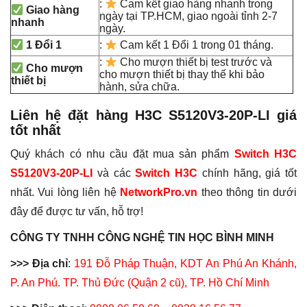
:
Cam kết giao hàng nhanh trong
Giao hàng
ngày tại TP.HCM, giao ngoài tỉnh 2-7
nhanh
ngày.
1 Đổi 1
:
Cam kết 1 Đổi 1 trong 01 tháng.
:
Cho mượn thiết bị test trước và
Cho mượn
cho mượn thiết bị thay thế khi bảo
thiết bị
hành, sửa chữa.
Liên hệ đặt hàng
H3C S5120V3-20P-LI
giá
tốt nhất
Quý khách có nhu cầu đặt mua sản phẩm
Switch H3C
S5120V3-20P-LI
và các
Switch H3C
chính hãng, giá tốt
nhất. Vui lòng liên hệ
NetworkPro.vn
theo thông tin dưới
đây để được tư vấn, hỗ trợ!
CÔNG TY TNHH CÔNG NGHỆ TIN HỌC BÌNH MINH
>>> Địa chỉ
:
191 Đỗ Pháp Thuận, KDT An Phú An Khánh,
P. An Phú. TP. Thủ Đức (Quận 2 cũ), TP. Hồ Chí Minh