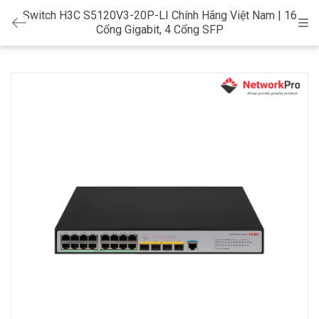
Switch H3C S5120V3-20P-LI Chính Hãng Việt Nam | 16
Cat
Cổng Gigabit, 4 Cổng SFP