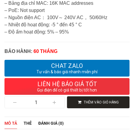
– Bảng địa chỉ MAC: 16K MAC addresses
– PoE: Not support
– Nguồn điện AC： 100V～ 240V AC， 50/60Hz
– Nhiệt độ hoạt động: -5 ° đến 45 ° C
– Độ ẩm hoạt động: 5% – 95%
BẢO HÀNH:
60 THÁNG
CHAT ZALO
Tư vấn & báo giá nhanh miễn phí
LIÊN HỆ BÁO GIÁ TỐT
Gọi điện để có giá thiết bị tốt hơn
Switch
THÊM VÀO GIỎ HÀNG
H3C
S5120V3-
20P-
LI
MÔ TẢ
THẺ
ĐÁNH GIÁ (0)
Chính
Hãng