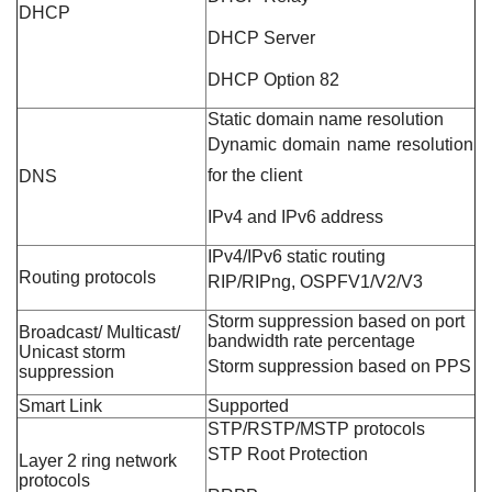
DHCP
DHCP Server
DHCP Option 82
Static domain name resolution
Dynamic domain name resolution
for the client
DNS
IPv4 and IPv6 address
IPv4/IPv6 static routing
Routing protocols
RIP/RIPng, OSPFV1/V2/V3
Storm suppression based on port
Broadcast/ Multicast/
bandwidth rate percentage
Unicast storm
Storm suppression based on PPS
suppression
Smart Link
Supported
STP/RSTP/MSTP protocols
STP Root Protection
Layer 2 ring network
protocols