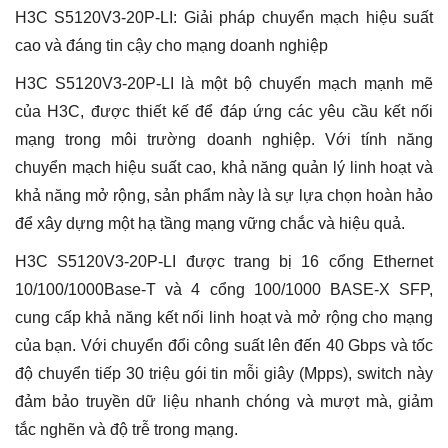
Việt
H3C S5120V3-20P-LI: Giải pháp chuyển mạch hiệu suất
Nam
|
cao và đáng tin cậy cho mạng doanh nghiệp
16
Cổng
H3C S5120V3-20P-LI là một bộ chuyển mạch mạnh mẽ
Gigabit,
của H3C, được thiết kế để đáp ứng các yêu cầu kết nối
4
Cổng
mạng trong môi trường doanh nghiệp. Với tính năng
SFP
chuyển mạch hiệu suất cao, khả năng quản lý linh hoạt và
số
lượng
khả năng mở rộng, sản phẩm này là sự lựa chọn hoàn hảo
để xây dựng một hạ tầng mạng vững chắc và hiệu quả.
H3C S5120V3-20P-LI được trang bị 16 cổng Ethernet
10/100/1000Base-T và 4 cổng 100/1000 BASE-X SFP,
cung cấp khả năng kết nối linh hoạt và mở rộng cho mạng
của bạn. Với chuyển đổi công suất lên đến 40 Gbps và tốc
độ chuyển tiếp 30 triệu gói tin mỗi giây (Mpps), switch này
đảm bảo truyền dữ liệu nhanh chóng và mượt mà, giảm
tắc nghẽn và độ trễ trong mạng.