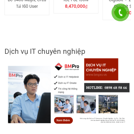
Độ 5400 Mbps, Chịu
1GE PoE 130W
Gigabit + 2-
8,470,000
₫
Tải 160 User
Gigabit S
5,665,00
Dịch vụ IT chuyên nghiệp