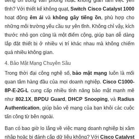
tiếng ồn trong văn phòng hoặc không gian làm việc yên
tĩnh? Với thiết kế không quạt,
Switch Cisco Catalyst 1000
hoạt động
êm ái
và
không gây tiếng ồn
, phù hợp cho
những môi trường yêu cầu sự yên tĩnh. Không chỉ vậy, kích
thước nhỏ gọn cũng là một điểm cộng, giúp bạn dễ dàng
lắp đặt thiết bị ở nhiều vị trí khác nhau mà không chiếm
quá nhiều không gian.
4. Bảo Mật Mạng Chuyên Sâu
Trong thời đại công nghệ số,
bảo mật mạng
luôn là mối
quan tâm hàng đầu của mọi doanh nghiệp.
Cisco C1000-
8P-E-2G-L
cung cấp nhiều tính năng bảo mật mạnh mẽ
như
802.1X
,
BPDU Guard
,
DHCP Snooping
, và
Radius
Authentication
, giúp bảo vệ mạng của bạn khỏi các cuộc
tấn công từ bên ngoài.
Bạn có bao giờ lo lắng về việc mạng doanh nghiệp bị xâm
nhập hoặc bị đánh cắp dữ liệu không? Với
Cisco Catalyst