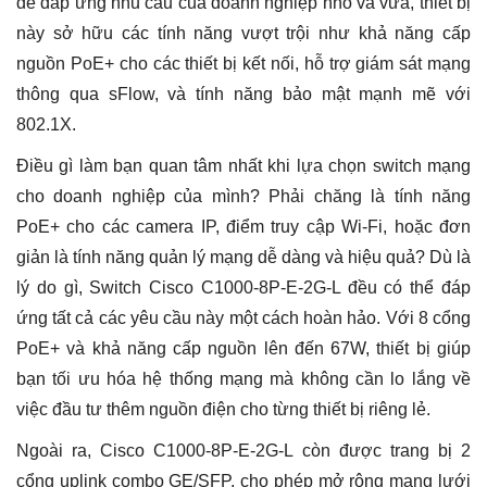
67W,
để đáp ứng nhu cầu của doanh nghiệp nhỏ và vừa, thiết bị
2
này sở hữu các tính năng vượt trội như khả năng cấp
GE
Combo
nguồn PoE+ cho các thiết bị kết nối, hỗ trợ giám sát mạng
Uplink
thông qua sFlow, và tính năng bảo mật mạnh mẽ với
số
lượng
802.1X.
Điều gì làm bạn quan tâm nhất khi lựa chọn switch mạng
cho doanh nghiệp của mình? Phải chăng là tính năng
PoE+ cho các camera IP, điểm truy cập Wi-Fi, hoặc đơn
giản là tính năng quản lý mạng dễ dàng và hiệu quả? Dù là
lý do gì, Switch Cisco C1000-8P-E-2G-L đều có thể đáp
ứng tất cả các yêu cầu này một cách hoàn hảo. Với 8 cổng
PoE+ và khả năng cấp nguồn lên đến 67W, thiết bị giúp
bạn tối ưu hóa hệ thống mạng mà không cần lo lắng về
việc đầu tư thêm nguồn điện cho từng thiết bị riêng lẻ.
Ngoài ra, Cisco C1000-8P-E-2G-L còn được trang bị 2
cổng uplink combo GE/SFP, cho phép mở rộng mạng lưới