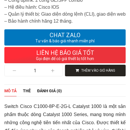
– Cổng uplink: 2 cổng GE/SFP combo
– Hệ điều hành: Cisco IOS
– Quản lý thiết bị: Giao diện dòng lệnh (CLI), giao diện web
– Bảo hành chính hãng 12 tháng.
CHAT ZALO
Tư vấn & báo giá nhanh miễn phí
LIÊN HỆ BÁO GIÁ TỐT
Gọi điện để có giá thiết bị tốt hơn
Switch
THÊM VÀO GIỎ HÀNG
Cisco
C1000-
8P-
E-
MÔ TẢ
THẺ
ĐÁNH GIÁ (0)
2G-
L
Catalyst
Switch Cisco C1000-8P-E-2G-L Catalyst 1000 là một sản
1000,
8
phẩm thuộc dòng Catalyst 1000 Series, mang trong mình
Ports
những công nghệ tiên tiến nhất của Cisco. Được thiết kế
PoE+