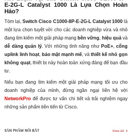
E-2G-L Catalyst 1000 Là Lựa Chọn Hoàn
Hảo?
Tóm lại,
Switch Cisco C1000-8P-E-2G-L Catalyst 1000
là
một lựa chọn tuyệt vời cho các doanh nghiệp vừa và nhỏ
đang tìm kiếm một giải pháp mạng
bền vững
,
hiệu quả
và
dễ dàng quản lý
. Với những tính năng như
PoE+
,
cổng
uplink linh hoạt
,
bảo mật mạnh mẽ
, và
thiết kế nhỏ gọn
không quạt
, thiết bị này hoàn toàn xứng đáng để bạn đầu
tư.
Nếu bạn đang tìm kiếm một giải pháp mạng tối ưu cho
doanh nghiệp của mình, đừng ngần ngại liên hệ với
NetworkPro
để được tư vấn chi tiết và trải nghiệm ngay
những sản phẩm tiên tiến từ Cisco.
Thẻ:
Catalyst 1000
,
catalyst c1000
,
cisco catalyst 1000
,
switch
Chưa có đánh giá nào.
8
,
switch 8 p
,
switch 8 port
,
switch 8 port 10 100 1000
,
switch 8
port 1g
,
switch 8 port gigabit
,
switch 8 port managed
,
switch 8
SẢN PHẨM NỔI BẬT
View All