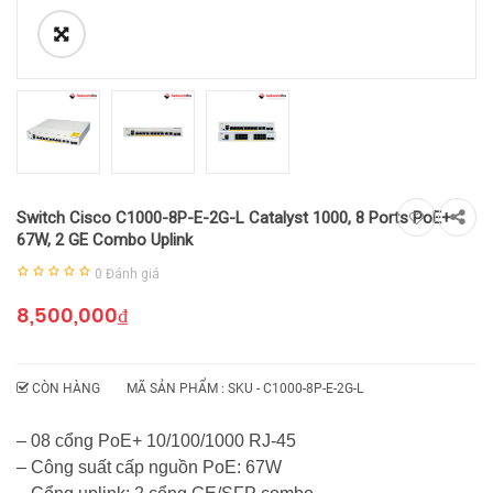
Switch Cisco C1000-8P-E-2G-L Catalyst 1000, 8 Ports PoE+
67W, 2 GE Combo Uplink
0
Đánh giá
8,500,000
₫
CÒN HÀNG
MÃ SẢN PHẨM : SKU -
C1000-8P-E-2G-L
– 08 cổng PoE+ 10/100/1000 RJ-45
– Công suất cấp nguồn PoE: 67W