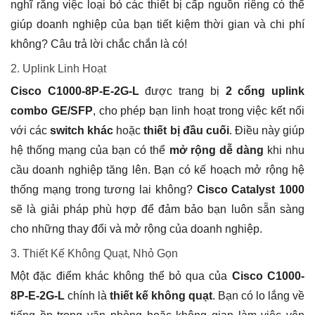
nghĩ rằng việc loại bỏ các thiết bị cấp nguồn riêng có thể
giúp doanh nghiệp của bạn tiết kiệm thời gian và chi phí
không? Câu trả lời chắc chắn là có!
2. Uplink Linh Hoạt
Cisco C1000-8P-E-2G-L
được trang bị
2 cổng uplink
combo GE/SFP
, cho phép bạn linh hoạt trong việc kết nối
với các
switch khác
hoặc
thiết bị đầu cuối
. Điều này giúp
hệ thống mạng của bạn có thể
mở rộng dễ dàng
khi nhu
cầu doanh nghiệp tăng lên. Bạn có kế hoạch mở rộng hệ
thống mạng trong tương lai không?
Cisco Catalyst 1000
sẽ là giải pháp phù hợp để đảm bảo bạn luôn sẵn sàng
cho những thay đổi và mở rộng của doanh nghiệp.
3. Thiết Kế Không Quạt, Nhỏ Gọn
Một đặc điểm khác không thể bỏ qua của
Cisco C1000-
8P-E-2G-L
chính là
thiết kế không quạt
. Bạn có lo lắng về