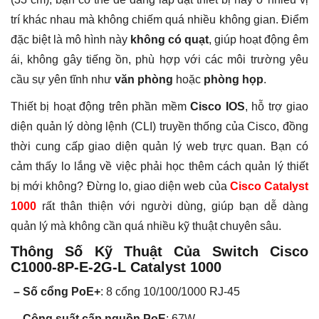
trí khác nhau mà không chiếm quá nhiều không gian. Điểm
đặc biệt là mô hình này
không có quạt
, giúp hoạt động êm
ái, không gây tiếng ồn, phù hợp với các môi trường yêu
cầu sự yên tĩnh như
văn phòng
hoặc
phòng họp
.
Thiết bị hoạt động trên phần mềm
Cisco IOS
, hỗ trợ giao
diện quản lý dòng lệnh (CLI) truyền thống của Cisco, đồng
thời cung cấp giao diện quản lý web trực quan. Bạn có
cảm thấy lo lắng về việc phải học thêm cách quản lý thiết
bị mới không? Đừng lo, giao diện web của
Cisco Catalyst
1000
rất thân thiện với người dùng, giúp bạn dễ dàng
quản lý mà không cần quá nhiều kỹ thuật chuyên sâu.
Thông Số Kỹ Thuật Của Switch Cisco
C1000-8P-E-2G-L Catalyst 1000
– Số cổng PoE+
: 8 cổng 10/100/1000 RJ-45
– Công suất cấp nguồn PoE
: 67W