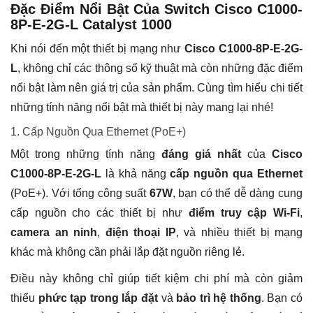
Đặc Điểm Nổi Bật Của Switch Cisco C1000-
8P-E-2G-L Catalyst 1000
Khi nói đến một thiết bị mạng như
Cisco C1000-8P-E-2G-
L
, không chỉ các thông số kỹ thuật mà còn những đặc điểm
nổi bật làm nên giá trị của sản phẩm. Cùng tìm hiểu chi tiết
những tính năng nổi bật mà thiết bị này mang lại nhé!
1. Cấp Nguồn Qua Ethernet (PoE+)
Một trong những tính năng
đáng giá nhất
của
Cisco
C1000-8P-E-2G-L
là khả năng
cấp nguồn qua Ethernet
(PoE+). Với tổng công suất
67W
, bạn có thể dễ dàng cung
cấp nguồn cho các thiết bị như
điểm truy cập Wi-Fi
,
camera an ninh
,
điện thoại IP
, và nhiều thiết bị mạng
khác mà không cần phải lắp đặt nguồn riêng lẻ.
Điều này không chỉ giúp tiết kiệm chi phí mà còn giảm
thiểu
phức tạp trong lắp đặt
và
bảo trì hệ thống
. Bạn có