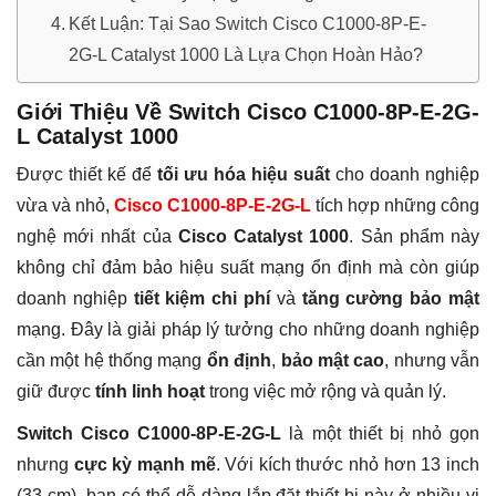
Kết Luận: Tại Sao Switch Cisco C1000-8P-E-
2G-L Catalyst 1000 Là Lựa Chọn Hoàn Hảo?
Giới Thiệu Về Switch Cisco C1000-8P-E-2G-
L Catalyst 1000
Được thiết kế để
tối ưu hóa hiệu suất
cho doanh nghiệp
vừa và nhỏ,
Cisco C1000-8P-E-2G-L
tích hợp những công
nghệ mới nhất của
Cisco Catalyst 1000
. Sản phẩm này
không chỉ đảm bảo hiệu suất mạng ổn định mà còn giúp
doanh nghiệp
tiết kiệm chi phí
và
tăng cường bảo mật
mạng. Đây là giải pháp lý tưởng cho những doanh nghiệp
cần một hệ thống mạng
ổn định
,
bảo mật cao
, nhưng vẫn
giữ được
tính linh hoạt
trong việc mở rộng và quản lý.
Switch Cisco C1000-8P-E-2G-L
là một thiết bị nhỏ gọn
nhưng
cực kỳ mạnh mẽ
. Với kích thước nhỏ hơn 13 inch
(33 cm), bạn có thể dễ dàng lắp đặt thiết bị này ở nhiều vị