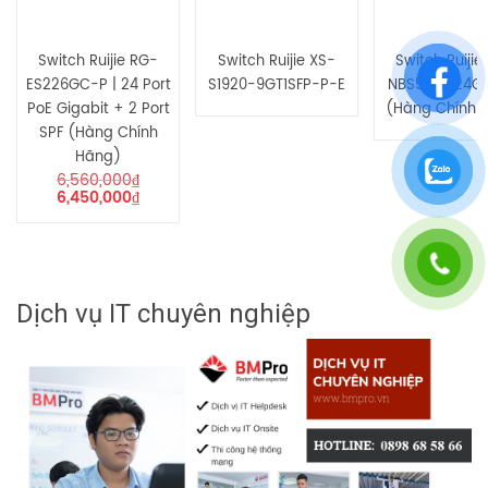
Switch Ruijie RG-
Switch Ruijie XS-
Switch Ruijie
ES226GC-P | 24 Port
S1920-9GT1SFP-P-E
NBS5100-24G
PoE Gigabit + 2 Port
(Hàng Chính 
SPF (Hàng Chính
Hãng)
6,560,000
₫
6,450,000
₫
Dịch vụ IT chuyên nghiệp