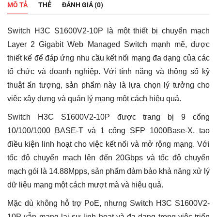
Chính
MÔ TẢ
THẺ
ĐÁNH GIÁ (0)
Hãng
Việt
Nam
Switch H3C S1600V2-10P là một thiết bị chuyển mạch
|
09
Layer 2 Gigabit Web Managed Switch mạnh mẽ, được
Cổng
thiết kế để đáp ứng nhu cầu kết nối mạng đa dạng của các
GB,
01
tổ chức và doanh nghiệp. Với tính năng và thông số kỹ
Cổng
thuật ấn tượng, sản phẩm này là lựa chọn lý tưởng cho
SFP
1GB
việc xây dựng và quản lý mạng một cách hiệu quả.
số
lượng
Switch H3C S1600V2-10P được trang bị 9 cổng
10/100/1000 BASE-T và 1 cổng SFP 1000Base-X, tạo
điều kiện linh hoạt cho việc kết nối và mở rộng mạng. Với
tốc độ chuyển mạch lên đến 20Gbps và tốc độ chuyển
mạch gói là 14.88Mpps, sản phẩm đảm bảo khả năng xử lý
dữ liệu mạng một cách mượt mà và hiệu quả.
Mặc dù không hỗ trợ PoE, nhưng Switch H3C S1600V2-
10P vẫn mang lại sự linh hoạt và đa dạng trong việc triển