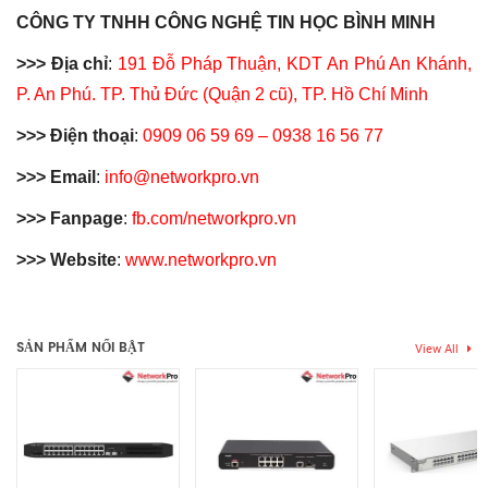
CÔNG TY TNHH CÔNG NGHỆ TIN HỌC BÌNH MINH
>>> Địa chỉ
:
191 Đỗ Pháp Thuận, KDT An Phú An Khánh,
P. An Phú. TP. Thủ Đức (Quận 2 cũ), TP. Hồ Chí Minh
>>> Điện thoại
:
0909 06 59 69 – 0938 16 56 77
>>> Email
:
info@networkpro.vn
>>> Fanpage
:
fb.com/networkpro.vn
>>> Website
:
www.networkpro.vn
Thẻ:
h3c
,
h3c switch
,
managed switch
,
switch 8
,
switch 8 p
,
Chưa có đánh giá nào.
switch 8 port
,
switch 8 port 10 100 1000
,
switch 8 port 1g
,
switch 8 port gigabit
,
switch 8 port managed
,
switch 8g
,
switch
SẢN PHẨM NỔI BẬT
View All
h3c
,
switch layer 2
Hãy là người đầu tiên nhận xét “Switch H3C S1600V2-10P Chính
Hãng Việt Nam | 09 Cổng GB, 01 Cổng SFP 1GB”
Bạn phải
bđăng nhập
để gửi đánh giá.