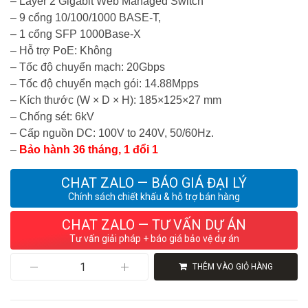
– Layer 2 Gigabit Web Managed Switch
– 9 cổng 10/100/1000 BASE-T,
– 1 cổng SFP 1000Base-X
– Hỗ trợ PoE: Không
– Tốc độ chuyển mạch: 20Gbps
– Tốc độ chuyển mạch gói: 14.88Mpps
– Kích thước (W × D × H): 185×125×27 mm
– Chống sét: 6kV
– Cấp nguồn DC: 100V to 240V, 50/60Hz.
–
Bảo hành 36 tháng, 1 đổi 1
CHAT ZALO — BÁO GIÁ ĐẠI LÝ
Chính sách chiết khấu & hỗ trợ bán hàng
CHAT ZALO — TƯ VẤN DỰ ÁN
Tư vấn giải pháp + báo giá bảo vệ dự án
Switch
THÊM VÀO GIỎ HÀNG
H3C
S1600V2-
10P