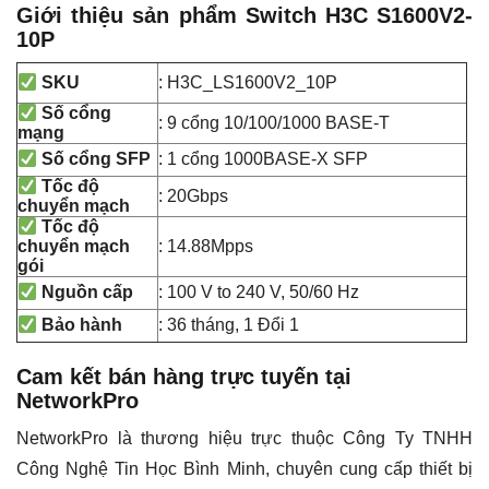
Giới thiệu sản phẩm Switch H3C S1600V2-
10P
: H3C_LS1600V2_10P
SKU
Số cổng
: 9 cổng 10/100/1000 BASE-T
mạng
: 1 cổng 1000BASE-X SFP
Số cổng SFP
Tốc độ
: 20Gbps
chuyển mạch
Tốc độ
: 14.88Mpps
chuyển mạch
gói
: 100 V to 240 V, 50/60 Hz
Nguồn cấp
: 36 tháng, 1 Đổi 1
Bảo hành
Cam kết bán hàng trực tuyến tại
NetworkPro
NetworkPro là thương hiệu trực thuộc Công Ty TNHH
Công Nghệ Tin Học Bình Minh, chuyên cung cấp thiết bị