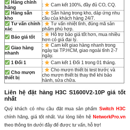
Hàng chính
:
Cam kết 100%, đầy đủ CO, CQ.
hãng
Hàng sẵn
:
Sẵn hàng trong kho, dáp ứng nhu
kho
cầu của khách hàng 24/7.
Tư vấn chính
:
Tư vấn nhiệt tình, đúng mã sản
xác
phẩm phù hợp.
:
Hỗ trợ báo giá tốt hơn, mua nhiều
Báo giá tốt
hơn có giá đại lý.
:
Cam kết giao hàng nhanh trong
Giao hàng
ngày tại TP.HCM, giao ngoài tỉnh 2-7
nhanh
ngày.
1 Đổi 1
:
Cam kết 1 Đổi 1 trong 01 tháng.
:
Cho mượn thiết bị test trước và
Cho mượn
cho mượn thiết bị thay thế khi bảo
thiết bị
hành, sửa chữa.
Liên hệ đặt hàng
H3C S1600V2-10P
giá tốt
nhất
Quý khách có nhu cầu đặt mua sản phẩm
Switch H3C
chính hãng, giá tốt nhất. Vui lòng liên hệ
NetworkPro.vn
theo thông tin dưới đây để được tư vấn, hỗ trợ!