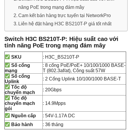
năng PoE trong mạng đám mây
Cam kết bán hàng trực tuyến tại NetworkPro
Liên hệ đặt hàng H3C BS210T-P giá tốt nhất
Switch H3C BS210T-P: Hiệu suất cao với
tính năng PoE trong mạng đám mây
: H3C_BS210T-P
SKU
: 8 cổng PoE/PoE+ 10/100/1000 BASE-
Số cổng
T (802.3af/at), Công suất 57W
mạng
Số cổng
: 2 Cổng Uplink 10/100/1000 BASE-T
Uplink
Tốc độ
: 20Gbps
chuyển mạch
Tốc độ
: 14.9Mpps
chuyển mạch
gói
: 54V-1.17A DC
Nguồn cấp
: 36 tháng
Bảo hành