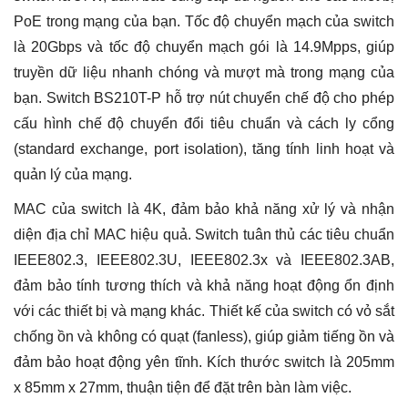
lượng
PoE trong mạng của bạn.
Tốc độ chuyển mạch của switch
là 20Gbps và tốc độ chuyển mạch gói là 14.9Mpps, giúp
truyền dữ liệu nhanh chóng và mượt mà trong mạng của
bạn.
Switch BS210T-P hỗ trợ nút chuyển chế độ cho phép
cấu hình chế độ chuyển đổi tiêu chuẩn và cách ly cổng
(standard exchange, port isolation), tăng tính linh hoạt và
quản lý của mạng.
MAC của switch là 4K, đảm bảo khả năng xử lý và nhận
diện địa chỉ MAC hiệu quả.
Switch tuân thủ các tiêu chuẩn
IEEE802.3, IEEE802.3U, IEEE802.3x và IEEE802.3AB,
đảm bảo tính tương thích và khả năng hoạt động ổn định
với các thiết bị và mạng khác.
Thiết kế của switch có vỏ sắt
chống ồn và không có quạt (fanless), giúp giảm tiếng ồn và
đảm bảo hoạt động yên tĩnh. Kích thước switch là 205mm
x 85mm x 27mm, thuận tiện để đặt trên bàn làm việc.