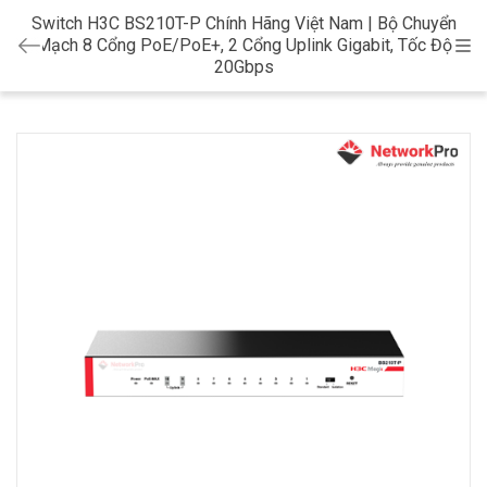
Switch H3C BS210T-P Chính Hãng Việt Nam | Bộ Chuyển
Mạch 8 Cổng PoE/PoE+, 2 Cổng Uplink Gigabit, Tốc Độ
Cat
20Gbps