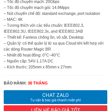
– Tốc độ chuyển mạch: 20Gbps
– Tốc độ chuyển mạch gói: 14.9Mpps
– Nút chuyển chế độ: standard exchange, port isolation
– MAC: 4K
– Tương thích với các tiêu chuẩn: IEEE802.3,
IEEE802.3U, IEEE802.3x, and IEEE802.3AB
– Thiết kế: Fanless chống ồn, vỏ sắt, Desktop
– Quản lý: có thể quản lý từ xa qua Cloud khi kết hợp với
các dòng Router Magic BR
– Nhiệt độ hoạt động: 0°C~40°C
– Nguồn cấp: 54V-1.17A DC
– Kích thước: 205mm x 85mm x 27mm
BẢO HÀNH:
36 THÁNG
CHAT ZALO
Tư vấn & báo giá nhanh miễn phí
LIÊN HỆ BÁO GIÁ TỐT