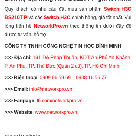
Quý khách có nhu cầu đặt mua sản phẩm
Switch H3C
BS210T-P
và các
Switch H3C
chính hãng, giá tốt nhất. Vui
lòng liên hệ
NetworkPro.vn
theo thông tin dưới đây để
được tư vấn, hỗ trợ!
CÔNG TY TNHH CÔNG NGHỆ TIN HỌC BÌNH MINH
>>> Địa chỉ
:
191 Đỗ Pháp Thuận, KDT An Phú An Khánh,
P. An Phú. TP. Thủ Đức (Quận 2 cũ), TP. Hồ Chí Minh
>>> Điện thoại
:
0909 06 59 69 – 0938 16 56 77
>>> Email
:
info@networkpro.vn
>>> Fanpage
:
fb.com/networkpro.vn
>>> Website
:
www.networkpro.vn
Thẻ:
h3c
,
h3c switch
,
switch 8
,
switch 8 p
,
switch 8 port
,
switch
Chưa có đánh giá nào.
8 port 10 100 1000
,
switch 8 port 1g
,
switch 8 port gigabit
,
switch 8 port managed
,
switch 8 port poe
,
switch 8g
,
switch