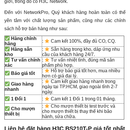
giới, trong đó có H3C Network.
Đến với NetworkPro, Quý khách hàng hoàn toàn có thể
yên tâm với chất lượng sản phẩm, cũng như các chính
sách hỗ trợ bán hàng như sau:
Hàng chính
:
Cam kết 100%, đầy đủ CO, CQ.
hãng
Hàng sẵn
:
Sẵn hàng trong kho, dáp ứng nhu
kho
cầu của khách hàng 24/7.
Tư vấn chính
:
Tư vấn nhiệt tình, đúng mã sản
xác
phẩm phù hợp.
:
Hỗ trợ báo giá tốt hơn, mua nhiều
Báo giá tốt
hơn có giá đại lý.
:
Cam kết giao hàng nhanh trong
Giao hàng
ngày tại TP.HCM, giao ngoài tỉnh 2-7
nhanh
ngày.
1 Đổi 1
:
Cam kết 1 Đổi 1 trong 01 tháng.
:
Cho mượn thiết bị test trước và
Cho mượn
cho mượn thiết bị thay thế khi bảo
thiết bị
hành, sửa chữa.
Liên hệ đặt hàng H3C BS210T-P giá tốt nhất