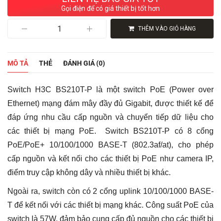
Gọi điện để có giá thiết bị tốt hơn
Switch
THÊM VÀO GIỎ HÀNG
H3C
BS210T-
P
Chính
MÔ TẢ
THẺ
ĐÁNH GIÁ (0)
Hãng
Việt
Nam
Switch H3C BS210T-P là một switch PoE (Power over
|
Bộ
Ethernet) mạng đám mây đầy đủ Gigabit, được thiết kế để
Chuyển
đáp ứng nhu cầu cấp nguồn và chuyển tiếp dữ liệu cho
Mạch
8
các thiết bị mạng PoE. Switch BS210T-P có 8 cổng
Cổng
PoE/PoE+ 10/100/1000 BASE-T (802.3af/at), cho phép
PoE/PoE+,
2
cấp nguồn và kết nối cho các thiết bị PoE như camera IP,
Cổng
điểm truy cập không dây và nhiều thiết bị khác.
Uplink
Gigabit,
Ngoài ra, switch còn có 2 cổng uplink 10/100/1000 BASE-
Tốc
Độ
T để kết nối với các thiết bị mạng khác. Công suất PoE của
20Gbps
số
switch là 57W, đảm bảo cung cấp đủ nguồn cho các thiết bị