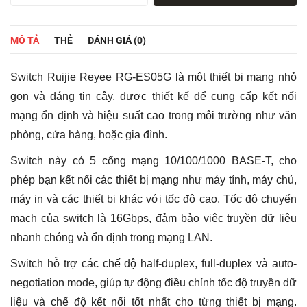
Reyee
RG-
ES05G
MÔ TẢ
THẺ
ĐÁNH GIÁ (0)
|
5
Port
Switch Ruijie Reyee RG-ES05G là một thiết bị mạng nhỏ
Gigabit,
Vỏ
gọn và đáng tin cậy, được thiết kế để cung cấp kết nối
Nhựa
mạng ổn định và hiệu suất cao trong môi trường như văn
(Hàng
Chính
phòng, cửa hàng, hoặc gia đình.
Hãng)
số
Switch này có 5 cổng mạng 10/100/1000 BASE-T, cho
lượng
phép bạn kết nối các thiết bị mạng như máy tính, máy chủ,
máy in và các thiết bị khác với tốc độ cao. Tốc độ chuyển
mạch của switch là 16Gbps, đảm bảo việc truyền dữ liệu
nhanh chóng và ổn định trong mạng LAN.
Switch hỗ trợ các chế độ half-duplex, full-duplex và auto-
negotiation mode, giúp tự động điều chỉnh tốc độ truyền dữ
liệu và chế độ kết nối tốt nhất cho từng thiết bị mạng.