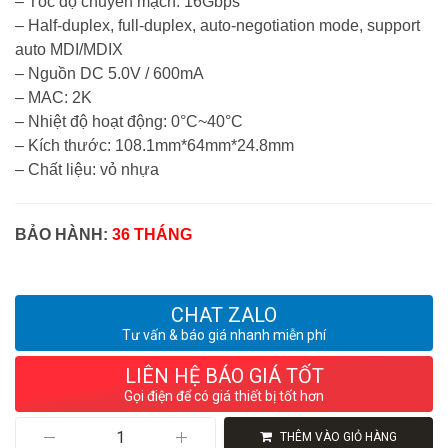
– Tốc độ chuyển mạch: 16Gbps
– Half-duplex, full-duplex, auto-negotiation mode, support
auto MDI/MDIX
– Nguồn DC 5.0V / 600mA
– MAC: 2K
– Nhiệt độ hoạt động: 0°C~40°C
– Kích thước: 108.1mm*64mm*24.8mm
– Chất liệu: vỏ nhựa
BẢO HÀNH:
36
THÁNG
CHAT ZALO
Tư vấn & báo giá nhanh miễn phí
LIÊN HỆ BÁO GIÁ TỐT
Gọi điện để có giá thiết bị tốt hơn
Switch
THÊM VÀO GIỎ HÀNG
Ruijie