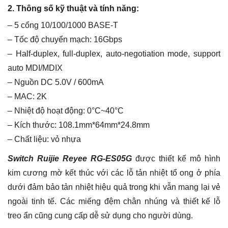
2. Thông số kỹ thuật và tính năng:
– 5 cổng 10/100/1000 BASE-T
– Tốc độ chuyển mạch: 16Gbps
– Half-duplex, full-duplex, auto-negotiation mode, support
auto MDI/MDIX
– Nguồn DC 5.0V / 600mA
– MAC: 2K
– Nhiệt độ hoạt động: 0°C~40°C
– Kích thước: 108.1mm*64mm*24.8mm
– Chất liệu: vỏ nhựa
Switch Ruijie Reyee RG-ES05G
được thiết kế mô hình
kim cương mờ kết thúc với các lỗ tản nhiệt tổ ong ở phía
dưới đảm bảo tản nhiệt hiệu quả trong khi vẫn mang lại vẻ
ngoài tinh tế. Các miếng đệm chân nhúng và thiết kế lỗ
treo ẩn cũng cung cấp dễ sử dụng cho người dùng.