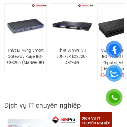
Hãy là người đầu tiên nhận xét “Switch Ruijie Reyee RG-ES05G |
5 Port Gigabit, Vỏ Nhựa (Hàng Chính Hãng)”
Bạn phải
bđăng nhập
để gửi đánh giá.
Thiết Bị Mạng Smart
Thiết Bị SWITCH
Switch Ruijie 
Gateway Ruijie RG-
JUNIPER EX2200-
RG-ES08G | 8
EG3250 (MANGHUB)
48T-4G
Gigabit, Vỏ 
(Hàng Chính 
460,000
₫
450
Dịch vụ IT chuyên nghiệp