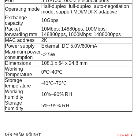
Port
5 10/100/1000M electrical ports
Half-duplex, full-duplex, auto-negotiation
Operating mode
mode, support MDI/MDI-X adaptive
Exchange
10Gbps
capacity
Packet
10Mbps: 14880pps, 100Mbps:
forwarding rate
148800pps, 1000Mbps: 1488000pps
MAC address
2K
Power supply
External, DC 5.0V/600mA
Maximum power
≤2.5W
consumption
Dimensions
108.1 x 64 x 24.8 mm
Working
0℃~40℃
Temperature
Storage
-40℃~70℃
temperature
Working
10%~90% RH
humidity
Storage
5%~95% RH
humidity
Thẻ:
ruijie reyee
,
switch 4
,
switch 4 p
,
switch 4 port
,
switch 4
Chưa có đánh giá nào.
port 10 100 1000
,
switch 4 port 1g
,
switch 4 port gigabit
,
switch
4 port managed
,
switch 4g
,
switch gigabit
,
switch PoE
SẢN PHẨM NỔI BẬT
View All