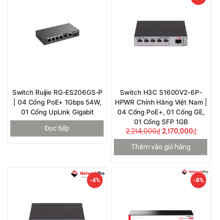
Switch Ruijie RG-ES206GS-P
Switch H3C S1600V2-6P-
| 04 Cổng PoE+ 1Gbps 54W,
HPWR Chính Hãng Việt Nam |
01 Cổng UpLink Gigabit
04 Cổng PoE+, 01 Cổng GE,
01 Cổng SFP 1GB
Đọc tiếp
2,214,000
₫
2,170,000
₫
Thêm vào giỏ hàng
-4%
-8%