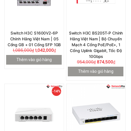
Switch H3C S1600V2-6P
Switch H3C BS205T-P Chính
Chính Hãng Việt Nam | 05
Hãng Việt Nam | Bộ Chuyển
Cổng GB + 01 Cổng SFP 1GB
Mạch 4 Cổng PoE/PoE+, 1
1,086,000
₫
1,042,000
₫
Cổng Uplink Gigabit, Tốc Độ
10Gbps
Thêm vào giỏ hàng
954,000
₫
874,500
₫
Thêm vào giỏ hàng
-14%