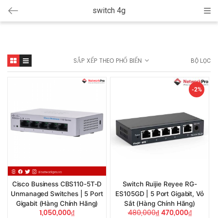
switch 4g
Cat
SẮP XẾP THEO PHỔ BIẾN
BỘ LỌC
-2%
Cisco Business CBS110-5T-D
Switch Ruijie Reyee RG-
Unmanaged Switches | 5 Port
ES105GD | 5 Port Gigabit, Vỏ
Gigabit (Hàng Chính Hãng)
Sắt (Hàng Chính Hãng)
1,050,000
₫
480,000
₫
470,000
₫