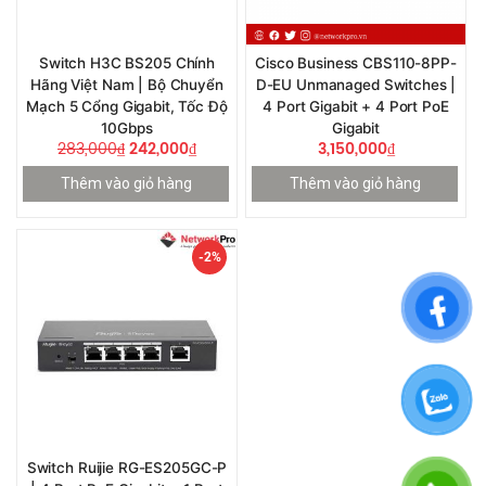
Switch H3C BS205 Chính
Cisco Business CBS110-8PP-
Hãng Việt Nam | Bộ Chuyển
D-EU Unmanaged Switches |
Mạch 5 Cổng Gigabit, Tốc Độ
4 Port Gigabit + 4 Port PoE
10Gbps
Gigabit
283,000
₫
242,000
₫
3,150,000
₫
Thêm vào giỏ hàng
Thêm vào giỏ hàng
-2%
Switch Ruijie RG-ES205GC-P