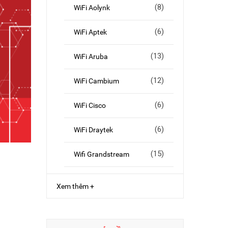
(8)
WiFi Aolynk
(6)
WiFi Aptek
(13)
WiFi Aruba
(12)
WiFi Cambium
(6)
WiFi Cisco
(6)
WiFi Draytek
(15)
Wifi Grandstream
Xem thêm +