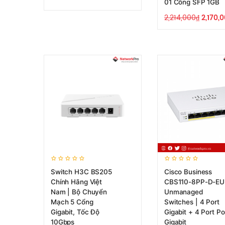
01 Cổng SFP 1GB
2,214,000
₫
2,170,
Switch H3C BS205
Cisco Business
Chính Hãng Việt
CBS110-8PP-D-EU
Nam | Bộ Chuyển
Unmanaged
Mạch 5 Cổng
Switches | 4 Port
Gigabit, Tốc Độ
Gigabit + 4 Port P
10Gbps
Gigabit