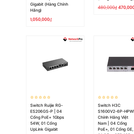
Gigabit (Hàng Chính
480,000
₫
470,00
Hãng)
1,050,000
₫
Switch Ruijie RG-
Switch H3C
ES206GS-P | 04
S1600V2-6P-HPW
Cổng PoE+ 1Gbps
Chính Hãng Việt
54W, 01 Cổng
Nam | 04 Cổng
UpLink Gigabit
PoE+, 01 Cổng GE,