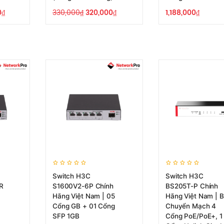
0
₫
330,000
₫
320,000
₫
1,188,000
₫
Switch H3C
Switch H3C
R
S1600V2-6P Chính
BS205T-P Chính
Hãng Việt Nam | 05
Hãng Việt Nam | 
Cổng GB + 01 Cổng
Chuyển Mạch 4
SFP 1GB
Cổng PoE/PoE+, 1