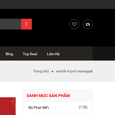
Blog
Top Deal
Liên Hệ
Trang chủ
switch 4 port managed
DANH MỤC SẢN PHẨM
(178)
Bộ Phát WiFi