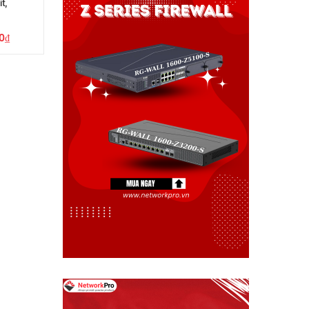
t,
0
₫