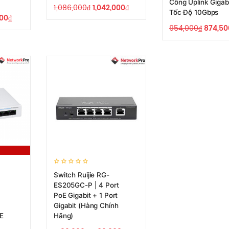
Cổng Uplink Gigabi
1,086,000
₫
1,042,000
₫
Tốc Độ 10Gbps
000
₫
954,000
₫
874,50
Switch Ruijie RG-
ES205GC-P | 4 Port
PoE Gigabit + 1 Port
Gigabit (Hàng Chính
oE
Hãng)