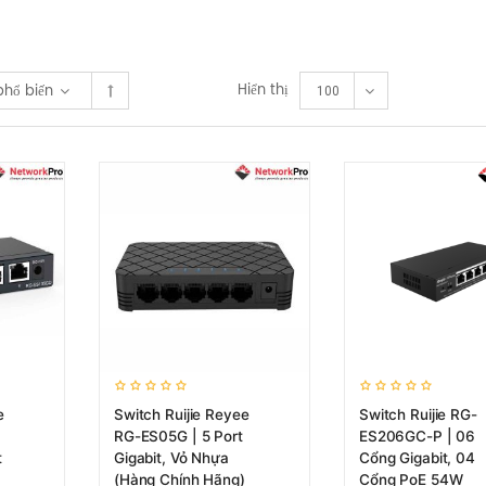
Hiển thị
phổ biến
100
e
Switch Ruijie Reyee
Switch Ruijie RG-
RG-ES05G | 5 Port
ES206GC-P | 06
t
Gigabit, Vỏ Nhựa
Cổng Gigabit, 04
(Hàng Chính Hãng)
Cổng PoE 54W