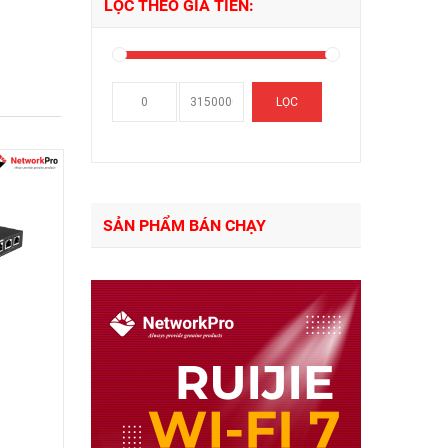
LỌC THEO GIÁ TIỀN:
Giá
Giá
LỌC
thấp
cao
nhất
nhất
SẢN PHẨM BÁN CHẠY