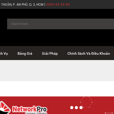
THUẬN, P. AN PHÚ, Q. 2, HCM |
0909 06 59 69
ch Vụ
Bảng Giá
Giải Pháp
Chính Sách Và Điều Khoản