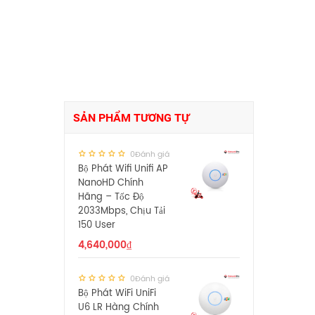
SẢN PHẨM TƯƠNG TỰ
0Đánh giá
Bộ Phát Wifi Unifi AP
NanoHD Chính
Hãng – Tốc Độ
2033Mbps, Chịu Tải
150 User
4,640,000
₫
0Đánh giá
Bộ Phát WiFi UniFi
U6 LR Hàng Chính