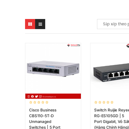
Sắp xếp theo 
Cisco Business
Switch Ruijie Reye
CBS110-5T-D
RG-ES105GD | 5
Unmanaged
Port Gigabit, Vỏ Sắ
Switches | 5 Port
(Hàng Chính Hãng)