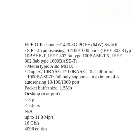
HPE Officeconnect1420 8G POE+ (64W) Switch
· 8 RJ-45 autosensing 10/100/1000 ports (IEEE 802.3 ty
10BASE-T, IEEE 802.3u type 100BASE-TX, IEEE
802.3ab type 1000BASE-T)
· Media type: Auto-MDIX
· Duplex: 10BASE-T/100BASE-TX: half or full
· 1000BASE-T: full only supports a maximum of 8
autosensing 10/100/1000 port
Packet buffer size: 1.5Mb
Desktop (rear port)
< 3 μs
< 2.6 μs
N/A
up to 11.8 Mp/s
16 Gb/s
4096 entries