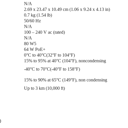
N/A
2.69 x 23.47 x 10.49 cm (1.06 x 9.24 x 4.13 in)
0.7 kg (1.54 lb)
50/60 Hz
N/A
100 – 240 V ac (rated)
N/A
80 W5
64 W PoE+
0°C to 40°C(32°F to 104°F)
15% to 95% at 40°C (104°F), noncondensing
-40°C to 70°C(-40°F to 158°F)
15% to 90% at 65°C (149°F), non condensing
Up to 3 km (10,000 ft)
0