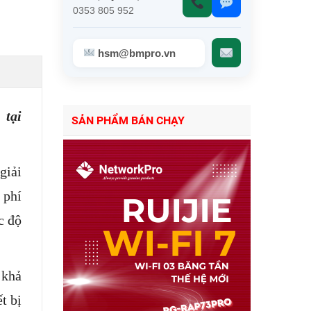
0353 805 952
hsm@bmpro.vn
 tại
SẢN PHẨM BÁN CHẠY
giải
 phí
c độ
khả
t bị