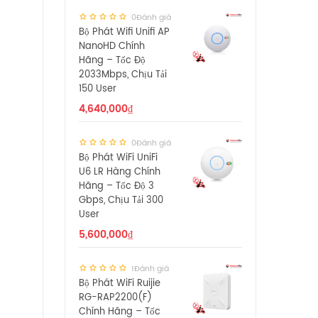
0Đánh giá
Bộ Phát Wifi Unifi AP
NanoHD Chính
Hãng – Tốc Độ
2033Mbps, Chịu Tải
150 User
4,640,000
₫
0Đánh giá
Bộ Phát WiFi UniFi
U6 LR Hàng Chính
Hãng – Tốc Độ 3
Gbps, Chịu Tải 300
User
5,600,000
₫
1Đánh giá
Bộ Phát WiFi Ruijie
RG-RAP2200(F)
Chính Hãng – Tốc