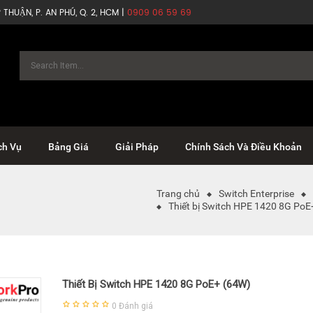
THUẬN, P. AN PHÚ, Q. 2, HCM |
0909 06 59 69
ch Vụ
Bảng Giá
Giải Pháp
Chính Sách Và Điều Khoản
Trang chủ
Switch Enterprise
Thiết bị Switch HPE 1420 8G PoE
Thiết Bị Switch HPE 1420 8G PoE+ (64W)
0
Đánh giá