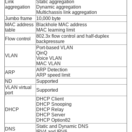
Link
Static aggregation
aggregation
Dynamic aggregation
Multichassis link aggregation
Jumbo frame
10,000 byte
MAC address
Blackhole MAC address
table
MAC learning limit
802.3x flow control and half-duplex
Flow control
backpressure
Port-based VLAN
QinQ
VLAN
Voice VLAN
MAC VLAN
ARP Detection
ARP
ARP speed limit
ND
Supported
VLAN virtual
Supported
port
DHCP Client
DHCP Snooping
DHCP
DHCP Relay
DHCP Server
DHCP Option82
Static and Dynamic DNS
DNS
IPV4 and IPV6