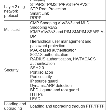
STP/RSTP/MSTP/PVST+/RPVST
Layer 2 ring
STP Root Protection
network
Smart Link
protocol
RRPP
GMP Snooping v1/v2/v3 and MLD
Snooping v1/v2
Multicast
IGMP v1/v2/v3 and PIM-SM/PIM-SSM/PIM-
DM
Hierarchical user management and
password protection
MAC-based authentication
802.1X authentication
RADIUS authentication, HWTACACS
authentication
SSH2.0
Security
Port isolation
Port security
IP source guard
Dynamic ARP detection
BPDU guard and root guard
HTTPs
l EAD
Loading and
Loading and upgrading through FTP/TFTP
upgrading