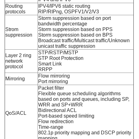
Routing
IPV4/IPV6 static routing
protocols
RIP/RIPng, OSPFV1/V2/V3
Storm suppression based on port
bandwidth percentage
Strom
Storm suppression based on PPS
suppression
Storm suppression based on BPS
Broadcast traffic/Multicast traffic/Unknown
unicast traffic suppression
STP/RSTP/MSTP
Layer 2 ring
STP Root Protection
network
Smart Link
protocol
RRPP
Flow mirroring
Mirroring
Port mirroring
Packet filter
Flexible queue scheduling algorithms
based on ports and queues, including SP,
WRR and SP+WRR
Bidirectional ACL
QoS/ACL
Port-based speed limiting
Flow redirection
Time-range
802.1p priority mapping and DSCP priority
mapping