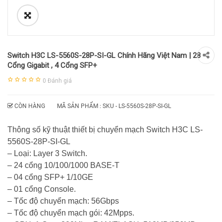
Switch H3C LS-5560S-28P-SI-GL Chính Hãng Việt Nam | 28
Cổng Gigabit , 4 Cổng SFP+
0
Đánh giá
CÒN HÀNG
MÃ SẢN PHẨM : SKU -
LS-5560S-28P-SI-GL
Thông số kỹ thuật thiết bị chuyển mạch Switch H3C LS-
5560S-28P-SI-GL
– Loại: Layer 3 Switch.
– 24 cổng 10/100/1000 BASE-T
– 04 cổng SFP+ 1/10GE
– 01 cổng Console.
– Tốc độ chuyển mạch: 56Gbps
– Tốc độ chuyển mạch gói: 42Mpps.