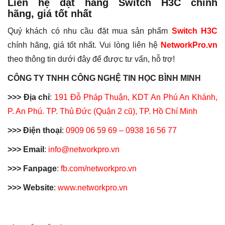
Liên hệ đặt hàng Switch H3C chính
hãng,
giá tốt nhất
Quý khách có nhu cầu đặt mua sản phẩm
Switch H3C
chính hãng, giá tốt nhất. Vui lòng liên hệ
NetworkPro.vn
theo thông tin dưới đây để được tư vấn, hỗ trợ!
CÔNG TY TNHH CÔNG NGHỆ TIN HỌC BÌNH MINH
>>> Địa chỉ
:
191 Đỗ Pháp Thuận, KDT An Phú An Khánh,
P. An Phú. TP. Thủ Đức (Quận 2 cũ), TP. Hồ Chí Minh
>>> Điện thoại
:
0909 06 59 69 – 0938 16 56 77
>>> Email
:
info@networkpro.vn
>>> Fanpage
:
fb.com/networkpro.vn
>>> Website
:
www.networkpro.vn
Thẻ:
h3c
,
h3c switch
,
layer 3
,
switch 24
,
switch 24 p
,
switch 24
Chưa có đánh giá nào.
Non PoE
SWITCH POE
port
,
switch 24 port 10 100 1000
,
switch 24 port 1g
,
switch 24
port gigabit
,
switch 24 port managed
,
switch 24g
,
switch gigabit
,