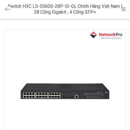
Switch H3C LS-5560S-28P-SI-GL Chính Hãng Việt Nam |
Cat
28 Cổng Gigabit , 4 Cổng SFP+