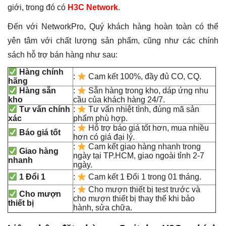
giới, trong đó có
H3C Network
.
Đến với NetworkPro, Quý khách hàng hoàn toàn có thể
yên tâm với chất lượng sản phẩm, cũng như các chính
sách hỗ trợ bán hàng như sau:
Hàng chính
:
Cam kết 100%, đầy đủ CO, CQ.
hãng
Hàng sẵn
:
Sẵn hàng trong kho, dáp ứng nhu
kho
cầu của khách hàng 24/7.
Tư vấn chính
:
Tư vấn nhiệt tình, đúng mã sản
xác
phẩm phù hợp.
:
Hỗ trợ báo giá tốt hơn, mua nhiều
Báo giá tốt
hơn có giá đại lý.
:
Cam kết giao hàng nhanh trong
Giao hàng
ngày tại TP.HCM, giao ngoài tỉnh 2-7
nhanh
ngày.
1 Đổi 1
:
Cam kết 1 Đổi 1 trong 01 tháng.
:
Cho mượn thiết bị test trước và
Cho mượn
cho mượn thiết bị thay thế khi bảo
thiết bị
hành, sửa chữa.