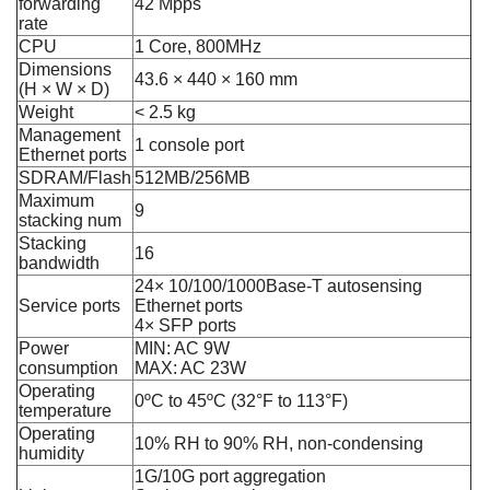
forwarding
42 Mpps
rate
CPU
1 Core, 800MHz
Dimensions
43.6 × 440 × 160 mm
(H × W × D)
Weight
< 2.5 kg
Management
1 console port
Ethernet ports
SDRAM/Flash
512MB/256MB
Maximum
9
stacking num
Stacking
16
bandwidth
24× 10/100/1000Base-T autosensing
Service ports
Ethernet ports
4× SFP ports
Power
MIN: AC 9W
consumption
MAX: AC 23W
Operating
0ºC to 45ºC (32°F to 113°F)
temperature
Operating
10% RH to 90% RH, non-condensing
humidity
1G/10G port aggregation