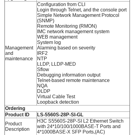
Configuration from CLI
Login through Telnet, and the console port
Simple Network Management Protocol
(SNMP)
Remote Monitoring (RMON)
IMC network management system
WEB management
System log
Management
Alarming based on severity
and
IRF2
maintenance
NTP
LLDP, LLDP-MED
Sflow
Debugging information output
Telnet-based remote maintenance
NQA
DLDP
Virtual Cable Test
Loopback detection
Ordering
Product ID
LS-5560S-28P-SI-GL
H3C S5560S-28P-SI L2 Ethernet Switch
Product
with 24*10/100/1000BASE-T Ports and
Description
4*1000BASE-X SFP Ports,(AC)