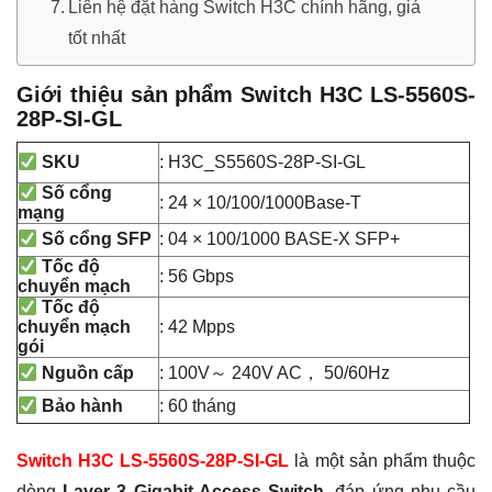
Liên hệ đặt hàng Switch H3C chính hãng, giá
tốt nhất
Giới thiệu sản phẩm Switch H3C LS-5560S-
28P-SI-GL
: H3C_S5560S-28P-SI-GL
SKU
Số cổng
: 24 × 10/100/1000Base-T
mạng
: 04 × 100/1000 BASE-X SFP+
Số cổng SFP
Tốc độ
: 56 Gbps
chuyển mạch
Tốc độ
: 42 Mpps
chuyển mạch
gói
: 100V～ 240V AC， 50/60Hz
Nguồn cấp
: 60 tháng
Bảo hành
Switch H3C LS-5560S-28P-SI-GL
là một sản phẩm thuộc
dòng
Layer 3 Gigabit Access Switch
, đáp ứng nhu cầu