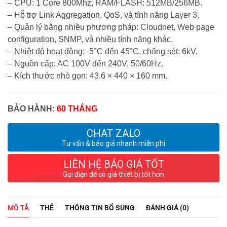
– CPU: 1 Core 800Mhz, RAM/FLASH: 512MB/256MB.
– Hỗ trợ Link Aggregation, QoS, và tính năng Layer 3.
– Quản lý bằng nhiều phương pháp: Cloudnet, Web page
configuration, SNMP, và nhiều tính năng khác.
– Nhiệt độ hoạt động: -5°C đến 45°C, chống sét: 6kV.
– Nguồn cấp: AC 100V đến 240V, 50/60Hz.
– Kích thước nhỏ gọn: 43.6 × 440 × 160 mm.
BẢO HÀNH:
60 THÁNG
CHAT ZALO
Tư vấn & báo giá nhanh miễn phí
LIÊN HỆ BÁO GIÁ TỐT
Gọi điện để có giá thiết bị tốt hơn
MÔ TẢ
THẺ
THÔNG TIN BỔ SUNG
ĐÁNH GIÁ (0)