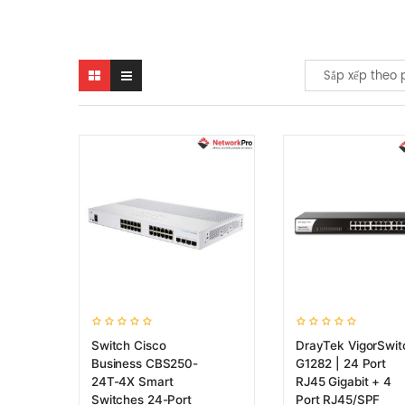
Sắp xếp theo 
Switch Cisco
DrayTek VigorSwit
Business CBS250-
G1282 | 24 Port
24T-4X Smart
RJ45 Gigabit + 4
Switches 24-Port
Port RJ45/SPF