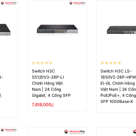
Switch H3C
Switch H3C LS-
R-
S5120V3-28P-LI
1850V2-28P-HPW
Chính Hãng Việt
EI-GL Chính Hãng
Nam | 24 Cổng
Việt Nam | 24 Cổ
,
Gigabit, 4 Cổng SFP
PoE/PoE+, 4 Cổng
SFP 1000Base-X
7,818,000
₫