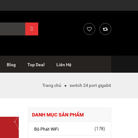
Blog
Top Deal
Liên Hệ
Trang chủ
switch 24 port gigabit
DANH MỤC SẢN PHẨM
(178)
Bộ Phát WiFi