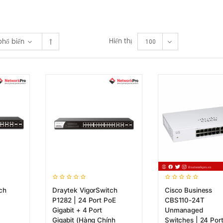
Hiển thị
phổ biến
100
ch
Draytek VigorSwitch
Cisco Business
P1282 | 24 Port PoE
CBS110-24T
Gigabit + 4 Port
Unmanaged
Gigabit (Hàng Chính
Switches | 24 Por