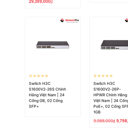
29,399,000
₫
Switch H3C
Switch H3C
S1600V2-26S Chính
S1600V2-26P-
Hãng Việt Nam | 24
HPWR Chính Hãng
Cổng GB, 02 Cổng
Việt Nam | 24 Cổn
SFP+
PoE+, 02 Cổng SF
1GB
9,988,000
₫
9,798