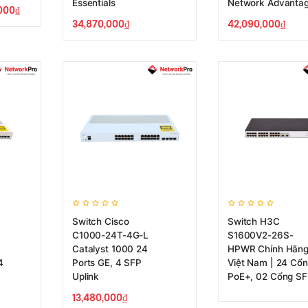
Essentials
Network Advanta
000
₫
34,870,000
₫
42,090,000
₫
Switch Cisco
Switch H3C
C1000-24T-4G-L
S1600V2-26S-
Catalyst 1000 24
HPWR Chính Hãn
4
Ports GE, 4 SFP
Việt Nam | 24 Cổ
Uplink
PoE+, 02 Cổng S
13,480,000
₫