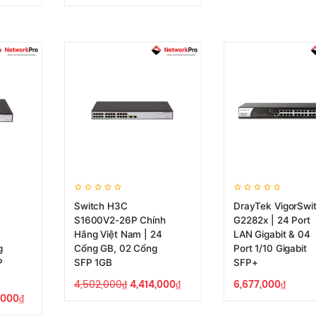
Switch H3C
DrayTek VigorSwi
S1600V2-26P Chính
G2282x | 24 Port
Hãng Việt Nam | 24
LAN Gigabit & 04
g
Cổng GB, 02 Cổng
Port 1/10 Gigabit
P
SFP 1GB
SFP+
4,502,000
₫
4,414,000
₫
6,677,000
₫
,000
₫