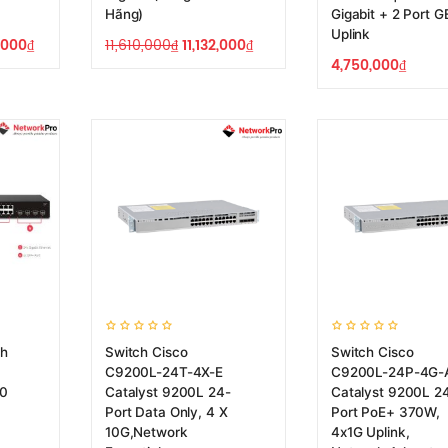
Hãng)
Gigabit + 2 Port G
Uplink
,000
₫
11,610,000
₫
11,132,000
₫
4,750,000
₫
ch
Switch Cisco
Switch Cisco
C9200L-24T-4X-E
C9200L-24P-4G-
10
Catalyst 9200L 24-
Catalyst 9200L 2
Port Data Only, 4 X
Port PoE+ 370W,
10G,Network
4x1G Uplink,