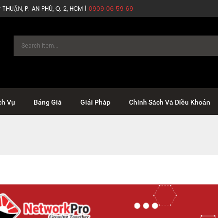
THUẬN, P. AN PHÚ, Q. 2, HCM |
0909 06 59 69
ch Vụ
Bảng Giá
Giải Pháp
Chính Sách Và Điều Khoản