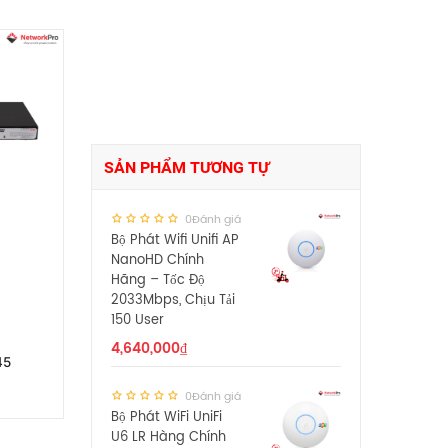
SẢN PHẨM TƯƠNG TỰ
0Đánh giá
Bộ Phát Wifi Unifi AP
NanoHD Chính
Hãng – Tốc Độ
2033Mbps, Chịu Tải
150 User
4,640,000
₫
45
0Đánh giá
Bộ Phát WiFi UniFi
U6 LR Hàng Chính