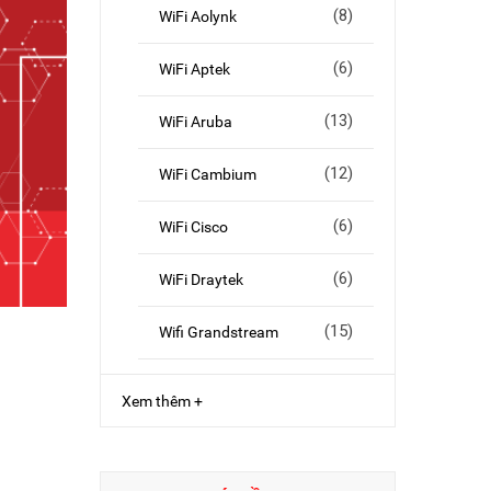
(8)
WiFi Aolynk
(6)
WiFi Aptek
(13)
WiFi Aruba
(12)
WiFi Cambium
(6)
WiFi Cisco
(6)
WiFi Draytek
(15)
Wifi Grandstream
Xem thêm +