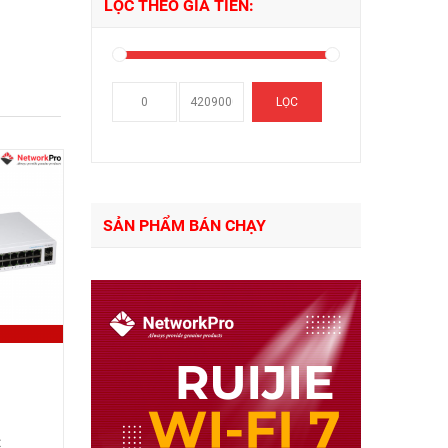
LỌC THEO GIÁ TIỀN:
Giá
Giá
LỌC
thấp
cao
nhất
nhất
SẢN PHẨM BÁN CHẠY
t