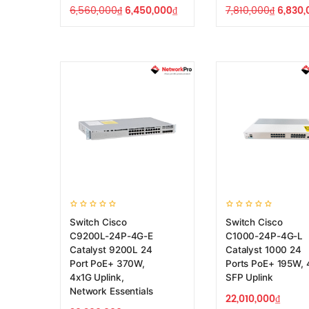
6,560,000
₫
6,450,000
₫
7,810,000
₫
6,830,
Switch Cisco
Switch Cisco
C9200L-24P-4G-E
C1000-24P-4G-L
Catalyst 9200L 24
Catalyst 1000 24
Port PoE+ 370W,
Ports PoE+ 195W, 
4x1G Uplink,
SFP Uplink
Network Essentials
22,010,000
₫