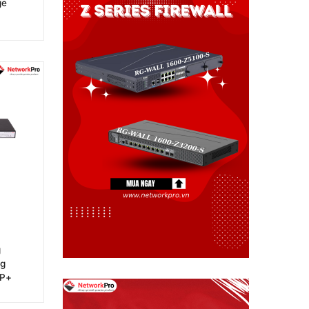
ge
g
ng
FP+