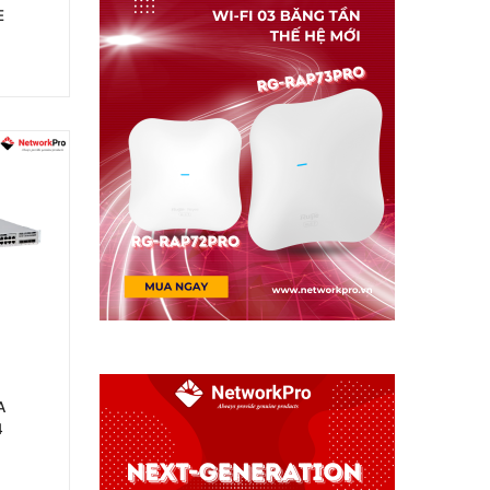
E
A
4