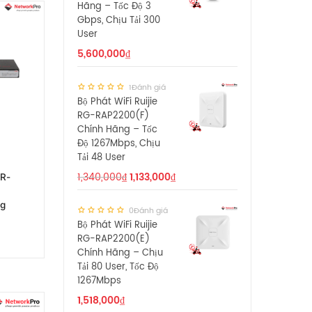
Hãng – Tốc Độ 3
Gbps, Chịu Tải 300
User
5,600,000
₫
1Đánh giá
Bộ Phát WiFi Ruijie
RG-RAP2200(F)
Chính Hãng – Tốc
Độ 1267Mbps, Chịu
Tải 48 User
1,340,000
₫
1,133,000
₫
R-
ng
0Đánh giá
Bộ Phát WiFi Ruijie
RG-RAP2200(E)
Chính Hãng – Chịu
Tải 80 User, Tốc Độ
1267Mbps
1,518,000
₫