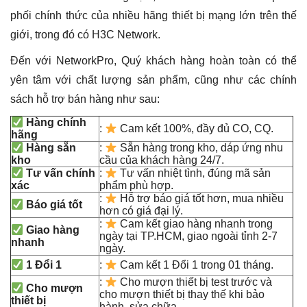
phối chính thức của nhiều hãng thiết bị mạng lớn trên thế
giới, trong đó có H3C Network.
Đến với NetworkPro, Quý khách hàng hoàn toàn có thể
yên tâm với chất lượng sản phẩm, cũng như các chính
sách hỗ trợ bán hàng như sau:
Hàng chính
:
Cam kết 100%, đầy đủ CO, CQ.
hãng
Hàng sẵn
:
Sẵn hàng trong kho, dáp ứng nhu
kho
cầu của khách hàng 24/7.
Tư vấn chính
:
Tư vấn nhiệt tình, đúng mã sản
xác
phẩm phù hợp.
:
Hỗ trợ báo giá tốt hơn, mua nhiều
Báo giá tốt
hơn có giá đại lý.
:
Cam kết giao hàng nhanh trong
Giao hàng
ngày tại TP.HCM, giao ngoài tỉnh 2-7
nhanh
ngày.
1 Đổi 1
:
Cam kết 1 Đổi 1 trong 01 tháng.
:
Cho mượn thiết bị test trước và
Cho mượn
cho mượn thiết bị thay thế khi bảo
thiết bị
hành, sửa chữa.