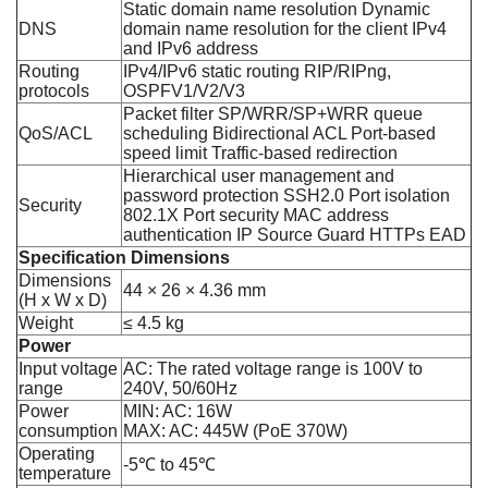
Static domain name resolution Dynamic
DNS
domain name resolution for the client IPv4
and IPv6 address
Routing
IPv4/IPv6 static routing RIP/RIPng,
protocols
OSPFV1/V2/V3
Packet filter SP/WRR/SP+WRR queue
QoS/ACL
scheduling Bidirectional ACL Port-based
speed limit Traffic-based redirection
Hierarchical user management and
password protection SSH2.0 Port isolation
Security
802.1X Port security MAC address
authentication IP Source Guard HTTPs EAD
Specification Dimensions
Dimensions
44 × 26 × 4.36 mm
(H x W x D)
Weight
≤ 4.5 kg
Power
Input voltage
AC: The rated voltage range is 100V to
range
240V, 50/60Hz
Power
MIN: AC: 16W
consumption
MAX: AC: 445W (PoE 370W)
Operating
-5℃ to 45℃
temperature