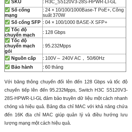
: H3C_S5120V3-28S-HPWR-LI-GL
SKU
: 24 × 10/100/1000Base-T PoE+, Công
Số cổng
suất 370W
mạng
: 04 × 100/1000 BASE-X SFP+
Số cổng SFP
Tốc độ
: 128 Gbps
chuyển mạch
Tốc độ
: 95.232Mpps
chuyển mạch
gói
: 100V～ 240V AC， 50/60Hz
Nguồn cấp
: 60 tháng
Bảo hành
Với băng thông chuyển đổi lên đến 128 Gbps và tốc độ
chuyển tiếp lên đến 95.232Mpps, Switch H3C S5120V3-
28S-HPWR-LI-GL đảm bảo truyền dữ liệu một cách nhanh
chóng và hiệu quả. Bảng địa chỉ MAC với khả năng chứa
đến 16K địa chỉ MAC giúp quản lý và điều hướng lưu
lượng mạng một cách hiệu quả.