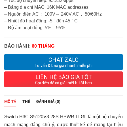
– Tốc độ chuyển tiếp: 95.232Mpps
– Bảng địa chỉ MAC: 16K MAC addresses
– Nguồn điện AC： 100V～ 240V AC， 50/60Hz
– Nhiệt độ hoạt động: -5 ° đến 45 ° C
– Độ ẩm hoạt động: 5% – 95%
BẢO HÀNH:
60 THÁNG
CHAT ZALO
Tư vấn & báo giá nhanh miễn phí
LIÊN HỆ BÁO GIÁ TỐT
Gọi điện để có giá thiết bị tốt hơn
MÔ TẢ
THẺ
ĐÁNH GIÁ (0)
Switch H3C S5120V3-28S-HPWR-LI-GL là một bộ chuyển
mạch mạng đáng chú ý, được thiết kế để mang lại hiệu