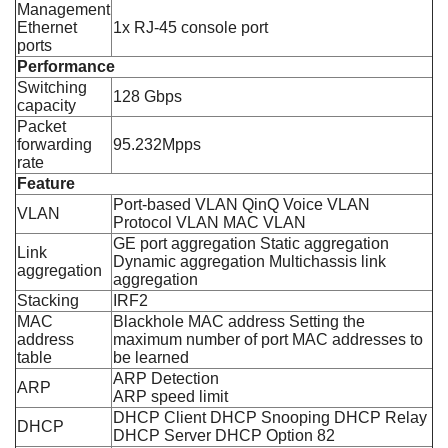
Management
Ethernet
1x RJ-45 console port
ports
Performance
Switching
128 Gbps
capacity
Packet
forwarding
95.232Mpps
rate
Feature
Port-based VLAN QinQ Voice VLAN
VLAN
Protocol VLAN MAC VLAN
GE port aggregation Static aggregation
Link
Dynamic aggregation Multichassis link
aggregation
aggregation
Stacking
IRF2
MAC
Blackhole MAC address Setting the
address
maximum number of port MAC addresses to
table
be learned
ARP Detection
ARP
ARP speed limit
DHCP Client DHCP Snooping DHCP Relay
DHCP
DHCP Server DHCP Option 82