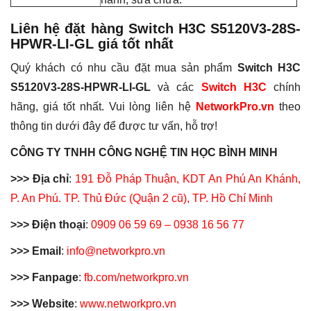
Liên hệ đặt hàng Switch H3C
S5120V3-28S-
HPWR-LI-GL
giá tốt nhất
Quý khách có nhu cầu đặt mua sản phẩm
Switch H3C
S5120V3-28S-HPWR-LI-GL
và các
Switch H3C
chính
hãng, giá tốt nhất. Vui lòng liên hệ
NetworkPro.vn
theo
thông tin dưới đây để được tư vấn, hỗ trợ!
CÔNG TY TNHH CÔNG NGHỆ TIN HỌC BÌNH MINH
>>> Địa chỉ
:
191 Đỗ Pháp Thuận, KDT An Phú An Khánh,
P. An Phú. TP. Thủ Đức (Quận 2 cũ), TP. Hồ Chí Minh
>>> Điện thoại
:
0909 06 59 69 – 0938 16 56 77
>>> Email
:
info@networkpro.vn
>>> Fanpage
:
fb.com/networkpro.vn
>>> Website
:
www.networkpro.vn