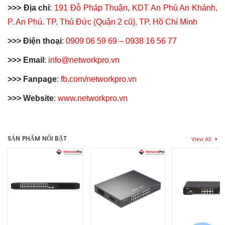
>>> Địa chỉ
:
191 Đỗ Pháp Thuận, KDT An Phú An Khánh,
P. An Phú. TP. Thủ Đức (Quận 2 cũ), TP. Hồ Chí Minh
>>> Điện thoại
:
0909 06 59 69 – 0938 16 56 77
>>> Email
:
info@networkpro.vn
>>> Fanpage
:
fb.com/networkpro.vn
>>> Website
:
www.networkpro.vn
Thẻ:
h3c
,
h3c switch
,
managed switch
,
switch 24
,
switch 24 p
,
Chưa có đánh giá nào.
switch 24 port
,
switch 24 port 10 100 1000
,
switch 24 port 1g
,
switch 24 port gigabit
,
switch 24 port managed
,
switch 24 port
SẢN PHẨM NỔI BẬT
View All
poe
,
switch 24g
,
switch h3c
,
switch layer 2
,
switch PoE
,
switch
Hãy là người đầu tiên nhận xét “Switch H3C S1600V2-26S-
poe 24 port
HPWR Chính Hãng Việt Nam | 24 Cổng PoE+, 02 Cổng SFP+”
Bạn phải
bđăng nhập
để gửi đánh giá.