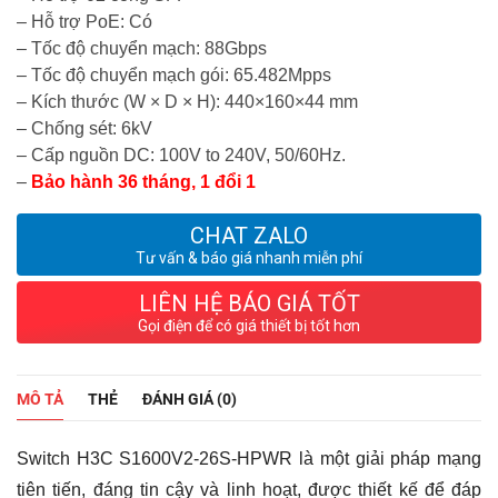
– Hỗ trợ PoE: Có
– Tốc độ chuyển mạch: 88Gbps
– Tốc độ chuyển mạch gói: 65.482Mpps
– Kích thước (W × D × H): 440×160×44 mm
– Chống sét: 6kV
– Cấp nguồn DC: 100V to 240V, 50/60Hz.
–
Bảo hành 36 tháng, 1 đổi 1
CHAT ZALO
Tư vấn & báo giá nhanh miễn phí
LIÊN HỆ BÁO GIÁ TỐT
Gọi điện để có giá thiết bị tốt hơn
MÔ TẢ
THẺ
ĐÁNH GIÁ (0)
Switch H3C S1600V2-26S-HPWR là một giải pháp mạng
tiên tiến, đáng tin cậy và linh hoạt, được thiết kế để đáp