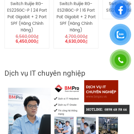
Switch Ruijie RG-
Switch Ruijie RG-
Switch Ruijie
ES226GC-P | 24 Port
ES218GC-P | 16 Port
S1920-9GT1SF
PoE Gigabit + 2 Port
PoE Gigabit + 2 Port
SPF (Hàng Chính
SPF (Hàng Chính
Hãng)
Hãng)
6,560,000
₫
4,700,000
₫
6,450,000
₫
4,630,000
₫
Dịch vụ IT chuyên nghiệp