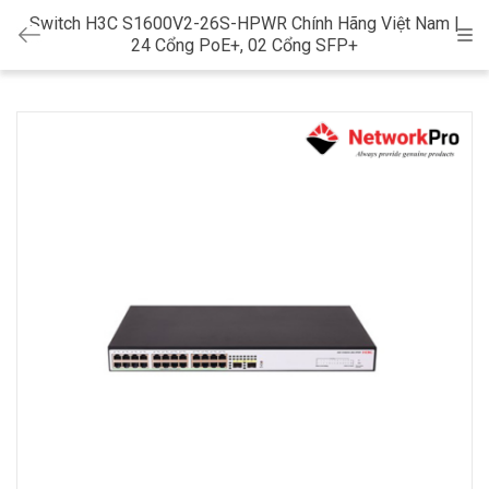
Switch H3C S1600V2-26S-HPWR Chính Hãng Việt Nam |
Cat
24 Cổng PoE+, 02 Cổng SFP+