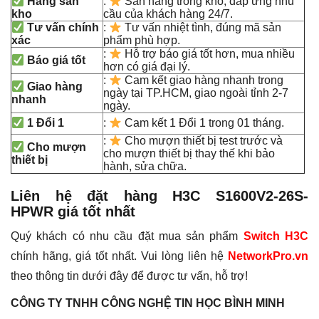
Hàng sẵn
:
Sẵn hàng trong kho, dáp ứng nhu
kho
cầu của khách hàng 24/7.
Tư vấn chính
:
Tư vấn nhiệt tình, đúng mã sản
xác
phẩm phù hợp.
:
Hỗ trợ báo giá tốt hơn, mua nhiều
Báo giá tốt
hơn có giá đại lý.
:
Cam kết giao hàng nhanh trong
Giao hàng
ngày tại TP.HCM, giao ngoài tỉnh 2-7
nhanh
ngày.
1 Đổi 1
:
Cam kết 1 Đổi 1 trong 01 tháng.
:
Cho mượn thiết bị test trước và
Cho mượn
cho mượn thiết bị thay thế khi bảo
thiết bị
hành, sửa chữa.
Liên hệ đặt hàng H3C S1600V2-26S-
HPWR
giá tốt nhất
Quý khách có nhu cầu đặt mua sản phẩm
Switch H3C
chính hãng, giá tốt nhất. Vui lòng liên hệ
NetworkPro.vn
theo thông tin dưới đây để được tư vấn, hỗ trợ!
CÔNG TY TNHH CÔNG NGHỆ TIN HỌC BÌNH MINH