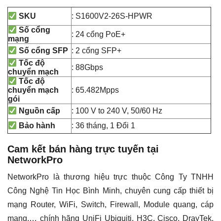
: S1600V2-26S-HPWR
SKU
Số cổng
: 24 cổng PoE+
mạng
: 2 cổng SFP+
Số cổng SFP
Tốc độ
: 88Gbps
chuyển mạch
Tốc độ
: 65.482Mpps
chuyển mạch
gói
: 100 V to 240 V, 50/60 Hz
Nguồn cấp
: 36 tháng, 1 Đổi 1
Bảo hành
Cam kết bán hàng trực tuyến tại
NetworkPro
NetworkPro là thương hiệu trực thuộc Công Ty TNHH
Công Nghệ Tin Học Bình Minh, chuyên cung cấp thiết bị
mạng Router, WiFi, Switch, Firewall, Module quang, cáp
mạng,… chính hãng UniFi Ubiquiti, H3C, Cisco, DrayTek,