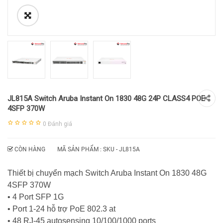
JL815A Switch Aruba Instant On 1830 48G 24P CLASS4 POE
4SFP 370W
0
Đánh giá
CÒN HÀNG
MÃ SẢN PHẨM : SKU -
JL815A
Thiết bị chuyển mạch Switch Aruba Instant On 1830 48G
4SFP 370W
• 4 Port SFP 1G
• Port 1-24 hỗ trợ PoE 802.3 at
• 48 RJ-45 autosensing 10/100/1000 ports