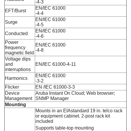
-4-3
EN/IEC 61000
EFT/Burst
-4-4
EN/IEC 61000
Surge
-4-5
EN/IEC 61000
Conducted
-4-6
Power
EN/IEC 61000
frequency
-4-8
magnetic field
Voltage dips
and
EN/IEC 61000-4-11
interruptions
EN/IEC 61000
Harmonics
-3-2
Flicker
EN /IEC 61000-3-3
Device
Aruba Instant On Cloud; Web browser;
Management
SNMP Manager
Mounting
Mounts in an EIAstandard 19 in. telco rack
or equipment cabinet. 2-post rack kit
included
Supports table-top mounting