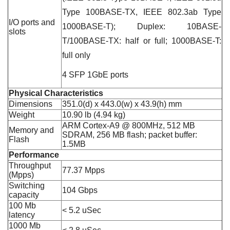
Type 100BASE-TX, IEEE 802.3ab Type
I/O ports and
1000BASE-T); Duplex: 10BASE-
slots
T/100BASE-TX: half or full; 1000BASE-T:
full only
4 SFP 1GbE ports
Physical Characteristics
Dimensions
351.0(d) x 443.0(w) x 43.9(h) mm
Weight
10.90 lb (4.94 kg)
ARM Cortex-A9 @ 800MHz, 512 MB
Memory and
SDRAM, 256 MB flash; packet buffer:
Flash
1.5MB
Performance
Throughput
77.37 Mpps
(Mpps)
Switching
104 Gbps
capacity
100 Mb
< 5.2 uSec
latency
1000 Mb