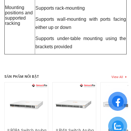
Mounting
Supports rack-mounting
positions and
supported
Supports wall-mounting with ports facing
racking
either up or down
Supports under-table mounting using the
brackets provided
Chưa có đánh giá nào.
SẢN PHẨM NỔI BẬT
View All
Hãy là người đầu tiên nhận xét “JL815A Switch Aruba Instant
On 1830 48G 24P CLASS4 POE 4SFP 370W”
Bạn phải
bđăng nhập
để gửi đánh giá.
JL808A Switch Aruba
JL814A Switch Aruba
R8R50A Swi