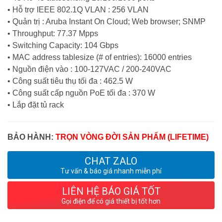
• Hỗ trợ IEEE 802.1Q VLAN : 256 VLAN
• Quản trị : Aruba Instant On Cloud; Web browser; SNMP
• Throughput: 77.37 Mpps
• Switching Capacity: 104 Gbps
• MAC address tablesize (# of entries): 16000 entries
• Nguồn điện vào : 100-127VAC / 200-240VAC
• Công suất tiêu thụ tối đa : 462.5 W
• Công suất cấp nguồn PoE tối đa : 370 W
• Lắp đặt tủ rack
BẢO HÀNH:
TRỌN VÒNG ĐỜI SẢN PHẨM (LIFETIME)
CHAT ZALO
Tư vấn & báo giá nhanh miễn phí
LIÊN HỆ BÁO GIÁ TỐT
Gọi điện để có giá thiết bị tốt hơn