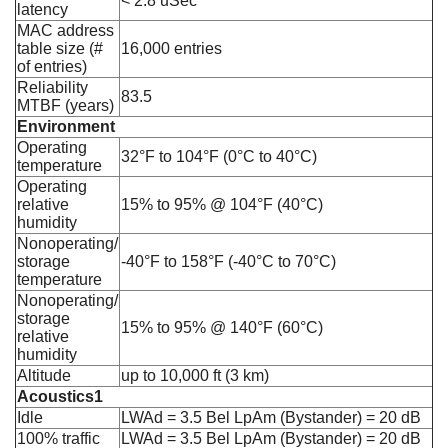
< 2.8 uSec
latency
MAC address
table size (#
16,000 entries
of entries)
Reliability
83.5
MTBF (years)
Environment
Operating
32°F to 104°F (0°C to 40°C)
temperature
Operating
relative
15% to 95% @ 104°F (40°C)
humidity
Nonoperating/
storage
-40°F to 158°F (-40°C to 70°C)
temperature
Nonoperating/
storage
15% to 95% @ 140°F (60°C)
relative
humidity
Altitude
up to 10,000 ft (3 km)
Acoustics1
Idle
LWAd = 3.5 Bel LpAm (Bystander) = 20 dB
100% traffic
LWAd = 3.5 Bel LpAm (Bystander) = 20 dB