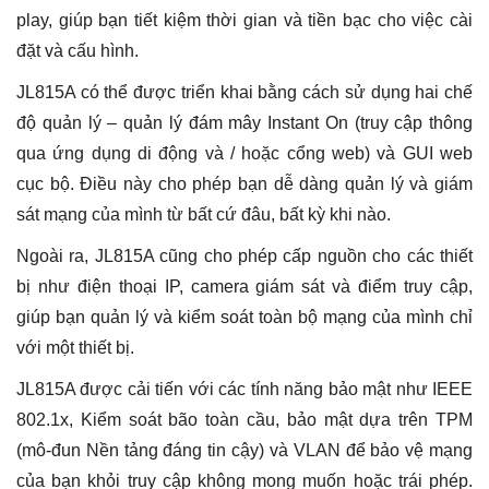
play, giúp bạn tiết kiệm thời gian và tiền bạc cho việc cài
đặt và cấu hình.
JL815A có thể được triển khai bằng cách sử dụng hai chế
độ quản lý – quản lý đám mây Instant On (truy cập thông
qua ứng dụng di động và / hoặc cổng web) và GUI web
cục bộ. Điều này cho phép bạn dễ dàng quản lý và giám
sát mạng của mình từ bất cứ đâu, bất kỳ khi nào.
Ngoài ra, JL815A cũng cho phép cấp nguồn cho các thiết
bị như điện thoại IP, camera giám sát và điểm truy cập,
giúp bạn quản lý và kiểm soát toàn bộ mạng của mình chỉ
với một thiết bị.
JL815A được cải tiến với các tính năng bảo mật như IEEE
802.1x, Kiểm soát bão toàn cầu, bảo mật dựa trên TPM
(mô-đun Nền tảng đáng tin cậy) và VLAN để bảo vệ mạng
của bạn khỏi truy cập không mong muốn hoặc trái phép.