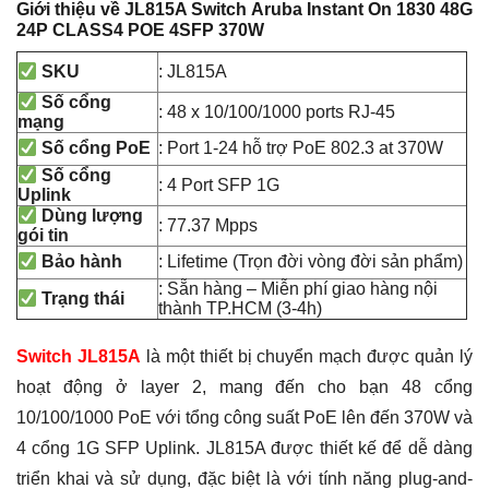
Giới thiệu về JL815A Switch Aruba Instant On 1830 48G
24P CLASS4 POE 4SFP 370W
: JL815A
SKU
Số cổng
: 48 x 10/100/1000 ports RJ-45
mạng
: Port 1-24 hỗ trợ PoE 802.3 at 370W
Số cổng PoE
Số cổng
: 4 Port SFP 1G
Uplink
Dùng lượng
: 77.37 Mpps
gói tin
: Lifetime (Trọn đời vòng đời sản phẩm)
Bảo hành
: Sẵn hàng – Miễn phí giao hàng nội
Trạng thái
thành TP.HCM (3-4h)
Switch JL815A
là một thiết bị chuyển mạch được quản lý
hoạt động ở layer 2, mang đến cho bạn 48 cổng
10/100/1000 PoE với tổng công suất PoE lên đến 370W và
4 cổng 1G SFP Uplink. JL815A được thiết kế để dễ dàng
triển khai và sử dụng, đặc biệt là với tính năng plug-and-