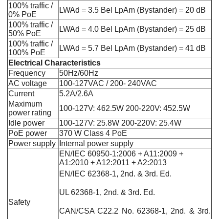
100% traffic /
LWAd = 3.5 Bel LpAm (Bystander) = 20 dB
0% PoE
100% traffic /
LWAd = 4.0 Bel LpAm (Bystander) = 25 dB
50% PoE
100% traffic /
LWAd = 5.7 Bel LpAm (Bystander) = 41 dB
100% PoE
Electrical Characteristics
Frequency
50Hz/60Hz
AC voltage
100-127VAC / 200- 240VAC
Current
5.2A/2.6A
Maximum
100-127V: 462.5W 200-220V: 452.5W
power rating
Idle power
100-127V: 25.8W 200-220V: 25.4W
PoE power
370 W Class 4 PoE
Power supply
Internal power supply
EN/IEC 60950-1:2006 + A11:2009 +
A1:2010 + A12:2011 + A2:2013
EN/IEC 62368-1, 2nd. & 3rd. Ed.
UL 62368-1, 2nd. & 3rd. Ed.
Safety
CAN/CSA C22.2 No. 62368-1, 2nd. & 3rd.