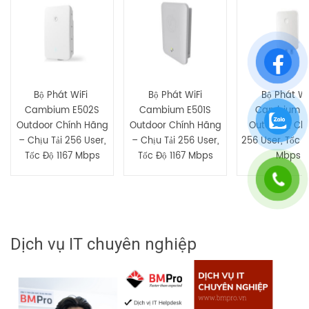
Bạn phải
bđăng nhập
để gửi đánh giá.
​Bộ Phát WiFi ​
Bộ Phát WiFi
​Bộ Phát Wi
Cambium E502S
Cambium E501S
Cambium E
Outdoor Chính Hãng
Outdoor Chính Hãng
Outdoor | Chị
– Chịu Tải 256 User,
– Chịu Tải 256 User,
256 User, Tốc Đ
Tốc Độ 1167 Mbps
Tốc Độ 1167 Mbps
Mbps
Dịch vụ IT chuyên nghiệp