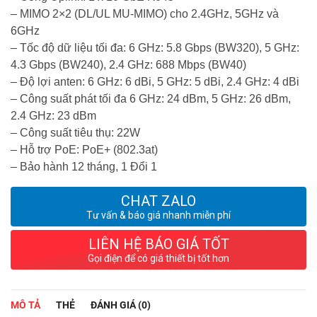
– MIMO 2×2 (DL/UL MU-MIMO) cho 2.4GHz, 5GHz và
6GHz
– Tốc độ dữ liệu tối đa: 6 GHz: 5.8 Gbps (BW320), 5 GHz:
4.3 Gbps (BW240), 2.4 GHz: 688 Mbps (BW40)
– Độ lợi anten: 6 GHz: 6 dBi, 5 GHz: 5 dBi, 2.4 GHz: 4 dBi
– Công suất phát tối đa 6 GHz: 24 dBm, 5 GHz: 26 dBm,
2.4 GHz: 23 dBm
– Công suất tiêu thụ: 22W
– Hỗ trợ PoE: PoE+ (802.3at)
– Bảo hành 12 tháng, 1 Đổi 1
CHAT ZALO
Tư vấn & báo giá nhanh miễn phí
LIÊN HỆ BÁO GIÁ TỐT
Gọi điện để có giá thiết bị tốt hơn
MÔ TẢ
THẺ
ĐÁNH GIÁ (0)