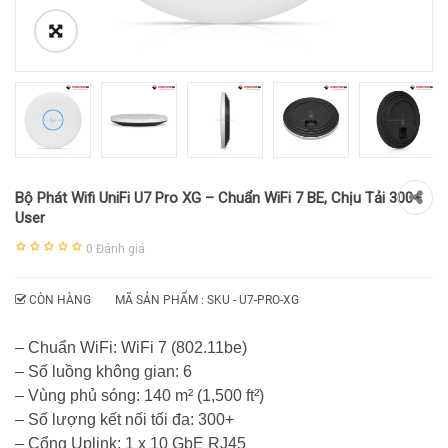
Bộ Phát Wifi UniFi U7 Pro XG – Chuẩn WiFi 7 BE, Chịu Tải 300+
User
0
Đánh giá
CÒN HÀNG
MÃ SẢN PHẨM : SKU -
U7-PRO-XG
– Chuẩn WiFi: WiFi 7 (802.11be)
– Số luồng không gian: 6
– Vùng phủ sóng: 140 m² (1,500 ft²)
– Số lượng kết nối tối đa: 300+
– Cổng Uplink: 1 x 10 GbE RJ45