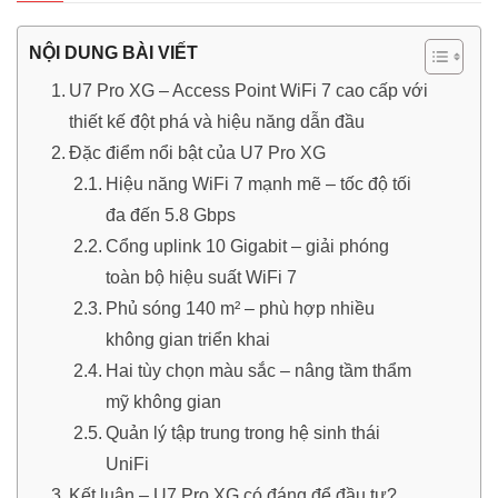
NỘI DUNG BÀI VIẾT
U7 Pro XG – Access Point WiFi 7 cao cấp với
thiết kế đột phá và hiệu năng dẫn đầu
Đặc điểm nổi bật của U7 Pro XG
Hiệu năng WiFi 7 mạnh mẽ – tốc độ tối
đa đến 5.8 Gbps
Cổng uplink 10 Gigabit – giải phóng
toàn bộ hiệu suất WiFi 7
Phủ sóng 140 m² – phù hợp nhiều
không gian triển khai
Hai tùy chọn màu sắc – nâng tầm thẩm
mỹ không gian
Quản lý tập trung trong hệ sinh thái
UniFi
Kết luận – U7 Pro XG có đáng để đầu tư?