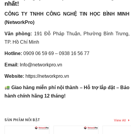
nhất!
CÔNG TY TNHH CÔNG NGHỆ TIN HỌC BÌNH MINH
(NetworkPro)
Văn phòng:
191 Đỗ Pháp Thuận, Phường Bình Trưng,
TP. Hồ Chí Minh
Hotline:
0909 06 59 69 – 0938 16 56 77
Email:
Info@networkpro.vn
Website:
https://networkpro.vn
Giao hàng miễn phí nội thành – Hỗ trợ lắp đặt – Bảo
hành chính hãng 12 tháng!
Thẻ:
access point 10gbe
,
access point wifi 7
,
bộ phát wifi unifi
,
Chưa có đánh giá nào.
u7 pro xg
,
unifi 7 series
,
wifi 7 tốc độ cao
,
wifi 7 unifi
SẢN PHẨM NỔI BẬT
View All
Hãy là người đầu tiên nhận xét “Bộ phát wifi UniFi U7 Pro XG –
Chuẩn WiFi 7 BE, Chịu tải 300+ User”