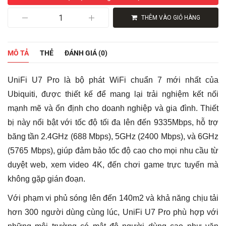
Bộ
THÊM VÀO GIỎ HÀNG
phát
wifi
Unifi
U7
MÔ TẢ
THẺ
ĐÁNH GIÁ (0)
Pro
(U7-
Pro)
UniFi U7 Pro là bộ phát WiFi chuẩn 7 mới nhất của
-
Chuẩn
Ubiquiti, được thiết kế để mang lại trải nghiệm kết nối
WiFi
mạnh mẽ và ổn định cho doanh nghiệp và gia đình. Thiết
7
BE,
bị này nổi bật với tốc độ tối đa lên đến 9335Mbps, hỗ trợ
Chịu
băng tần 2.4GHz (688 Mbps), 5GHz (2400 Mbps), và 6GHz
tải
300+
(5765 Mbps), giúp đảm bảo tốc độ cao cho mọi nhu cầu từ
User,
duyệt web, xem video 4K, đến chơi game trực tuyến mà
Tốc
Độ
không gặp gián đoạn.
9335Mbps
số
Với phạm vi phủ sóng lên đến 140m2 và khả năng chịu tải
lượng
hơn 300 người dùng cùng lúc, UniFi U7 Pro phù hợp với