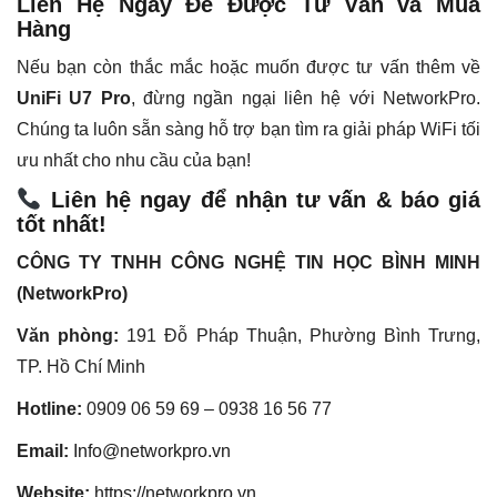
Liên Hệ Ngay Để Được Tư Vấn và Mua
Hàng
Nếu bạn còn thắc mắc hoặc muốn được tư vấn thêm về
UniFi U7 Pro
, đừng ngần ngại liên hệ với NetworkPro.
Chúng ta luôn sẵn sàng hỗ trợ bạn tìm ra giải pháp WiFi tối
ưu nhất cho nhu cầu của bạn!
Liên hệ ngay để nhận tư vấn & báo giá
tốt nhất!
CÔNG TY TNHH CÔNG NGHỆ TIN HỌC BÌNH MINH
(NetworkPro)
Văn phòng:
191 Đỗ Pháp Thuận, Phường Bình Trưng,
TP. Hồ Chí Minh
Hotline:
0909 06 59 69 – 0938 16 56 77
Email:
Info@networkpro.vn
Website:
https://networkpro.vn