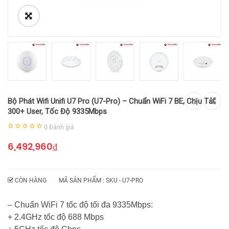
Bộ Phát Wifi Unifi U7 Pro (U7-Pro) – Chuẩn WiFi 7 BE, Chịu Tải
300+ User, Tốc Độ 9335Mbps
0
Đánh giá
6,492,960
₫
CÒN HÀNG
MÃ SẢN PHẨM : SKU -
U7-PRO
– Chuẩn WiFi 7 tốc độ tối đa 9335Mbps:
+ 2.4GHz tốc độ 688 Mbps