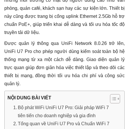
những môi trường có mật độ người dùng cao như văn
phòng, quán café, khách sạn hay các sự kiện lớn. Thiết bị
này cũng được trang bị cổng uplink Ethernet 2.5Gb hỗ trợ
chuẩn PoE+, giúp triển khai dễ dàng và tối ưu hóa tốc độ
truyền tải dữ liệu.
Được quản lý thông qua UniFi Network 8.0.26 trở lên,
UniFi U7 Pro cho phép người dùng kiểm soát toàn bộ hệ
thống mạng từ xa một cách dễ dàng. Giao diện quản lý
trực quan giúp đơn giản hóa việc thiết lập và theo dõi các
thiết bị mạng, đồng thời tối ưu hóa chi phí và công sức
quản lý.
NỘI DUNG BÀI VIẾT
Bộ phát WiFi UniFi U7 Pro: Giải pháp WiFi 7
tiên tiến cho doanh nghiệp và gia đình
Tổng quan về UniFi U7 Pro và Chuẩn WiFi 7