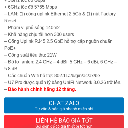
+ 5GHz tốc độ Gbps
+ 6GHz tốc độ 5765 Mbps
– LAN: (1) cổng uplink Ethernet 2.5Gb & (1) nút Factory
Reset
– Phạm vi phủ sóng 140m2
– Khả năng chịu tải hơn 300 users
– Cổng Uplink RJ45 2.5 GbE hỗ trợ cấp nguồn chuẩn
PoE+
– Công suất tiêu thụ: 21W
– Độ lợi anten: 2.4 GHz – 4 dBi, 5 GHz – 6 dBi, 6 GHz –
5.8 dBi
– Các chuẩn Wifi hỗ trợ: 802.11a/b/g/n/ac/ax/be
– U7 Pro được quản lý bằng UniFi Network 8.0.26 trở lên.
–
Bảo hành chính hãng 12 tháng.
CHAT ZALO
Tư vấn & báo giá nhanh miễn phí
LIÊN HỆ BÁO GIÁ TỐT
Gọi điện để có giá thiết bị tốt hơn