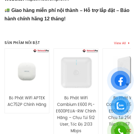
Giao hàng miễn phí nội thành – Hỗ trợ lắp đặt – Bảo
hành chính hãng 12 tháng!
Thẻ:
U7-Pro
,
unifi 7 pro
,
unifi U7 Pro
,
unifi ubiquiti
,
unifi wifi 7
,
wifi
Chưa có đánh giá nào.
7
SẢN PHẨM NỔI BẬT
View All
Hãy là người đầu tiên nhận xét “Bộ phát wifi Unifi U7 Pro (U7-
Pro) – Chuẩn WiFi 7 BE, Chịu tải 300+ User, Tốc Độ 9335Mbps”
Bạn phải
bđăng nhập
để gửi đánh giá.
Bộ Phát WiFi APTEK
Bộ Phát WiFi
Bộ Phát Wi
AC752P Chính Hãng
Cambium E600 PL-
Cambium E50
E600PEUA-RW Chính
E500EUCA-R
Hãng – Chịu Tải 512
Chịu Tải 256 
User, Tốc Độ 2133
Tốc Độ 1167 
10,130,00
Mbps