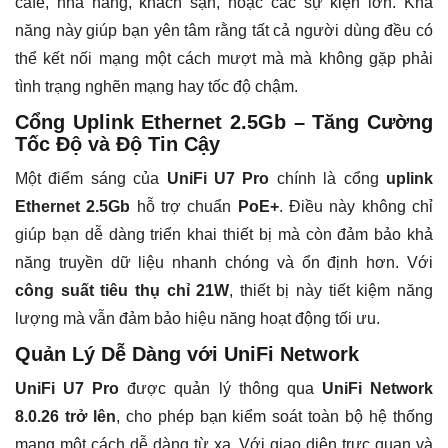
café, nhà hàng, khách sạn, hoặc các sự kiện lớn. Khả
năng này giúp bạn yên tâm rằng tất cả người dùng đều có
thể kết nối mạng một cách mượt mà mà không gặp phải
tình trạng nghẽn mạng hay tốc độ chậm.
Cổng Uplink Ethernet 2.5Gb – Tăng Cường
Tốc Độ và Độ Tin Cậy
Một điểm sáng của
UniFi U7 Pro
chính là cổng
uplink
Ethernet 2.5Gb
hỗ trợ chuẩn
PoE+
. Điều này không chỉ
giúp bạn dễ dàng triển khai thiết bị mà còn đảm bảo khả
năng truyền dữ liệu nhanh chóng và ổn định hơn. Với
công suất tiêu thụ chỉ 21W
, thiết bị này tiết kiệm năng
lượng mà vẫn đảm bảo hiệu năng hoạt động tối ưu.
Quản Lý Dễ Dàng với UniFi Network
UniFi U7 Pro
được quản lý thông qua
UniFi Network
8.0.26 trở lên
, cho phép bạn kiểm soát toàn bộ hệ thống
mạng một cách dễ dàng từ xa. Với giao diện trực quan và