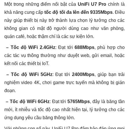
Một trong những điểm nổi bật của
UniFi U7 Pro
chính là
khả năng cung cấp
tốc độ tối đa lên đến 9335Mbps
. Điều
này giúp thiết bị này trở thành lựa chọn lý tưởng cho các
không gian có mật độ người dùng cao như văn phòng,
quán café, hoặc thậm chí là các sự kiện lớn.
– Tốc độ WiFi 2.4GHz
: Đạt tới
688Mbps
, phù hợp cho
các tác vụ thông thường như duyệt web, gửi email, hoặc
kết nối các thiết bị IoT.
– Tốc độ WiFi 5GHz
: Đạt tới
2400Mbps
, giúp bạn trải
nghiệm video 4K, chơi game trực tuyến mà không bị gián
đoạn.
– Tốc độ WiFi 6GHz
: Đạt tới
5765Mbps
, đây là băng tần
mới, ít nhiễu và tốc độ cao nhất hiện tại, lý tưởng cho các
ứng dụng yêu cầu băng thông lớn.
Với những con số này, UniFi U7 Pro đảm bảo đáp ứng mọi