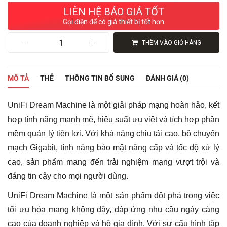
LIÊN HỆ BÁO GIÁ TỐT
Gọi điện để có giá thiết bị tốt hơn
Ubiquiti
THÊM VÀO GIỎ HÀNG
UniFi
Dream
Machine
(UDM)
MÔ TẢ
THẺ
THÔNG TIN BỔ SUNG
ĐÁNH GIÁ (0)
Chính
Hãng
số
UniFi Dream Machine là một giải pháp mạng hoàn hảo, kết
lượng
hợp tính năng mạnh mẽ, hiệu suất ưu việt và tích hợp phần
mềm quản lý tiện lợi. Với khả năng chịu tải cao, bộ chuyển
mạch Gigabit, tính năng bảo mật nâng cấp và tốc độ xử lý
cao, sản phẩm mang đến trải nghiệm mạng vượt trội và
đáng tin cậy cho mọi người dùng.
UniFi Dream Machine là một sản phẩm đột phá trong việc
tối ưu hóa mạng không dây, đáp ứng nhu cầu ngày càng
cao của doanh nghiệp và hộ gia đình. Với sự cấu hình tập