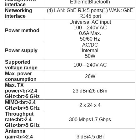
EthernetBluetooth
interface
Networking
(4) LAN: GbE RJ45 ports(1) WAN: GbE
interface
RJ45 port
Universal AC input
100—240V AC
Power method
0.6A Max.
50/60 Hz
AC/DC
Power supply
internal
50W
Supported
100—240V AC
voltage range
Max. power
26W
consumption
Max. TX
power<br>2.4
23 dBm26 dBm
GHz<br>5 GHz
MIMO<br>2.4
2 x 24 x 4
GHz<br>5 GHz
Throughput
rate<br>2.4
300 Mbps1.7 Gbps
GHz<br>5 GHz
Antenna
gain<br>2.4
3 dBi4.5 dBi