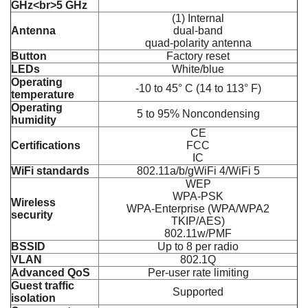
GHz<br>5 GHz
(1) Internal
Antenna
dual-band
quad-polarity antenna
Button
Factory reset
LEDs
White/blue
Operating
-10 to 45° C (14 to 113° F)
temperature
Operating
5 to 95% Noncondensing
humidity
CE
Certifications
FCC
IC
WiFi standards
802.11a/b/gWiFi 4/WiFi 5
WEP
WPA-PSK
Wireless
WPA-Enterprise (WPA/WPA2
security
TKIP/AES)
802.11w/PMF
BSSID
Up to 8 per radio
VLAN
802.1Q
Advanced QoS
Per-user rate limiting
Guest traffic
Supported
isolation