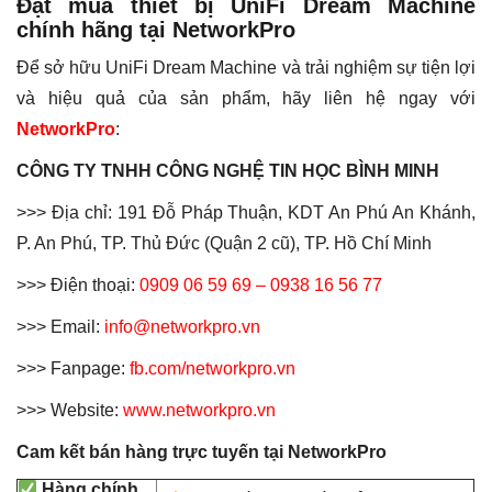
Đặt mua thiết bị UniFi Dream Machine
chính hãng tại NetworkPro
Để sở hữu UniFi Dream Machine và trải nghiệm sự tiện lợi
và hiệu quả của sản phẩm, hãy liên hệ ngay với
NetworkPro
:
CÔNG TY TNHH CÔNG NGHỆ TIN HỌC BÌNH MINH
>>> Địa chỉ: 191 Đỗ Pháp Thuận, KDT An Phú An Khánh,
P. An Phú, TP. Thủ Đức (Quận 2 cũ), TP. Hồ Chí Minh
>>> Điện thoại:
0909 06 59 69
–
0938 16 56 77
>>> Email:
info@networkpro.vn
>>> Fanpage:
fb.com/networkpro.vn
>>> Website:
www.networkpro.vn
Cam kết bán hàng trực tuyến tại NetworkPro
Hàng chính