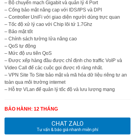
– Bộ chuyển mạch Gigabit và quản lý 4 Port
– Cổng bảo mật nâng cap với IDS/IPS và DPI
– Controller UniFi với giao diện người dùng trực quan
– Tốc độ xử lý cao với Chip lõi tứ 1.7Ghz
– Bảo mật tốt
– Chính sách tường lửa nâng cao
– QoS tự động
– Mức độ ưu tiên QoS
– Được xếp hàng đầu được chỉ định cho traffic VoIP và
Video Call để các cuộc gọi được rõ ràng nhất.
– VPN Site To Site bảo mật và mã hóa dữ liệu riêng tư an
toàn qua môi trường internet
– Hỗ trợ VLan để quản lý tốc độ và lưu lượng mạng
BẢO HÀNH: 12 THÁNG
CHAT ZALO
Tư vấn & báo giá nhanh miễn phí