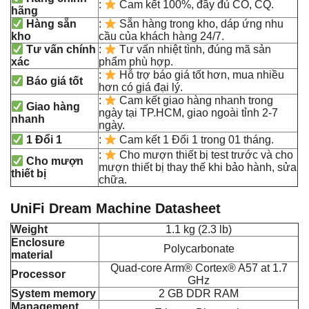
:
Cam kết 100%, đầy đủ CO, CQ.
hãng
Hàng sẵn
:
Sẵn hàng trong kho, dáp ứng nhu
kho
cầu của khách hàng 24/7.
Tư vấn chính
:
Tư vấn nhiệt tình, đúng mã sản
xác
phẩm phù hợp.
:
Hỗ trợ báo giá tốt hơn, mua nhiều
Báo giá tốt
hơn có giá đại lý.
:
Cam kết giao hàng nhanh trong
Giao hàng
ngày tại TP.HCM, giao ngoài tỉnh 2-7
nhanh
ngày.
1 Đổi 1
:
Cam kết 1 Đổi 1 trong 01 tháng.
:
Cho mượn thiết bị test trước và cho
Cho mượn
mượn thiết bị thay thế khi bảo hành, sửa
thiết bị
chữa.
UniFi Dream Machine Datasheet
Weight
1.1 kg (2.3 lb)
Enclosure
Polycarbonate
material
Quad-core Arm® Cortex® A57 at 1.7
Processor
GHz
System memory
2 GB DDR RAM
Management