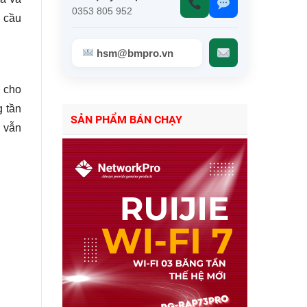
0353 805 952
u cầu
hsm@bmpro.vn
g cho
g tần
SẢN PHẨM BÁN CHẠY
 vẫn