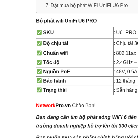
Đặt mua bộ phát WiFi UniFi U6 Pro
Bộ phát wifi UniFi U6 PRO
: U6_PRO
SKU
: Chịu tải 
Độ chịu tải
: 802.11ax 
Chuẩn wifi
: 2.4GHz –
Tốc độ
: 48V, 0.5
Nguồn PoE
: 12 tháng
Bảo hành
: Sẵn hàng
Trạng thái
Network
Pro.vn
Chào Bạn!
Bạn đang cần tìm bộ phát sóng WiFi 6 tiê
trường doanh nghiệp hỗ trợ lên tới 300 clien
Bạn muốn mua sản phẩm chính hãng với chi 