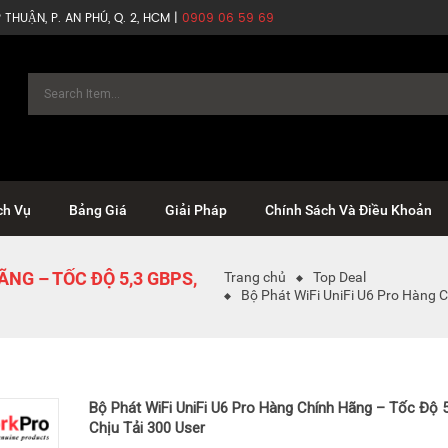
THUẬN, P. AN PHÚ, Q. 2, HCM |
0909 06 59 69
ch Vụ
Bảng Giá
Giải Pháp
Chính Sách Và Điều Khoản
ÃNG – TỐC ĐỘ 5,3 GBPS,
Trang chủ
Top Deal
Bộ Phát WiFi UniFi U6 Pro Hàng C
Bộ Phát WiFi UniFi U6 Pro Hàng Chính Hãng – Tốc Độ 5
Chịu Tải 300 User