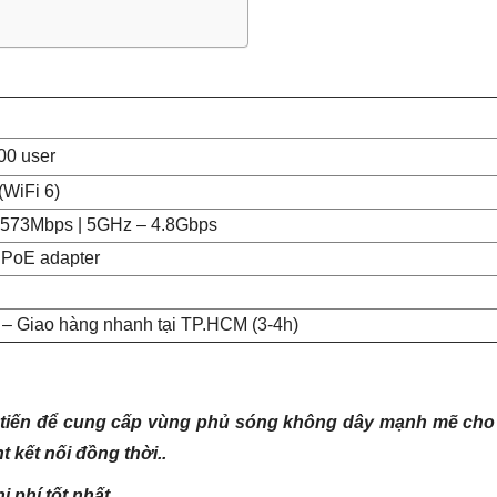
300 user
(WiFi 6)
 573Mbps | 5GHz – 4.8Gbps
A PoE adapter
 – Giao hàng nhanh tại TP.HCM (3-4h)
n tiến để cung cấp vùng phủ sóng không dây mạnh mẽ cho
t kết nối đồng thời..
phí tốt nhất.