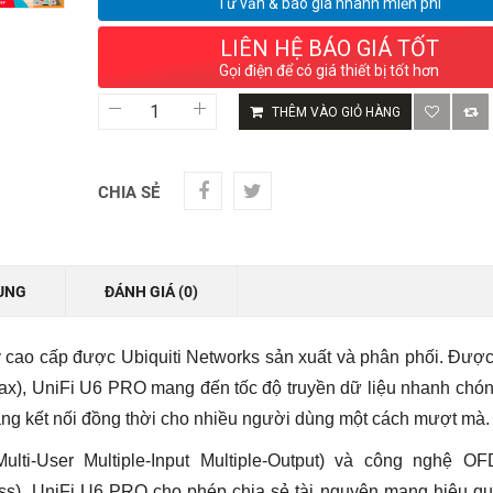
Tư vấn & báo giá nhanh miễn phí
LIÊN HỆ BÁO GIÁ TỐT
Gọi điện để có giá thiết bị tốt hơn
Bộ
THÊM VÀO GIỎ HÀNG
Phát
WiFi
UniFi
U6
CHIA SẺ
Pro
Hàng
Chính
Hãng
-
UNG
ĐÁNH GIÁ (0)
Tốc
Độ
5,3
 cao cấp được Ubiquiti Networks sản xuất và phân phối. Đượ
Gbps,
Chịu
1ax), UniFi U6 PRO mang đến tốc độ truyền dữ liệu nhanh chó
Tải
ăng kết nối đồng thời cho nhiều người dùng một cách mượt mà.
300
User
số
ti-User Multiple-Input Multiple-Output) và công nghệ O
lượng
ess), UniFi U6 PRO cho phép chia sẻ tài nguyên mạng hiệu q