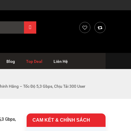
Blog
Top Deal
Liên Hệ
hính Hãng – Tốc Độ 5,3 Gbps, Chịu Tải 300 User
,3 Gbps,
CAM KẾT & CHÍNH SÁCH