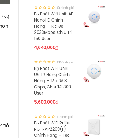
0Đánh giá
Bộ Phát Wifi Unifi AP
h 4×4
NanoHD Chính
 hơn.
Hãng – Tốc Độ
2033Mbps, Chịu Tải
150 User
4,640,000
₫
0Đánh giá
Bộ Phát WiFi UniFi
U6 LR Hàng Chính
Hãng – Tốc Độ 3
Gbps, Chịu Tải 300
User
5,600,000
₫
1Đánh giá
Bộ Phát WiFi Ruijie
2 trở
RG-RAP2200(F)
Chính Hãng – Tốc