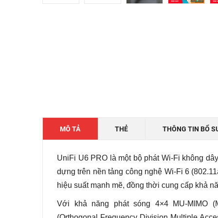
MÔ TẢ
THẺ
THÔNG TIN BỔ S
UniFi U6 PRO là một bộ phát Wi-Fi không dây
dựng trên nền tảng công nghệ Wi-Fi 6 (802.1
hiệu suất mạnh mẽ, đồng thời cung cấp khả n
Với khả năng phát sóng 4×4 MU-MIMO (Mul
(Orthogonal Frequency Division Multiple Acc