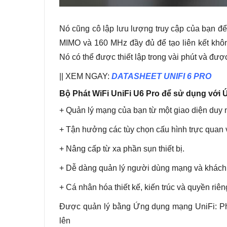
Nó cũng cô lập lưu lượng truy cập của bạn để
MIMO và 160 MHz đầy đủ để tạo liên kết khôn
Nó có thể được thiết lập trong vài phút và đư
|| XEM NGAY:
DATASHEET UNIFI 6 PRO
Bộ Phát WiFi UniFi U6 Pro để sử dụng với
+ Quản lý mạng của bạn từ một giao diện duy 
+ Tận hưởng các tùy chọn cấu hình trực quan v
+ Nâng cấp từ xa phần sụn thiết bị.
+ Dễ dàng quản lý người dùng mạng và khách
+ Cá nhân hóa thiết kế, kiến ​​trúc và quyền ri
Được quản lý bằng Ứng dụng mạng UniFi: P
lên