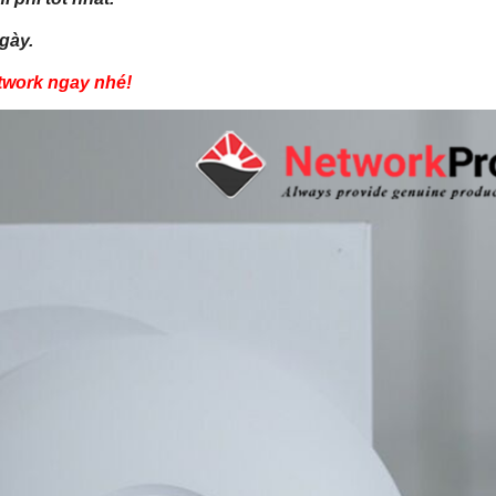
gày.
twork ngay nhé!