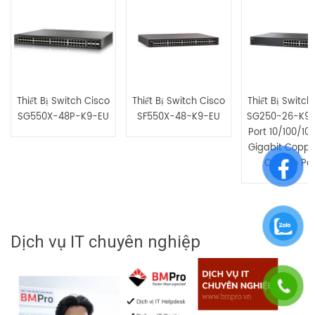
Bạn phải
bđăng nhập
để gửi đánh giá.
Thiết Bị Switch Cisco
Thiết Bị Switch Cisco
Thiết Bị Switch
SG550X-48P-K9-EU
SF550X-48-K9-EU
SG250-26-K9-
Port 10/100/10
Gigabit Coppe
Combo Por
Dịch vụ IT chuyên nghiệp