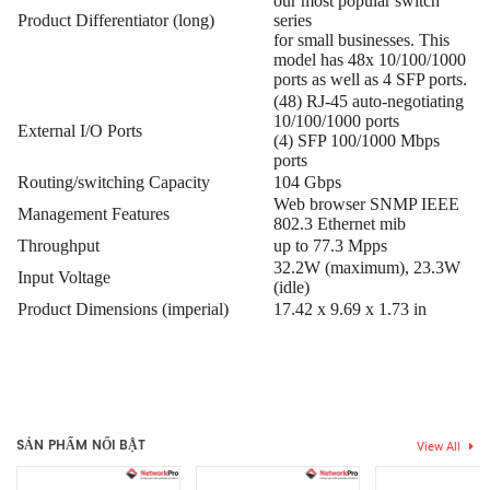
our most popular switch
Product Differentiator (long)
series
for small businesses. This
model has 48x 10/100/1000
ports as well as 4 SFP ports.
(48) RJ-45 auto-negotiating
10/100/1000 ports
External I/O Ports
(4) SFP 100/1000 Mbps
ports
Routing/switching Capacity
104 Gbps
Web browser SNMP IEEE
Management Features
802.3 Ethernet mib
Throughput
up to 77.3 Mpps
32.2W (maximum), 23.3W
Input Voltage
(idle)
Product Dimensions (imperial)
17.42 x 9.69 x 1.73 in
Thẻ:
switch gigabit
,
switch PoE
Chưa có đánh giá nào.
SẢN PHẨM NỔI BẬT
View All
Hãy là người đầu tiên nhận xét “Thiết bị Switch HPE 1920S 48G
4SFP”