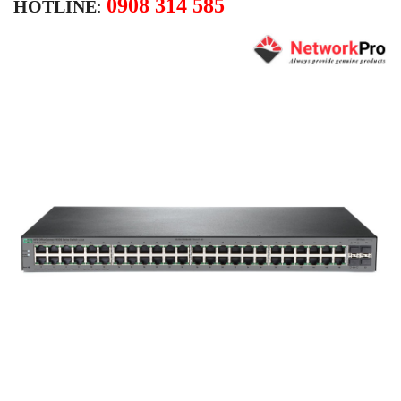
0908 314 585
HOTLINE
: