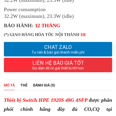
32.2W (maximum), 23.3W (idle)
Power consumption
32.2W (maximum), 23.3W (idle)
BẢO HÀNH:
12 THÁNG
(*) GIAO HÀNG HỎA TỐC NỘI THÀNH
1H
CHAT ZALO
Tư vấn & báo giá nhanh miễn phí
LIÊN HỆ BÁO GIÁ TỐT
Gọi điện để có giá thiết bị tốt hơn
MÔ TẢ
THẺ
ĐÁNH GIÁ (0)
Thiết bị Switch HPE 1920S 48G 4SFP
được phân
phối chính hãng đầy đủ CO,CQ tại