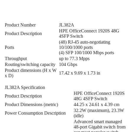
Product Number
JL382A
HPE OfficeConnect 1920S 48G
Product Description
4SFP Switch
(48) RJ-45 auto-negotiating
Ports
10/100/1000 ports
(4) SFP 100/1000 Mbps ports
Throughput
up to 77.3 Mpps
Routing/switching capacity
104 Gbps
Product dimensions (H x W
17.42 x 9.69 x 1.73 in
x D)
JL382A Specification
HPE OfficeConnect 1920S
Product Description
48G 4SFP Switch
Product Dimensions (metric)
44.25 x 24.61 x 4.39 cm
32.2W (maximum), 23.3W
Power Consumption Description
(idle)
Advanced smart managed
48-port Gigabit switch from