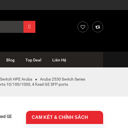
Blog
Top Deal
Liên Hệ
Switch HPE Aruba
Aruba 2530 Switch Series
ts 10/100/1000, 4 fixed GE SFP ports
xed GE
CAM KẾT & CHÍNH SÁCH