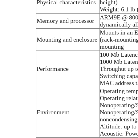
Physical characteristics
height)
Weight: 6.1 lb 
ARM9E @ 800 M
Memory and processor
dynamically 
Mounts in an E
Mounting and enclosure
(rack-mounting
mounting
100 Mb Latency
1000 Mb Latenc
Performance
Throughut up t
Switching capa
MAC address ta
Operating temp
Operating rela
Nonoperating/S
Environment
Nonoperating/S
noncondensing
Altitude: up to
Acoustic: Powe