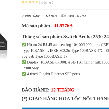
0
Đánh giá
CÒN HÀNG
MÃ SẢN PHẨM : SKU -
J9776A
Mã sản phẩm
:
JL9776A
Thông số sản phẩm Switch Aruba 2530 2
Hỗ trợ 24 RJ-45 autosensing 10/100/1000 ports (IEE
Type 10BASE-T, IEEE 802.3u Type 100BASE-TX, I
802.3ab Type 1000BASE-T)
Duplex: 10BASE-T/100BASE-TX: half or full; 10
T: full only
4 fixed Gigabit Ethernet SFP ports
BẢO HÀNH:
12 THÁNG
(*) GIAO HÀNG HỎA TỐC NỘI THÀ