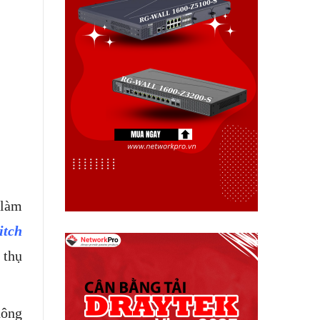
 làm
itch
 thụ
hông