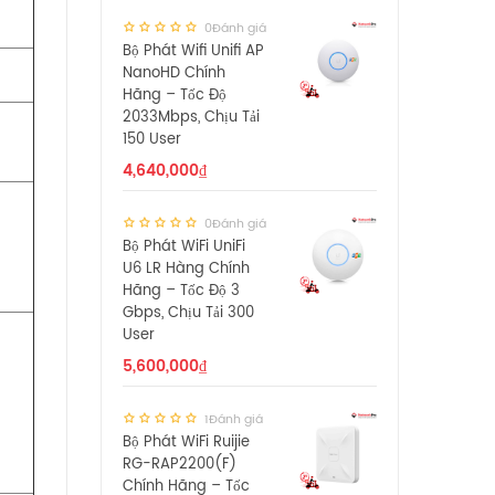
0Đánh giá
Bộ Phát Wifi Unifi AP
NanoHD Chính
Hãng – Tốc Độ
2033Mbps, Chịu Tải
150 User
4,640,000
₫
0Đánh giá
Bộ Phát WiFi UniFi
U6 LR Hàng Chính
Hãng – Tốc Độ 3
Gbps, Chịu Tải 300
User
5,600,000
₫
,
1Đánh giá
Bộ Phát WiFi Ruijie
RG-RAP2200(F)
Chính Hãng – Tốc