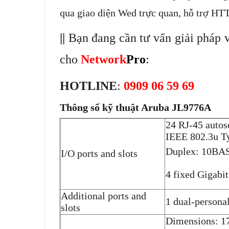
qua giao diện Wed trực quan, hỗ trợ H
||
Bạn đang cần tư vấn giải pháp v
cho
Network
Pro
:
HOTLINE
:
0909 06 59 69
Thông số kỹ thuật Aruba JL9776A
24 RJ-45 autos
IEEE 802.3u 
Duplex: 10BAS
I/O ports and slots
4 fixed Gigabit
Additional ports and
1 dual-persona
slots
Dimensions: 17