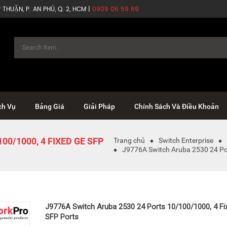
THUẬN, P. AN PHÚ, Q. 2, HCM |
0909 06 59 69
ch Vụ
Bảng Giá
Giải Pháp
Chính Sách Và Điều Khoản
00/1000, 4 FIXED GE SFP
Trang chủ
Switch Enterprise
J9776A Switch Aruba 2530 24 Por
J9776A Switch Aruba 2530 24 Ports 10/100/1000, 4 Fi
SFP Ports