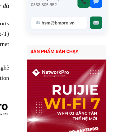
y đủ
0353 805 952
orts
hsm@bmpro.vn
E-T)
rnet
SẢN PHẨM BÁN CHẠY
nghệ
tion