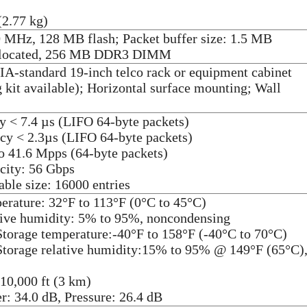
(2.77 kg)
Hz, 128 MB flash; Packet buffer size: 1.5 MB
allocated, 256 MB DDR3 DIMM
IA-standard 19-inch telco rack or equipment cabinet
 kit available); Horizontal surface mounting; Wall
 < 7.4 µs (LIFO 64-byte packets)
y < 2.3µs (LIFO 64-byte packets)
o 41.6 Mpps (64-byte packets)
city: 56 Gbps
ble size: 16000 entries
erature: 32°F to 113°F (0°C to 45°C)
tive humidity: 5% to 95%, noncondensing
torage temperature:-40°F to 158°F (-40°C to 70°C)
torage relative humidity:15% to 95% @ 149°F (65°C)
 10,000 ft (3 km)
r: 34.0 dB, Pressure: 26.4 dB