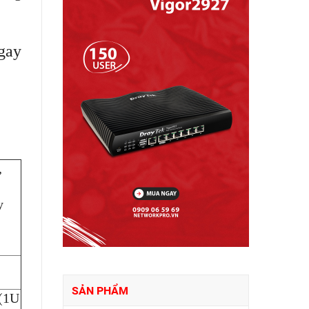
ngay
,
y
SẢN PHẨM
 (1U