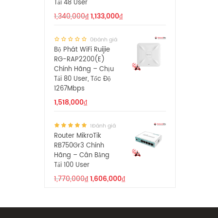
Tải 48 User
1,340,000
₫
1,133,000
₫
0Đánh giá
Bộ Phát WiFi Ruijie
RG-RAP2200(E)
Chính Hãng – Chịu
Tải 80 User, Tốc Độ
1267Mbps
1,518,000
₫
1Đánh giá
Router MikroTik
RB750Gr3 Chính
Hãng – Cân Bằng
Tải 100 User
1,770,000
₫
1,606,000
₫