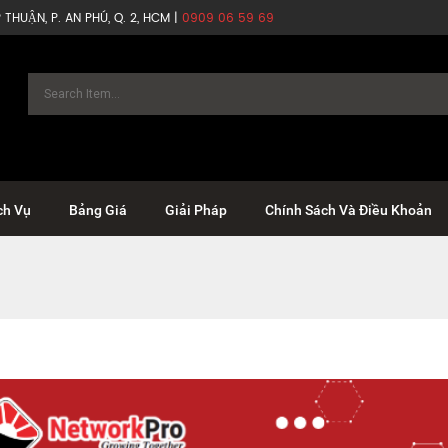
THUẬN, P. AN PHÚ, Q. 2, HCM |
0909 06 59 69
ch Vụ
Bảng Giá
Giải Pháp
Chính Sách Và Điều Khoản