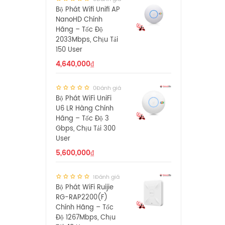
Bộ Phát Wifi Unifi AP
NanoHD Chính
Hãng – Tốc Độ
2033Mbps, Chịu Tải
150 User
4,640,000
₫
0Đánh giá
Bộ Phát WiFi UniFi
U6 LR Hàng Chính
Hãng – Tốc Độ 3
Gbps, Chịu Tải 300
User
5,600,000
₫
1Đánh giá
Bộ Phát WiFi Ruijie
RG-RAP2200(F)
Chính Hãng – Tốc
Độ 1267Mbps, Chịu