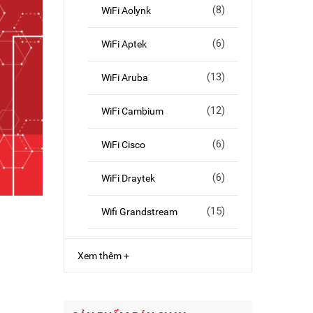
(8)
WiFi Aolynk
(6)
WiFi Aptek
(13)
WiFi Aruba
(12)
WiFi Cambium
(6)
WiFi Cisco
(6)
WiFi Draytek
(15)
Wifi Grandstream
Xem thêm +