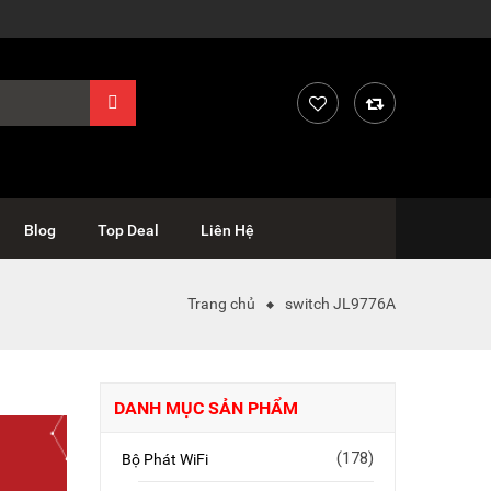
Blog
Top Deal
Liên Hệ
Trang chủ
switch JL9776A
DANH MỤC SẢN PHẨM
(178)
Bộ Phát WiFi