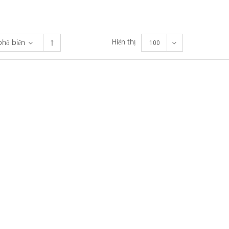
Hiển thị
phổ biến
100